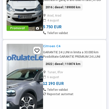
ani ) 12.000 km. DOTARI: Sistem Stop
2016 | diesel | 189000 km
Start. Comenzi pe volan. Limitator de
viteza. Asistenta la pornirea panta. ...
Arad, Arad
4 august
5 750 EUR
Promovat
6
Telefon validat
Citroen C4
GARANTIE 24 LUNI in limita a 30.000 km
Posibilitate GARANTIE PREMIUM 24 LUNI
in limita a 50.000 km Raport verificare
2022 | diesel | 110874 km
CEBIA disponibil Posibilitate finantare cu
avans 0% pe o perioada de maxim 6 ani
Tunari, Ilfov
Aprobare garantata credit pentru
6 august
persoane fizice (cu venituri obtinute
inclusiv in afara tarii), persoane ...
12 190 EUR
Telefon validat
Repostat automat