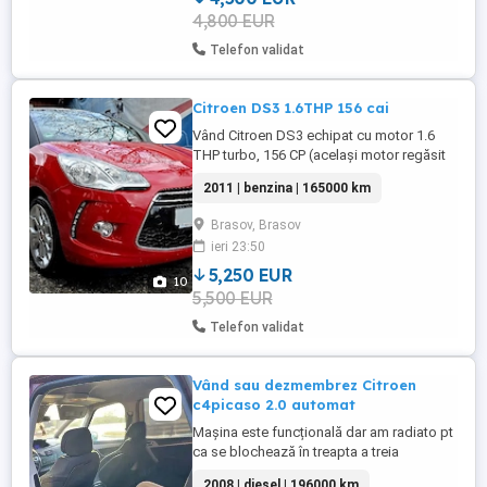
4,800 EUR
Telefon validat
Citroen DS3 1.6THP 156 cai
Vând Citroen DS3 echipat cu motor 1.6
THP turbo, 156 CP (același motor regăsit
pe Mini Cooper S), oferind un echilibru
2011 | benzina | 165000 km
foarte bun între performanță și consum.
An fabricație: 2011 Kilometraj: 165.000 km
Brasov, Brasov
(în creștere) Cutie de viteze: manuală, 6
ieri 23:50
trepte Dotări: Navigație originală Comenzi
pe volan Pilot ...
5,250 EUR
10
5,500 EUR
Telefon validat
Vând sau dezmembrez Citroen
c4picaso 2.0 automat
Mașina este funcțională dar am radiato pt
ca se blochează în treapta a treia
2008 | diesel | 196000 km