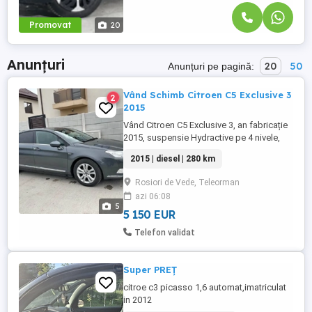
Promovat
20
Anunțuri
20
50
Anunțuri pe pagină:
Vând Schimb Citroen C5 Exclusive 3
2
2015
Vând Citroen C5 Exclusive 3, an fabricație
2015, suspensie Hydractive pe 4 nivele,
motor 2.0 hdi, 140 cp, Euro 5, cutie viteze
2015 | diesel | 280 km
manuală cu 6+1 trepte, 270 mii km , dotări
de top, proprietar, mașină foarte
Rosiori de Vede, Teleorman
întreținută, stare foarte bună atât mecanic
azi 06:08
cât și estetic. Distribuție, pompă de apă,
5
uleiuri și ...
5 150 EUR
Telefon validat
Super PREȚ
citroe c3 picasso 1,6 automat,imatriculat
in 2012