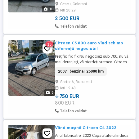
suspensie reglabila pe inaltime Hydractive
Ceacu, Calarasi
3+ buton sport, geamuri oglinzi cu
10
ieri 20:29
protectie termica in tenta verde (ionizate),
asistenta panta rampa, lumini ambientale,
2 500 EUR
...
Telefon validat
Citroen C3 800 euro vînd schimb
15
diferență negociabil
Preț fix, fix, fix Nu negociez sub 700, nu vă
mai deranjați, vă pierdeți vremea. Citroen
C3, prima înmatriculare, 21 decembrie
2007 | benzina | 26000 km
2007, motor 1,4 benzină, consum mic,
totul funcțional pe mașină Dotări: aer
Sector 6, Bucuresti
condiționat, geamuri electrice față, CD
ieri 19:48
JVC, echipată cu pneuri de iarnă. ITP și
6
asigurare pînă în ...
750 EUR
800 EUR
Telefon validat
Vând mașină Citroen C4 2022
Anul fabricatiei 2022 Capacitate cilindrica