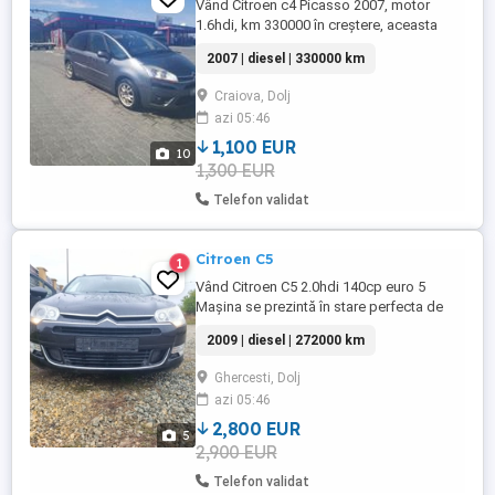
Vând Citroen c4 Picasso 2007, motor
1.6hdi, km 330000 în creștere, aceasta
circula zilnic. Mașină are mici defecte
2007 | diesel | 330000 km
specifice varstei, motorul rulează fără
probleme, cutie manuala. Acesta are
Craiova, Dolj
rotiR16 de tabla pentru iarna. Se ofera
azi 05:46
fiscal Preț valabil până la sfârșitul anului.
1,100 EUR
10
1,300 EUR
Telefon validat
Citroen C5
1
Vând Citroen C5 2.0hdi 140cp euro 5
Mașina se prezintă în stare perfecta de
rulare Suspensie hidropneumatica in stare
2009 | diesel | 272000 km
impecabila de rulare Fara bătăi la
articulații Mașina de nefumător Portbagaj
Ghercesti, Dolj
acționat electric din buton sau cheie Faruri
azi 05:46
bi-xenon direcționale Navigație Scaune
semipiele cu încălzire ...
2,800 EUR
5
2,900 EUR
Telefon validat