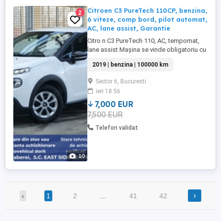
Citroen C3 PureTech 110CP, benzina,
2
6 viteze, comp bord, pilot automat,
AC, lane assist, Garantie
Citro n C3 PureTech 110, AC, tempomat,
lane assist Mașina se vinde obligatoriu cu
garanție minim 1 an la motor, cutie,
2019 | benzina | 100000 km
compresor, direcție, calculatoare, sistem
electric, frânare, ESP, ABS și multe alte
Sector 6, Bucuresti
subansamble. DESCRIERE si DOTARI:
ieri 18:56
*Echipare Feel Bussines, scaune fata,
bara fata spate ...
7,000 EUR
7,500 EUR
Telefon validat
10
›
‹
1
2
…
41
42