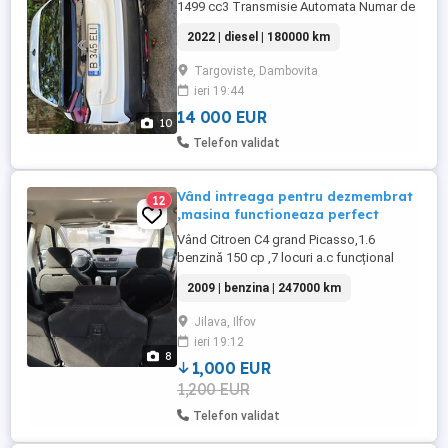
1499 cc3 Transmisie Automata Numar de
locuri 5 Kilometraj 180000 km Caroserie
2022 | diesel | 180000 km
SUV Combustibil Motorina Culoare Alb
Prima inmatriculare 12 2022
Targoviste, Dambovita
ieri 19:44
14 000 EUR
10
Telefon validat
Vând intreaga pentru dezmembrat
12
,masina functioneaza perfect
Vând Citroen C4 grand Picasso,1.6
benzină 150 cp ,7 locuri a.c funcțional
,cutie automata și foarte multe
2009 | benzina | 247000 km
îmbunătățiri .Mașina am cumpărat-o din
Olanda si nu vreau s o mai inscriu ,o vand
Jilava, Ilfov
intreaga pentru dezmembrat ,am toate
ieri 19:12
actele .Cine dorește prețul este de 1000
8
euro ,ca defect are frâna de mână ...
1,000 EUR
1,200 EUR
Telefon validat