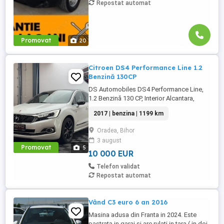
Repostat automat
Promovat
20
Citroen DS4 Performance Line 1.2
Benzină 130CP
DS Automobiles DS4 Performance Line,
1.2 Benzină 130 CP, Interior Alcantara,
Keyless Entry Go, Navigație, Climatronic,
2017 | benzina | 1199 km
Apple CarPlay Android Auto
Oradea, Bihor
3 august
Promovat
5
10 000 EUR
Telefon validat
Repostat automat
Vând C3 euro 6 an 2016
Masina adusa din Franta in 2024. Este
pastrata in garaj si are rulati in tara ( in doi