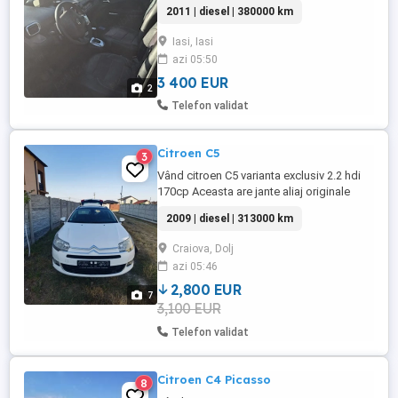
2011 | diesel | 380000 km
Iasi, Iasi
azi 05:50
3 400 EUR
2
Telefon validat
Citroen C5
3
Vând citroen C5 varianta exclusiv 2.2 hdi
170cp Aceasta are jante aliaj originale
Citroen vara. Suspensia este Hidractiva
2009 | diesel | 313000 km
fiind reglabila pe înălțime(4 nivele) și
având buton pentru sport. Portbagajul
Craiova, Dolj
este achiziționat electric din cheie sau la
azi 05:46
buton. Navigație originala tip NG4 cu
sistem de sonorizare ...
2,800 EUR
7
3,100 EUR
Telefon validat
Citroen C4 Picasso
8