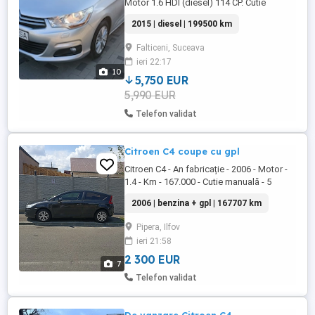
Motor 1.6 HDI (diesel) 114 CP. Cutie
automata robotizata (foarte fiabila si fara
2015 | diesel | 199500 km
intretinere) !!! Proprietar in acte (nu
intermediar) !!! Import Danemarca in 11.2
Falticeni, Suceava
KM (absolut reali) !!! Serie sasiu:
ieri 22:17
VF7NC9HD8EY558234 !!! Carte service si
10
raport CarVertical ...
5,750 EUR
5,990 EUR
Telefon validat
Citroen C4 coupe cu gpl
Citroen C4 - An fabricație - 2006 - Motor -
1.4 - Km - 167.000 - Cutie manuală - 5
trepte - Combustibil - benzina gpl -
2006 | benzina + gpl | 167707 km
Valabilitate 8 ani GPL - Coupe - 2 uși -
Senzori parcare - Ac - Geamuri electrice -
Pipera, Ilfov
Oglinzi electrice - Volan piele plus
ieri 21:58
comenzi pe volan - Pilot automat - ...
2 300 EUR
7
Telefon validat