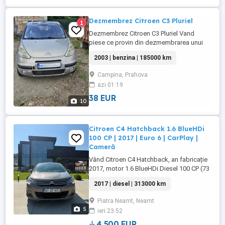
Dezmembrez Citroen C3 Pluriel
1
Dezmembrez Citroen C3 Pluriel Vand
piese ce provin din dezmembrarea unui
Citroen C3 Pluriel, automat (cutia
2003 | benzina | 185000 km
senzodrive, manuala robotizata) motor
1.6 16v, cod NFU. 1. Calculator central
Campina, Prahova
(BSI) - 200 lei 2. Cutie sigurante motor
azi 01:19
(BSM) - 200 lei 3. Calculator motor (ECU) -
200 lei 4. Actuator ambreiaj ...
38 EUR
10
Citroen C4 Hatchback 1.6 BlueHDi
100 CP | 2017 | Euro 6 | CarPlay |
Cameră
Vând Citroen C4 Hatchback, an fabricație
2017, motor 1.6 BlueHDi Diesel 100 CP (73
kW), Euro 6 cu AdBlue, cutie manuală 5
2017 | diesel | 313000 km
trepte. Mașina este fără accidente, bine
întreținută, cu acte la zi, funcționează
Piatra Neamt, Neamt
foarte bine și este gata de drum. Consum
5
ieri 23:52
redus, aproximativ 4,5 l 100 km, ideală atât
pentru oraș, ...
4,500 EUR