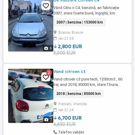
De vanzare Citroen C4
Vând Citro n C4, benzină, an fabricație
2007, stare foarte bună, îngrijită, km
153.000 reali. Este încăpătoare, ideală pt
2007 | benzina | 153000 km
familie.
Brasov, Brasov
ieri 21:54
2,800 EUR
5
3,000 EUR
Vand citroen c3
2
Vand citroen c3 pure tech, 1200cm3 , 60
kw, anul 2018, 85000 km, stare f buna,
interior ingrijit, baterie noua, placute noi,
2018 | benzina | 85000 km
distributie schimbata,cauciucuri doua
anotimpuri, tel . , pret 6700 euro.
Focsani, Vrancea
ieri 21:24
6,700 EUR
7
6,850 EUR
Telefon validat