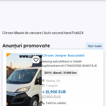
Citroen Masini de vanzare | Auto second hand Publi24
Anunțuri promovate
Vezi toate
Citroen Jumper Basculabil
leasing-autoutilitare.ro Detalii
suplimentare tel O766205500 AVANTAJE
CLIENT: -Garantie pe cutie viteze si motor
2019 | diesel | 31000 km
-GRATUIT Ulei+filtre la predare -Servicii
RAR -Eliberare numere provizorii -Control
Slatina, Olt
tehnic al calitatii -Posibilitate Buy Back -
5 august
Posibilitate finantare leasing -Consultanta
pe parcursul ...
15,900 EUR
17,900 EUR
Telefon validat