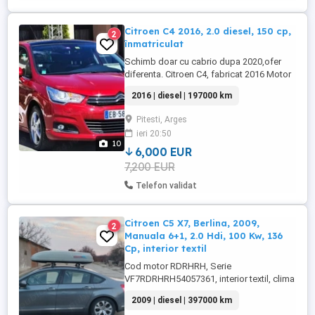
Citroen C4 2016, 2.0 diesel, 150 cp,
2
înmatriculat
Schimb doar cu cabrio dupa 2020,ofer
diferenta. Citroen C4, fabricat 2016 Motor
2000 diesel 150 cp Euro 6 Transmisie
2016 | diesel | 197000 km
manuala 6+1 Varianta full Incalzire scaune
Masaj scaun Blind Spot Assist (asistenta
Pitesti, Arges
depasire unghi mort) Încălzire în scaune
ieri 20:50
Plafon panoramic Frână de mana electrica
10
Keyless go keyless ...
6,000 EUR
7,200 EUR
Telefon validat
Citroen C5 X7, Berlina, 2009,
2
Manuala 6+1, 2.0 Hdi, 100 Kw, 136
Cp, interior textil
Cod motor RDRHRH, Serie
VF7RDRHRH54057361, interior textil, clima
bizona, cruise control, ABS, ESP,
2009 | diesel | 397000 km
computer bord, 397000 Km in crestere,