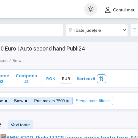
ane
Companii
RON
EUR
Sortează
Contul meu
53
0 Euro | Auto second hand Publi24
isme
Bmw
oane
Companii
RON
EUR
Sortează
52
53
me
Bmw
Preț maxim 7500
Șterge toate filtrele
e
–
Vezi toate
BMW 320D. Piele.177CP.Livrare gratis toata tara. R