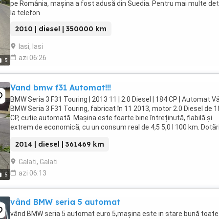
pe România, mașina a fost adusă din Suedia. Pentru mai multe deta
la telefon
2010 | diesel | 350000 km
Iasi, Iasi
azi 06:26
5
Vand bmw f31 Automat!!!
BMW Seria 3 F31 Touring | 2013 11 | 2.0 Diesel | 184 CP | Automat V
BMW Seria 3 F31 Touring, fabricat în 11 2013, motor 2.0 Diesel de 
CP, cutie automată. Mașina este foarte bine întreținută, fiabilă și
extrem de economică, cu un consum real de 4,5 5,0 l 100 km. Dotări
Cutie automată - Faruri ...
2014 | diesel | 361469 km
Galati, Galati
azi 06:13
5
vând BMW seria 5 automat
vând BMW seria 5 automat euro 5,mașina este in stare bună toate