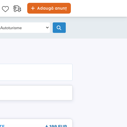
Adaugă anunț
ATE
6 199 EUR