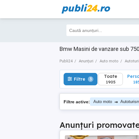
publi
24
.ro
Toate
Perso
Filtre
3
1905
1852
Bmw Masini de vanzare sub 750
Publi24
Anunțuri
Auto moto
Autotur
Toate
Pers
Filtre
3
1905
18
→
Filtre active:
Auto moto
Autoturis
Anunțuri promovat