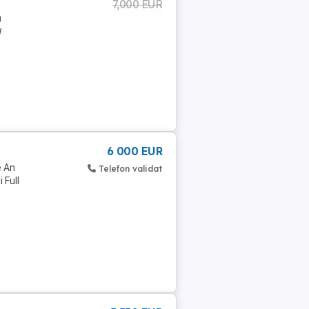
7,000 EUR
0
W
6 000 EUR
e An
Telefon validat
 Full