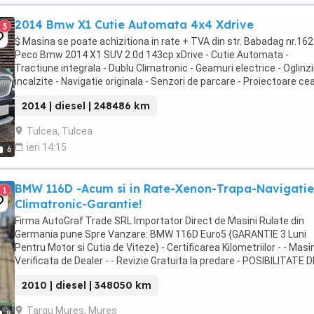
2014 Bmw X1 Cutie Automata 4x4 Xdrive
3
$ Masina se poate achizitiona in rate + TVA din str. Babadag nr.162
Peco Bmw 2014 X1 SUV 2.0d 143cp xDrive - Cutie Automata -
Tractiune integrala - Dublu Climatronic - Geamuri electrice - Oglinzi
incalzite - Navigatie originala - Senzori de parcare - Proiectoare cea
Cotiera fata+spate - Asistenta ...
2014 | diesel | 248486 km
Tulcea, Tulcea
ieri 14:15
6
BMW 116D -Acum si in Rate-Xenon-Trapa-Navigatie
1
Climatronic-Garantie!
Firma AutoGraf Trade SRL Importator Direct de Masini Rulate din
Germania pune Spre Vanzare: BMW 116D Euro5 {GARANTIE 3 Luni
Pentru Motor si Cutia de Viteze} - Certificarea Kilometriilor - - Masi
Verificata de Dealer - - Revizie Gratuita la predare - POSIBILITATE D
ACHIZITIONARE IN RATE: = Rate ...
2010 | diesel | 348050 km
Targu Mures, Mures
8