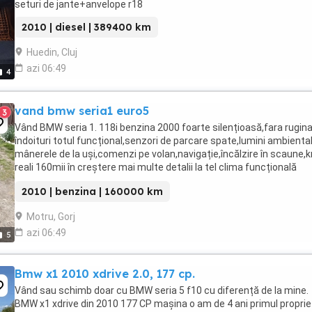
seturi de jante+anvelope r18
2010 | diesel | 389400 km
Huedin, Cluj
azi 06:49
4
vand bmw seria1 euro5
3
Vând BMW seria 1. 118i benzina 2000 foarte silențioasă,fara rugin
îndoituri totul funcțional,senzori de parcare spate,lumini ambiental
mânerele de la uși,comenzi pe volan,navigație,încălzire în scaune,
reali 160mii în creștere mai multe detalii la tel clima funcțională
consum foarte bun,folie ...
2010 | benzina | 160000 km
Motru, Gorj
azi 06:49
5
Bmw x1 2010 xdrive 2.0, 177 cp.
Vând sau schimb doar cu BMW seria 5 f10 cu diferență de la mine.
BMW x1 xdrive din 2010 177 CP mașina o am de 4 ani primul proprie