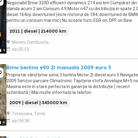
Negociabil Bmw 320D efficient dynamics 214.xxx km Cumpărat din
olanda acum 2 ani Consum 4.9 Motor n47 cu distribuția in spate 2.
diesel 164cp downtuned (este motorul de 184, downtuned de BM
pentru un consum mai mic) Nu scoate fum, EGR on, DPF on Bine
întreținută Distribuția schimbată acum 15.000 km ...
2011 | diesel | 214000 km
Moreni, Dambovita
azi 05:53
9
Bmw berlina e90 2l manuala 2009 euro 5
Proprietar vând bmw seria 3 berlina Motor 2l diesel euro 5 Navigati
2009 Senzori parcare Climatronic Tapițerie stofa Anvelope M+S noi
Masina este in stare perfecta In garanție la distribuție ( recent
schimbată ) Mai multe informații la telefon .
2009 | diesel | 345000 km
Timisoara, Timis
azi 04:38
4