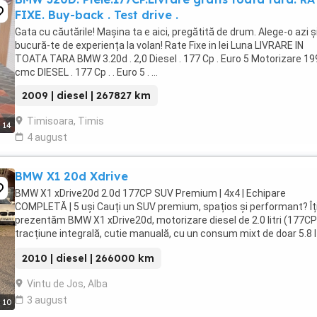
FIXE. Buy-back . Test drive .
Gata cu căutările! Mașina ta e aici, pregătită de drum. Alege-o azi ș
bucură-te de experiența la volan! Rate Fixe in lei Luna LIVRARE IN
TOATA TARA BMW 3.20d . 2,0 Diesel . 177 Cp . Euro 5 Motorizare 19
cmc DIESEL . 177 Cp . . Euro 5 . ...
2009 | diesel | 267827 km
Timisoara, Timis
14
4 august
BMW X1 20d Xdrive
BMW X1 xDrive20d 2.0d 177CP SUV Premium | 4x4 | Echipare
COMPLETĂ | 5 uși Cauți un SUV premium, spațios și performant? Îț
prezentăm BMW X1 xDrive20d, motorizare diesel de 2.0 litri (177CP
tracțiune integrală, cutie manuală, cu un consum mixt de doar 5.8 l
100km! Mașina este într-o stare foarte ...
2010 | diesel | 266000 km
Vintu de Jos, Alba
3 august
10