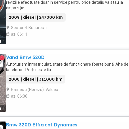
reviziile efectuate doar in service pentru orice detaliu va stau la
dispoziție
2009 | diesel | 247000 km
Sector 4, Bucuresti
azi 06:11
5
Vand Bmw 320D
1
Autoturism înmatriculat, stare de functionare foarte bună. Alte det
la telefon. Prețul este fix.
2008 | diesel | 311000 km
Ramesti (Horezu), Valcea
azi 06:06
4
Bmw 320D Efficient Dynamics