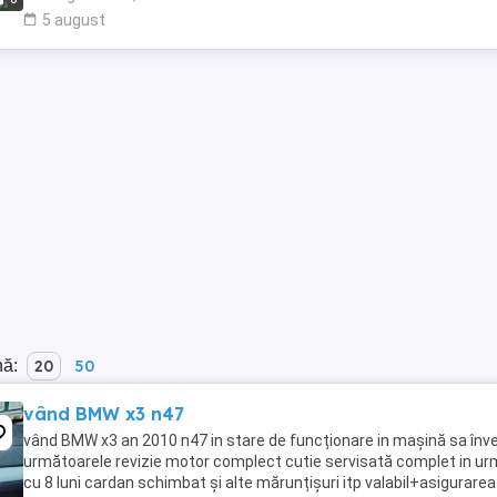
5 august
nă:
20
50
vând BMW x3 n47
vând BMW x3 an 2010 n47 in stare de funcționare in mașină sa înve
următoarele revizie motor complect cutie servisată complet in u
cu 8 luni cardan schimbat și alte mărunțișuri itp valabil+asigurarea