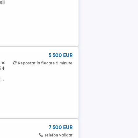
lii
5 500 EUR
ând
Repostat la fiecare 5 minute
184
: -
7 500 EUR
Telefon validat