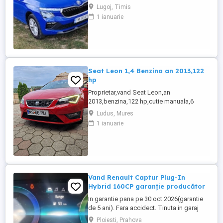
se află într-o stare impecabila. Detalii
Lugoj, Timis
tehnice: Motorizare: 1.5 TSI, 150 CP
1 ianuarie
Transmisie: Automată DSG An fabricație:
2024 (Septembrie) Kilometraj: 10200 km
(reali, verificabili) Garanție: Mașina
beneficiază de garanția ...
Seat Leon 1,4 Benzina an 2013,122
hp
Proprietar,vand Seat Leon,an
2013,benzina,122 hp,cutie manuala,6
trepte de viteza,alcantara,navigatie,stare
Ludus, Mures
perfecta tehnic si estetic,revizii anuale la
1 ianuarie
max 6000 km,fiind a doua masina in
familie,distributie
Continental,suspensie,discuri si placute
frane inlocuite. Dotari: Jante aliaj,comenzi
volan,dublu ...
Vand Renault Captur Plug-In
Hybrid 160CP garanție producător
In garantie pana pe 30 oct 2026(garantie
de 5 ani). Fara accidect. Tinuta in garaj
(arata ca noua, nu are zgarieturi). Folosita
Ploiesti, Prahova