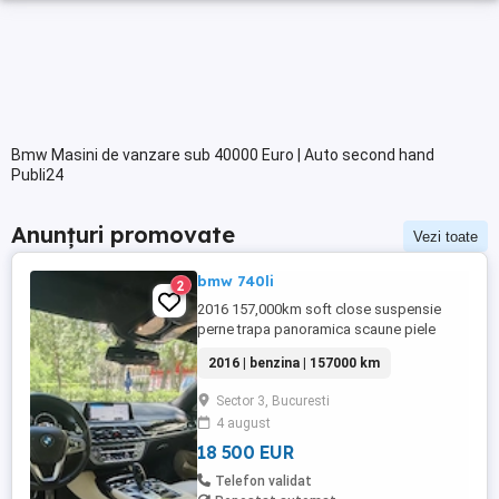
Bmw Masini de vanzare sub 40000 Euro | Auto second hand
Publi24
Anunțuri promovate
Vezi toate
bmw 740li
2
2016 157,000km soft close suspensie
perne trapa panoramica scaune piele
electrice Harman kardon portbagaj
2016 | benzina | 157000 km
electric stare excelenta
Sector 3, Bucuresti
4 august
18 500 EUR
Telefon validat