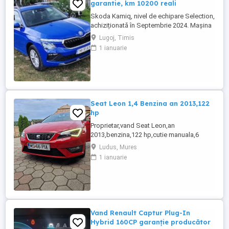
garantie, km 10200 reali
Skoda Kamiq, nivel de echipare Selection,
achiziționată în Septembrie 2024. Mașina
se află într-o stare impecabila. Detalii
Lugoj, Timis
tehnice: Motorizare: 1.5 TSI, 150 CP
1 ianuarie
Transmisie: Automată DSG An fabricație:
2024 (Septembrie) Kilometraj: 10200 km
(reali, verificabili) Garanție: Mașina
beneficiază de garanția ...
Seat Leon 1,4 Benzina an 2013,122
hp
Proprietar,vand Seat Leon,an
2013,benzina,122 hp,cutie manuala,6
trepte de viteza,alcantara,navigatie,stare
Ludus, Mures
perfecta tehnic si estetic,revizii anuale la
1 ianuarie
max 6000 km,fiind a doua masina in
familie,distributie
Continental,suspensie,discuri si placute
frane inlocuite. Dotari: Jante aliaj,comenzi
volan,dublu ...
Vand Renault Captur Plug-In
Hybrid 160CP garanție producător