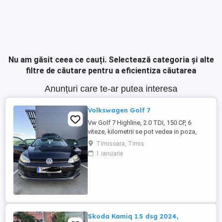
Nu am găsit ceea ce cauți.
Selectează categoria și alte
filtre de căutare pentru a eficientiza căutarea
Anunțuri care te-ar putea interesa
Volkswagen Golf 7
Vw Golf 7 Highline, 2.0 TDI, 150 CP, 6
viteze, kilometrii se pot vedea in poza,
carte service. Navigație, Distronic, Lane
Timisoara, Timis
Assist, Park Assist, Keyless Go,
1 ianuarie
tempomat, comenzi pe volan, încălzire
scaune, computer de bord, geamuri
electrice, senzori parcare față-spate,
parchează automat, Xenon-Bixenon, LED
...
Skoda Kamiq 1.5 dsg 2024,