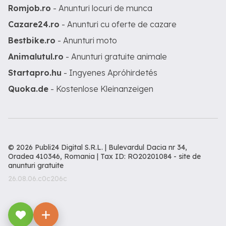
Romjob.ro
- Anunturi locuri de munca
Cazare24.ro
- Anunturi cu oferte de cazare
Bestbike.ro
- Anunturi moto
Animalutul.ro
- Anunturi gratuite animale
Startapro.hu
- Ingyenes Apróhirdetés
Quoka.de
- Kostenlose Kleinanzeigen
© 2026 Publi24 Digital S.R.L. | Bulevardul Dacia nr 34,
Oradea 410346, Romania | Tax ID: RO20201084 -
site de
anunturi gratuite
26.08.06.c0c206c