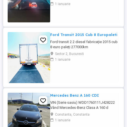
doar la naveta(30km zilnic). Nu are urme
1 ianuarie
de uzura, placutele si discurile nu sunt
deloc uzate datarita sistemului de franare
regenerativa. Masina are foarte multe
dotari suplimentare ...
Ford Transit 2015 Cub 8 Europaleti
Ford transit 2.2 diesel fabricație 2015 cub
8 euro paleți 277000km
Sector 2, Bucuresti
1 ianuarie
Mercedes Benz A 160 CDI
VIN (Serie sasiu) WDD1760111J428222
Vând Mercedes-Benz Clasa A 160 d
(Generația W176 Facelift), o mașină
Constanta, Constanta
compactă premium, extrem de fiabilă și cu
1 ianuarie
un consum excelent de * Autoturismul a