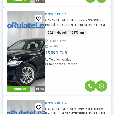
20
BMW Seria 3
GARANTIE 24 LUNI in limita a 30.000 km
Posibilitate GARANTIE PREMIUM 24 LUNI
in limita a 50.000 km Raport verificare
2021 | diesel | 142273 km
CEBIA disponibil Posibilitate finantare cu
avans 0% pe o perioada de maxim 6 ani
Tunari, Ilfov
Aprobare garantata credit pentru
ieri 06:37
persoane fizice (cu venituri obtinute
inclusiv in afara tarii), persoane ...
25 390 EUR
Telefon validat
Repostat automat
Promovat
20
BMW Seria 2
GARANTIE 24 LUNI in limita a 30.000 km
Posibilitate GARANTIE PREMIUM 24 LUNI