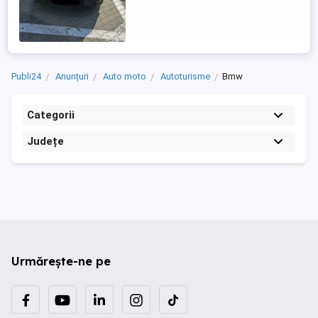
aparținut de la început unei
**reprezentanțe oficiale Mercedes-
Benz**, de unde a fost achiziționat de
către mine în ...
Publi24
Anunțuri
Auto moto
Autoturisme
Bmw
Categorii
Județe
Urmărește-ne pe