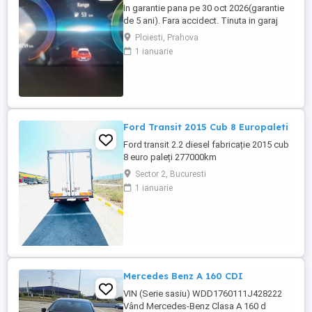
In garantie pana pe 30 oct 2026(garantie
de 5 ani). Fara accidect. Tinuta in garaj
(arata ca noua, nu are zgarieturi). Folosita
Ploiesti, Prahova
doar la naveta(30km zilnic). Nu are urme
1 ianuarie
de uzura, placutele si discurile nu sunt
deloc uzate datarita sistemului de franare
regenerativa. Masina are foarte multe
dotari suplimentare ...
Ford Transit 2015 Cub 8 Europaleti
Ford transit 2.2 diesel fabricație 2015 cub
8 euro paleți 277000km
Sector 2, Bucuresti
1 ianuarie
Mercedes Benz A 160 CDI
VIN (Serie sasiu) WDD1760111J428222
Vând Mercedes-Benz Clasa A 160 d