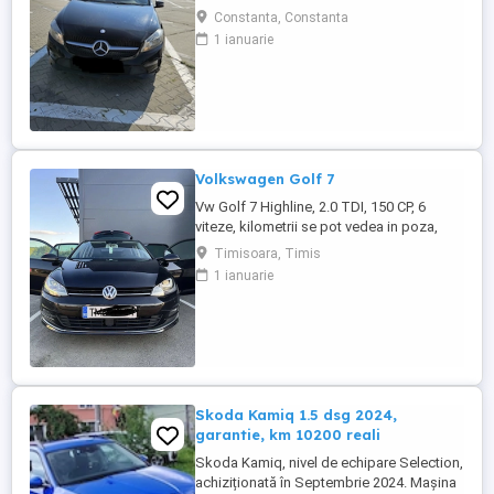
(Generația W176 Facelift), o mașină
Constanta, Constanta
compactă premium, extrem de fiabilă și cu
1 ianuarie
un consum excelent de * Autoturismul a
aparținut de la început unei
**reprezentanțe oficiale Mercedes-
Benz**, de unde a fost achiziționat de
către mine în ...
Volkswagen Golf 7
Vw Golf 7 Highline, 2.0 TDI, 150 CP, 6
viteze, kilometrii se pot vedea in poza,
carte service. Navigație, Distronic, Lane
Timisoara, Timis
Assist, Park Assist, Keyless Go,
1 ianuarie
tempomat, comenzi pe volan, încălzire
scaune, computer de bord, geamuri
electrice, senzori parcare față-spate,
parchează automat, Xenon-Bixenon, LED
...
Skoda Kamiq 1.5 dsg 2024,
garantie, km 10200 reali
Skoda Kamiq, nivel de echipare Selection,
achiziționată în Septembrie 2024. Mașina