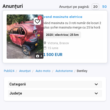
Anunțuri
20
50
Anunțuri pe pagină:
vand masinuta eletrica
2
vând masinuta cu 3 roti număr de locuri 2
plus șofer masinuta merge cu 25 la horă
disponibila preț este foarte ceptabil 80 de
2020 | electrica | 25 km
milioanele negociabil
Victoria, Brasov
15 iunie
1 500 EUR
4
Publi24
Anunțuri
Auto moto
Autoturisme
Bentley
Categorii
Județe