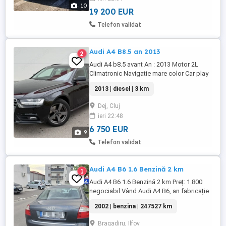
parcare fata spate MMI navigation
10
Senzori lumina ploaie Volan piele
19 200 EUR
Comenzi ...
Telefon validat
Audi A4 B8.5 an 2013
2
Audi A4 b8.5 avant An : 2013 Motor 2L
Climatronic Navigatie mare color Car play
Oglinzi electrice incălzite 4 geamuri
2013 | diesel | 3 km
electrice 10 air-baguri Xenon Proiectoare
ceață Lumini de zi Cameră spate Cârlig
Dej, Cluj
demontabil Jante aliaj 17" Eșapament
ieri 22:48
curat Filtru de particule activ Masina nu are
daune, ...
6 750 EUR
9
Telefon validat
Audi A4 B6 1.6 Benzină 2 km
1
Audi A4 B6 1.6 Benzină 2 km Preț: 1.800
negociabil Vând Audi A4 B6, an fabricație
2002, motor 1.6 benzină, cutie manuală, cu
2002 | benzina | 247527 km
247.527 km. Se poate vedea în Bragadiru,
lângă Leroy Merlin. Detalii: 247.527 km
Bragadiru, Ilfov