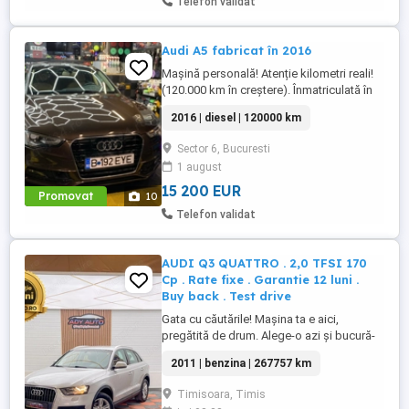
Telefon validat
Audi A5 fabricat în 2016
Mașină personală! Atenție kilometri reali!
(120.000 km în creștere). Înmatriculată în
2017. Audi A5 Sportback 2.0 TDI S Line
2016 | diesel | 120000 km
Euro 6 Scaune din piele față încălzite
Senzori parcare Sistem hands free cu
Sector 6, Bucuresti
Bluetooth Clima automată Bord computer
1 august
ABS ESP Geamuri electrice față spate
Carte service Cutie automata ...
15 200 EUR
Promovat
10
Telefon validat
AUDI Q3 QUATTRO . 2,0 TFSI 170
Cp . Rate fixe . Garantie 12 luni .
Buy back . Test drive
Gata cu căutările! Mașina ta e aici,
pregătită de drum. Alege-o azi și bucură-
te de experiența la volan! Rate Fixe in lei de
2011 | benzina | 267757 km
la 1230 LEI Luna AUDI Q3 QUATTRO
Motorizare 1968 cmc Benzina . 170 Cp . .
Timisoara, Timis
Euro 5 . AN 2011 KM 267757 Certificati ...