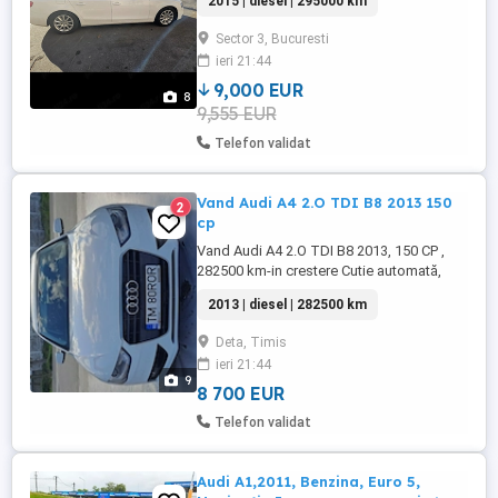
2015 | diesel | 295000 km
revizile la zi la un service autorizat rar,
cartea service la ea ! Motorul functioneaza
Sector 3, Bucuresti
impecabil, cutia schimba foarte bine, fara
ieri 21:44
socuri sau ezitari. Masina a fost intretinuta
...
9,000 EUR
8
9,555 EUR
Telefon validat
Vand Audi A4 2.O TDI B8 2013 150
2
cp
Vand Audi A4 2.O TDI B8 2013, 150 CP ,
282500 km-in crestere Cutie automată,
8+1, distribuție schimbata la 265.000 km,
2013 | diesel | 282500 km
ulei in cut de viteze schimbat la 260.000
km, clima, scaun șofer reglabil full
Deta, Timis
electric, scaun pasager reglabil lombar
ieri 21:44
electric, încălzite in scaune față, geamuri
9
electrice, multe ...
8 700 EUR
Telefon validat
Audi A1,2011, Benzina, Euro 5,