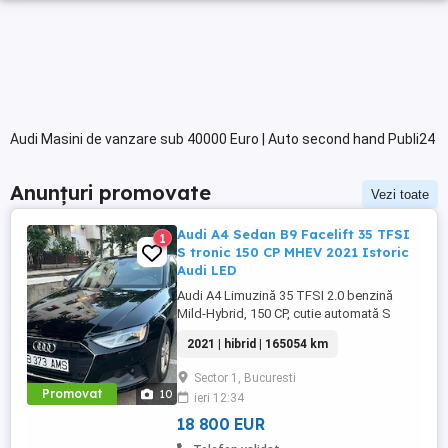
Audi Masini de vanzare sub 40000 Euro | Auto second hand Publi24
Anunțuri promovate
Vezi toate
Audi A4 Sedan B9 Facelift 35 TFSI
1
S tronic 150 CP MHEV 2021 Istoric
Audi LED
Audi A4 Limuzină 35 TFSI 2.0 benzină
Mild-Hybrid, 150 CP, cutie automată S
tronic, an fabricație 2021, model 2022,
2021 | hibrid | 165054 km
adusa recent din Olanda. Mașină bine
întreținută, cu istoric complet de service și
Sector 1, Bucuresti
toate reviziile efectuate în reprezentanță
Promovat
10
ieri 12:34
Audi, fara incidente in istoric, raport
verificare CarVertical ...
18 800 EUR