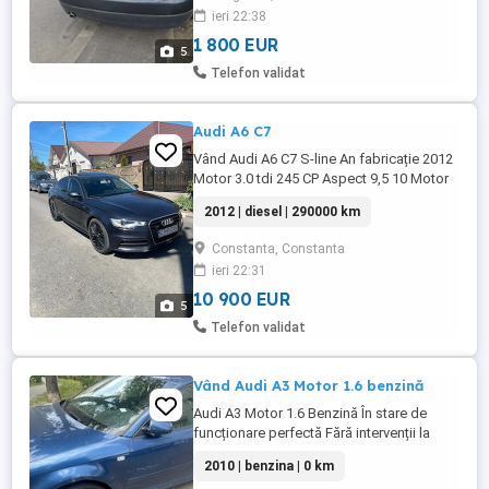
Motor 1.6 benzină Cutie manuală Aer
ieri 22:38
condiționat funcțional Geamuri electrice ...
1 800 EUR
5
Telefon validat
Audi A6 C7
Vând Audi A6 C7 S-line An fabricație 2012
Motor 3.0 tdi 245 CP Aspect 9,5 10 Motor
cutie 10 10 Ca și dotării are următoarele:
2012 | diesel | 290000 km
Moduri de condus Suspensie pe aer Pilot
automat Încălzire scaune Dublu
Constanta, Constanta
climatronic Asistentă unghii mort Trapă
ieri 22:31
pe poziții Webasto Sistem sonorizare
premium Bose surround Scaune ...
10 900 EUR
5
Telefon validat
Vând Audi A3 Motor 1.6 benzină
Audi A3 Motor 1.6 Benzină În stare de
funcționare perfectă Fără intervenții la
motor Afectat exteriorul de grindină Preț în
2010 | benzina | 0 km
euro Negociabil