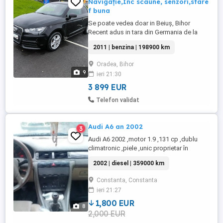
Navigație,Inc scaune, senzori,stare
f buna
Se poate vedea doar in Beiuș, Bihor
Recent adus in tara din Germania de la
unic proprietar neamț Toate actele in
2011 | benzina | 198900 km
regulă Nu s au scos Nr roșii Stare f buna,
tehnic, estetic Motor Benzina,5+1 viteze,
Oradea, Bihor
cutie manuală, consum 5% 1.2,86
9
ieri 21:30
cai,motor in 4 pistoane ,cu distributie lanț,
2011 an plin,Euro 5 Am ...
3 899 EUR
Telefon validat
Audi A6 an 2002
3
Audi A6 2002 ,motor 1.9 ,131 cp ,dublu
climatronic ,piele ,unic proprietar în
România din 2006, km 359000 reali,mai
2002 | diesel | 359000 km
multe detalii la tel
Constanta, Constanta
ieri 21:27
1,800 EUR
8
2,000 EUR