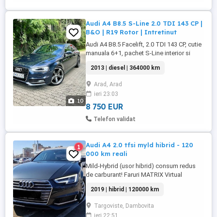
Audi A4 B8.5 S-Line 2.0 TDI 143 CP |
B&O | R19 Rotor | Intretinut
Audi A4 B8.5 Facelift, 2.0 TDI 143 CP, cutie
manuala 6+1, pachet S-Line interior si
exterior. Masina se prezinta foarte bine
2013 | diesel | 364000 km
atat estetic, cat si tehnic si a fost
intretinuta constant. Km sunt reali si se
Arad, Arad
accepta orice verificare. Exista dovezi
ieri 23:03
pentru interventii si revizii importante
10
efectuate in ...
8 750 EUR
Telefon validat
Audi A4 2.0 tfsi myld hibrid - 120
1
000 km reali
Mild-Hybrid (usor hibrid) consum redus
de carburant! Faruri MATRIX Virtual
Cockpit Keyless Go Apple Carplay
2019 | hibrid | 120000 km
Android auto Scaune fata incalzite
Camera mers inapoi Audi pre sense Audi
Targoviste, Dambovita
side assist (asistenta unghi mort) Senzori
ieri 22:51