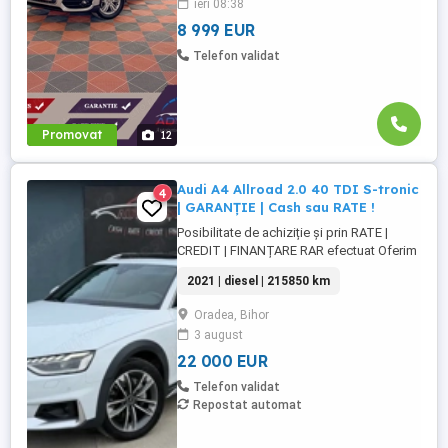
ieri 08:38
8 999 EUR
Telefon validat
Promovat
12
Audi A4 Allroad 2.0 40 TDI S-tronic
4
| GARANȚIE | Cash sau RATE !
Posibilitate de achiziție și prin RATE |
CREDIT | FINANȚARE RAR efectuat Oferim
GARANȚIE 12 luni sau 10.000 km Audi A4
2021 | diesel | 215850 km
Allroad 40 2.0 TDI quattro Mild-Hybrid | S-
tronic Motor - 2.0 TDI 204 cp. Mild-Hybrid.
Oradea, Bihor
quattro ...
3 august
22 000 EUR
Telefon validat
Repostat automat