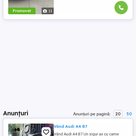
Promovat
11
Anunțuri
20
50
Anunțuri pe pagină:
Vând Audi A4 B7
Vând Audi A4 B7 Un sigur ax cu came