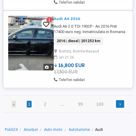
Telefon validat
Audi A6 2016
1
Audi A6 2.0 TDI 190CP - An 2016 Pret
17400 euro neg. Inmatriculata in Romania
Motorizare diesel 1968cc 190cp Cutie
2016 | diesel | 201253 km
viteze automata KM 200500 certificabili
Carte service Schimburi recente
Bistrita, Bistrita-Nasaud
Cutie+curea distributie Primul proprietar in
ieri 21:26
Romania Dotari: Navigatie Professional 3D
Bluetooth Telefon Voice ...
16,800 EUR
7
17,300 EUR
Telefon validat
›
‹
1
2
…
99
100
Publi24
Anunțuri
Auto moto
Autoturisme
Audi