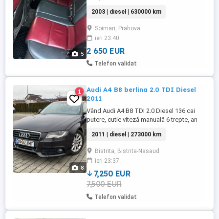
AVF Quattro, mașină perfect funcțională,
2003 | diesel | 630000 km
întreținută cu grijă și gata de drum. Dotări
și modificări: Motor 1.9 TDI AVF Tracțiune
Soimari, Prahova
Quattro Interior piele Sistem audio
ieri 23:40
Harman Navigație originală Audi Pilot
automat ...
2 650 EUR
5
Telefon validat
Audi A4 B8 berlina 2.0 TDI Diesel
1
2011
Vând Audi A4 B8 TDI 2.0 Diesel 136 cai
putere, cutie viteză manuală 6 trepte, an
fabricație 2011, model 2012, 273000 km.
2011 | diesel | 273000 km
Dotări navigație actualizată, climatronic,
scaune încălzite față, senzori parcare
Bistrita, Bistrita-Nasaud
fata-spate, oglinzi electrice încălzite,
ieri 23:37
sistem sonorizare cu subwoofer, suport
8
DVD plus 2 slot-uri ...
7,250 EUR
7,500 EUR
Telefon validat