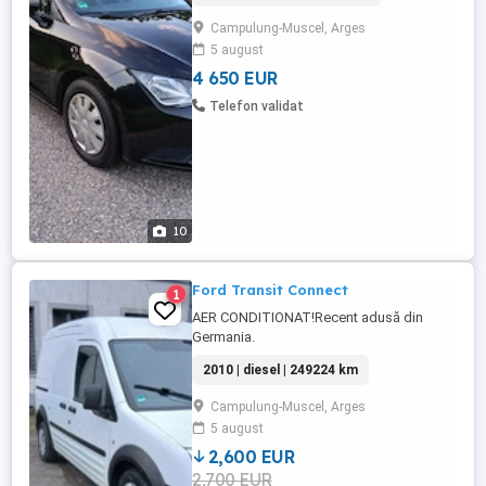
Campulung-Muscel, Arges
5 august
4 650 EUR
Telefon validat
10
Ford Transit Connect
1
AER CONDITIONAT!Recent adusă din
Germania.
2010 | diesel | 249224 km
Campulung-Muscel, Arges
5 august
2,600 EUR
2,700 EUR