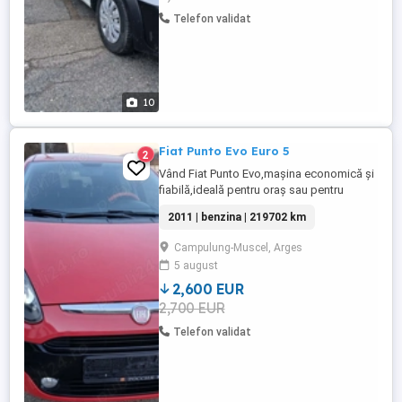
Telefon validat
10
Fiat Punto Evo Euro 5
2
Vând Fiat Punto Evo,maşina economică și
fiabilă,ideală pentru oraș sau pentru
începători. Motor simplu pe
2011 | benzina | 219702 km
benzina,costuri mici de întreținere.Data
fabricației :12.07.2011 Motor:1,2
Campulung-Muscel, Arges
benzina(1242cm3) Putere :51Kw Euro 5;
5 august
Kilometraj:219702km,Carte
service!Importată din Germania!Inspecție
2,600 EUR
valabila ...
2,700 EUR
Telefon validat