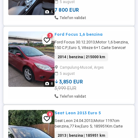
5 august
7 800 EUR
5
Telefon validat
Ford Focus 1,6 benzina
3
Ford Focus 30.12.2013;Motor 1,6 benzina,
150 C.P.,Euro 5, Viteze 6+1.Carte Service!
2014 | benzina | 215000 km
Campulung-Muscel, Arges
5 august
3,850 EUR
8
3,999 EUR
Telefon validat
Seat Leon 2013 Euro 5
8
Seat Leon 24.04.2013;Motor 1197cm
benzina,77 kw,Euro 5; 185951Km.Carte
service! TUV VALABIL MAI 2027
2013 | benzina | 185951 km