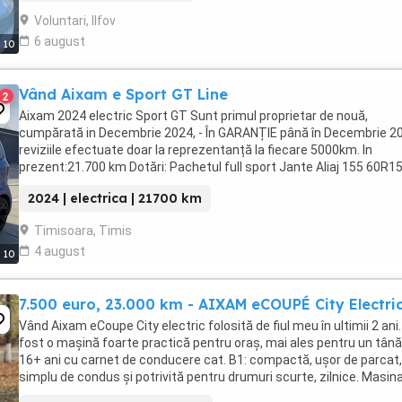
Voluntari, Ilfov
6 august
10
Vând Aixam e Sport GT Line
2
Aixam 2024 electric Sport GT Sunt primul proprietar de nouă,
cumpărată in Decembrie 2024, - În GARANȚIE până în Decembrie 2
reviziile efectuate doar la reprezentanță la fiecare 5000km. In
prezent:21.700 km Dotări: Pachetul full sport Jante Aliaj 155 60R1
Aixam model Seven Interior de piele Navigație ...
2024 | electrica | 21700 km
Timisoara, Timis
4 august
10
7.500 euro, 23.000 km - AIXAM eCOUPÉ City Electri
Vând Aixam eCoupe City electric folosită de fiul meu în ultimii 2 ani.
fost o mașină foarte practică pentru oraș, mai ales pentru un tână
16+ ani cu carnet de conducere cat. B1: compactă, ușor de parcat,
simplu de condus și potrivită pentru drumuri scurte, zilnice. Masin
inmatriculata pe firma, ...