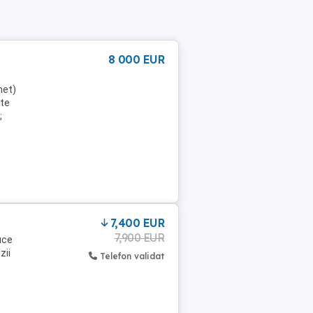
8 000 EUR
net)
rte
;
7,400 EUR
7,900 EUR
uce
zii
Telefon validat