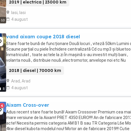
2019 | electrica | 23000 km
Iasi, Iasi
4 august
10
vand aixam coupe 2018 diesel
Stare foarte bună de funcționare Două locuri , viteză 50km Lumini 
Scaune parțial cu piele Închidere centralizată Cd cu mp3 și blueto
Înmatriculat , toate actele la zi În mașină s-au investit mulți bani ,
volanta nouă , distribuie nouă ,electromotor, anvelope noi etc Nu
accept variante , ...
2018 | diesel | 70000 km
Arad, Arad
4 august
5
Aixam Cross-over
4
Adus recent stare foarte bună! Aixam Crossover Premium cea mai
mare versiune de la Aixam! PRET 4350 EURO!!!! An de fabricare 2013
acte! Necesita permis categoria AM B1 B sau TR Categoria L6e Mo
4kw diesel kubota modelul nou! Motor an de fabricare 2019!!! Cutie