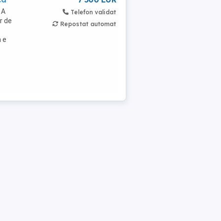
 A
Telefon validat
r de
Repostat automat
a e