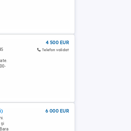
4 500 EUR
45
Telefon validat
pate.
00-
i)
6 000 EUR
i.
 şi
(Bara