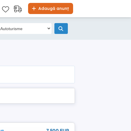
Adaugă anunț
ca
7 500 EUR