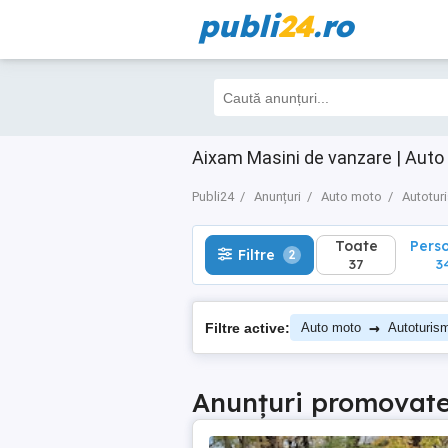
publi
24
.ro
Toate
Perso
Filtre
2
37
34
Aixam Masini de vanzare | Auto
Publi24
Anunțuri
Auto moto
Autotur
Toate
Pers
Filtre
2
37
3
→
Filtre active:
Auto moto
Autoturis
Anunțuri promovat