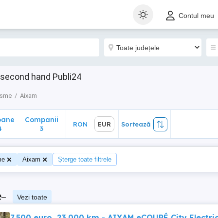
ane
Companii
RON
EUR
Sortează
Contul meu
3
 second hand Publi24
isme
Aixam
oane
Companii
RON
EUR
Sortează
4
3
me
Aixam
Șterge toate filtrele
e
–
Vezi toate
7.500 euro, 23.000 km - AIXAM eCOUPÉ City Electri