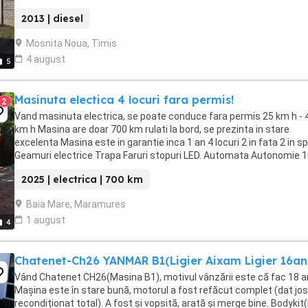
viteze automata Geamuri electrice Deschidere ...
2013 | diesel
Mosnita Noua, Timis
4 august
5
Masinuta electica 4 locuri fara permis!
2
Vand masinuta electrica, se poate conduce fara permis 25 km h - 
km h Masina are doar 700 km rulati la bord, se prezinta in stare
excelenta Masina este in garantie inca 1 an 4 locuri 2 in fata 2 in s
Geamuri electrice Trapa Faruri stopuri LED. Automata Autonomie 1
120 km Pret: 4.500 ...
2025 | electrica | 700 km
Baia Mare, Maramures
1 august
4
Chatenet-Ch26 YANMAR B1(Ligier Aixam Ligier 16an
Vând Chatenet CH26(Masina B1), motivul vânzării este că fac 18 an
Maşina este în stare bună, motorul a fost refăcut complet (dat jos
recondiționat total). A fost și vopsită, arată şi merge bine. Bodykit