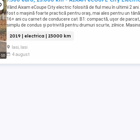
Vând Aixam eCoupe City electric folosită de fiul meu în ultimii 2 ani.
fost o mașină foarte practică pentru oraș, mai ales pentru un tână
16+ ani cu carnet de conducere cat. B1: compactă, ușor de parcat,
simplu de condus și potrivită pentru drumuri scurte, zilnice. Masin
inmatriculata pe firma, ...
2019 | electrica | 23000 km
Iasi, Iasi
4 august
10