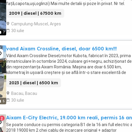
față,capota,uşi,oglinzi) Mai multe detalii și poze în privat. Nr tel.
2009 | diesel | 67500 km
Campulung-Muscel, Arges
30 iulie
7
vand Aixam Crossline, diesel, doar 6500 km!!!
Vând Aixam Crossline Diesel,motor Kubota, fabricat în 2023, prima
înmatriculare în octombrie 2024, culoare gri+negru, achiziționat d
din reprezentanța Aixam România. Mașina are doar 6.500 km,
kilometraj în ușoară creștere și se află într-o stare excelentă de
funcționare și întreținere. Dotări: ...
2023 | diesel | 6500 km
Bacau, Bacau
30 iulie
5
Aixam E-City Electric, 19.000 km reali, permis 16 an
2
Se poate conduce cu permis categoria B1 de la 16 ani full electric 
2018 19000 km 2 chei cablu de incarcare original + adaptor