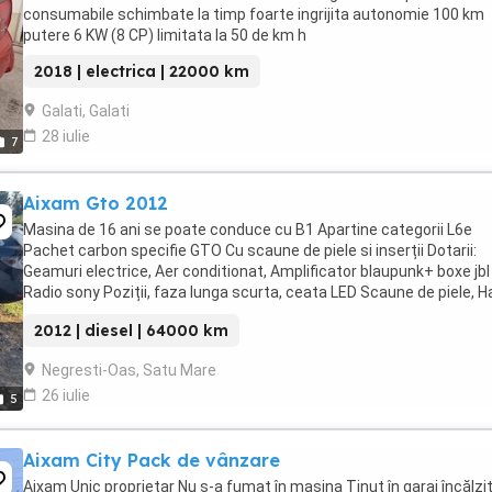
consumabile schimbate la timp foarte ingrijita autonomie 100 km
putere 6 KW (8 CP) limitata la 50 de km h
2018 | electrica | 22000 km
Galati, Galati
28 iulie
7
Aixam Gto 2012
Masina de 16 ani se poate conduce cu B1 Apartine categorii L6e
Pachet carbon specifie GTO Cu scaune de piele si inserții Dotarii:
Geamuri electrice, Aer conditionat, Amplificator blaupunk+ boxe jbl
Radio sony Poziții, faza lunga scurta, ceata LED Scaune de piele, H
si separator portbagaj Schimburi ...
2012 | diesel | 64000 km
Negresti-Oas, Satu Mare
26 iulie
5
Aixam City Pack de vânzare
Aixam Unic proprietar Nu s-a fumat în mașina Ținut în garaj încălzi