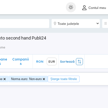
ane
Companii
RON
EUR
Sortează
Contul meu
6
uto second hand Publi24
isme
oane
Companii
RON
EUR
Sortează
1
6
me
Norma euro: Non-euro
Șterge toate filtrele