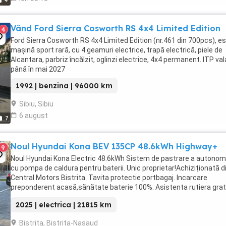
4
Vând Ford Sierra Cosworth RS 4x4 Limited Edition
4
Ford Sierra Cosworth RS 4x4 Limited Edition (nr.461 din 700pcs), es
mașină sport rară, cu 4 geamuri electrice, trapă electrică, piele de
Alcantara, parbriz încălzit, oglinzi electrice, 4x4 permanent. ITP val
până în mai 2027
1992 | benzina | 96000 km
Sibiu, Sibiu
6 august
7
Noul Hyundai Kona BEV 135CP 48.6kWh Highway+
9
Noul Hyundai Kona Electric 48.6kWh Sistem de pastrare a autonom
cu pompa de caldura pentru baterii. Unic proprietar!Achiziționată d
Central Motors Bistrita. Tavita protectie portbagaj. Incarcare
preponderent acasă,sănătate baterie 100%. Asistenta rutiera grat
5 ani de zile in România si ...
2025 | electrica | 21815 km
Bistrita, Bistrita-Nasaud