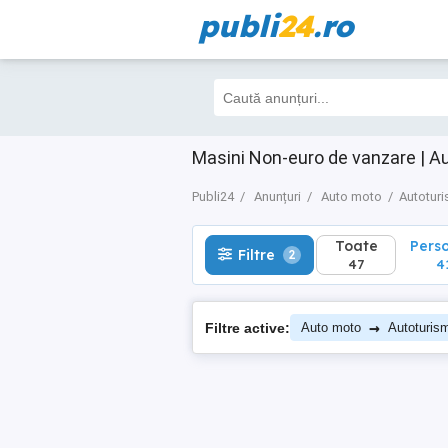
publi
24
.ro
Toate
Perso
Filtre
2
47
41
Masini Non-euro de vanzare | A
Publi24
Anunțuri
Auto moto
Autotur
Toate
Pers
Filtre
2
47
4
→
Filtre active:
Auto moto
Autoturis