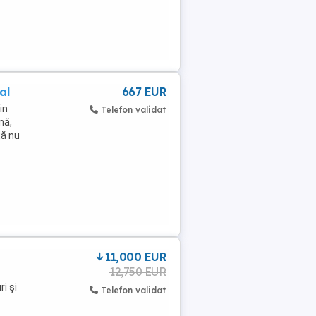
al
667 EUR
in
Telefon validat
nă,
ță nu
11,000 EUR
12,750 EUR
i și
Telefon validat