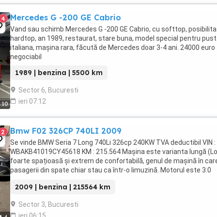
Mercedes G -200 GE Cabrio
4
Vand sau schimb Mercedes G -200 GE Cabrio, cu softtop, posibilita
hardtop, an 1989, restaurat, stare buna, model special pentru pus
italiana, mașina rara, făcută de Mercedes doar 3-4 ani. 24000 euro
negociabil
1989 | benzina | 5500 km
Sector 6, Bucuresti
ieri 07:12
10
Bmw F02 326CP 740LI 2009
2
Se vinde BMW Seria 7 Long 740Li 326cp 240KW TVA deductibil VIN :
WBAKB41019CY45618 KM : 215.564 Mașina este varianta lungă (Lo
foarte spațioasă și extrem de confortabilă, genul de mașină în car
pasagerii din spate chiar stau ca într-o limuzină. Motorul este 3.0
benzină twin-turbo (N54) de ...
2009 | benzina | 215564 km
Sector 3, Bucuresti
ieri 06:15