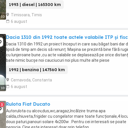
1993 | diesel | 165300 km
Timisoara, Timis
10
6 august
Dacia 1310 din 1992 toate actele valabile ITP și fisc
Dacia 1310 din 1992 un proiect început in care sau băgat bani dar d
lipsă de timp am decis să renunț. Mașina se prezintă bine fără rugi
cu lunjeroane bune ,cu acte valabile se deplasează pe orice distan
bate nimic bucșe noi cauciucuri noi plus multe alte piese
1992 | benzina | 147560 km
Cernavoda, Constanta
6 august
10
Rulota Fiat Ducato
3
Autorulota cu alcov,dus,wc,aragaz,încălzire truma apa
calda,chiuveta,frigider cu congelator mare toate funcționale,4 locur
douo paturi,panouri solare 4x200w . Pentru cei interesati se poate
negocia. Cine este interesat doar prin telefon .