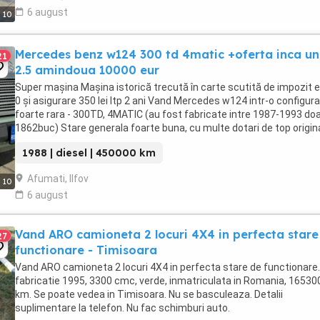
6 august
10
Mercedes benz w124 300 td 4matic +oferta inca u
21
2.5 amindoua 10000 eur
Super mașina Mașina istorică trecută în carte scutită de impozit 
0 și asigurare 350 lei Itp 2 ani Vand Mercedes w124 intr-o configura
foarte rara - 300TD, 4MATIC (au fost fabricate intre 1987-1993 do
1862buc) Stare generala foarte buna, cu multe dotari de top origina
an fabricatie 1988, ...
1988 | diesel | 450000 km
Afumati, Ilfov
10
6 august
Vand ARO camioneta 2 locuri 4X4 in perfecta stare
27
functionare - Timisoara
Vand ARO camioneta 2 locuri 4X4 in perfecta stare de functionare
fabricatie 1995, 3300 cmc, verde, inmatriculata in Romania, 16530
km. Se poate vedea in Timisoara. Nu se basculeaza. Detalii
suplimentare la telefon. Nu fac schimburi auto.