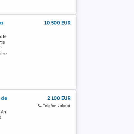
na
10 500 EUR
este
tie
ar
le -
 de
2 100 EUR
Telefon validat
. An
0