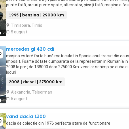
punte față, arcuri punte spate, alternator, pivoți față, mașina a fos
ținută doar în garaj, mai ...
1995 | benzina | 29000 km
Timisoara, Timis
5 august
7
mercedes gl 420 cdi
mașina estaré forte bună matriculat in Spania anul trecut din cau
imposit. Foarte dótate cumparata de la representan in Rumanía in 
2008 la preț de 138000 doar 275000 Km. vend or schimp pe duba c
locuri
2008 | diesel | 275000 km
Alexandria, Teleorman
5 august
5
vand dacia 1300
dacia de colectie din 1976 perfecta stare de functionare