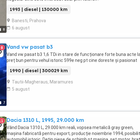
1993 | diesel | 130000 km
Banesti, Prahova
6 august
8
Vand vw pasat b3
8
Vand vw pasat b3 1,6 TDi in stare de funcționare forte buna acte la
preț bun pentru vehul istoric 599e neg pt cine doreste și pasionat
1990 | diesel | 300029 km
Tautii-Magheraus, Maramures
5 august
7
Dacia 1310 L, 1995, 29.000 km
11
Vând Dacia 1310 L, 29.000 km reali, vopsea metalică gray green,
mașina fabricată pentru export, producție noiembrie 1994, posibili
automobil istoric. Dețin piese de schimb pt mașina, set motor, bra