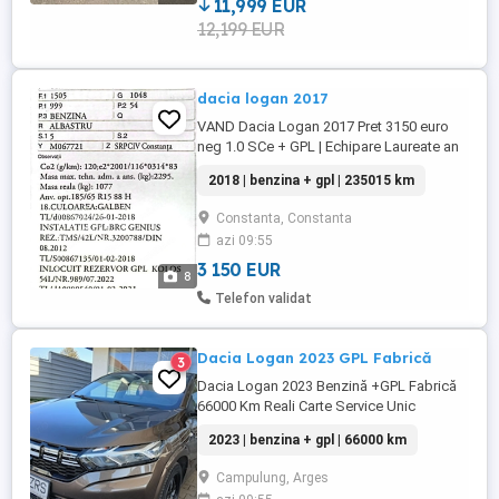
LED tail lamp, ...
11,999 EUR
12,199 EUR
dacia logan 2017
VAND Dacia Logan 2017 Pret 3150 euro
neg 1.0 SCe + GPL | Echipare Laureate an
fabricație 2017, echipare Laureate, ideală
2018 | benzina + gpl | 235015 km
pentru cineva care caută costuri de rulare
minime și o mașină întreținută corect.
Constanta, Constanta
Proprietar în acte se oferă fiscal masina
azi 09:55
este pe SC Specificații Tehnice: Motor: 1.0
SCe (benzină ...
3 150 EUR
8
Telefon validat
Dacia Logan 2023 GPL Fabrică
3
Dacia Logan 2023 Benzină +GPL Fabrică
66000 Km Reali Carte Service Unic
Proprietar Aer Condiționat 4 Geamuri
2023 | benzina + gpl | 66000 km
electrice Oglinzi electrice încălzite ABS
Airbaguri Computer bord Comenzi volan
Campulung, Arges
Isofix Pilot automat Senzori lumini ploaie