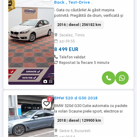
Back , Test-Drive .
- Gata cu căutările! Ai găsit mașina
potrivită. Pregătită de drum, verificată și
gata să devină a ta. Alege-o astăzi și
2016 | diesel | 256182 km
bucură-te de siguranță, confort și o
experiență de condus pe măsura
Sacalaz, Timis
așteptărilor tale. - Rate fixe în lei lună* -
azi 09:55
Livrare rapidă în toată România BMW
SERIA 2 . 2,0 Diesel ...
8 499 EUR
Telefon validat
Repostat la fiecare 5 minute
22
BMW 520 d G30 2018
2
BMW 520d G30 Cutie automata cu padele
la volan Scaune piele sport, electrice si
incalzite Pedestrian alert Keyless entry,
2018 | diesel | 129900 km
keyless go Dublu climatronic Lumini
automate Lumini ambientale Franeaza
Sector 6, Bucuresti
singura Cruise control Moduri de condus: