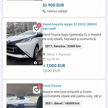
Full Led, Bi-Xenon(adaptiv), Day-Light,
Key-less go,Key-less entry, Dublu
21 900 EUR
climatronic, Incalzire ...
Telefon validat
Vand toyota aygo II 2017, 33000
6
km reali
Vând Toyota Aygo (generația 2), o mașină
de oraș ideală, fâșneață și economică.
Autoturismul a fost achiziționat de nou din
2017 | benzina | 33000 km
reprezentanță de către familie (primii
proprietari) și a fost întreținut cu grijă.
Sector 6, Bucuresti
Detalii cheie: Kilometraj real: 33.000 km
azi 09:50
(poate fi verificat în rețeaua Toyota). Prima
10
înmatriculare: ...
7,000 EUR
7,500 EUR
Ford Focus
5
Mașina este bine echipată și foarte
confortabilă, ideală atât pentru oraș, cât și
pentru drum lung. Dotări importante: -
2021 | diesel | 180000 km
cutie automată 8 trepte - moduri de