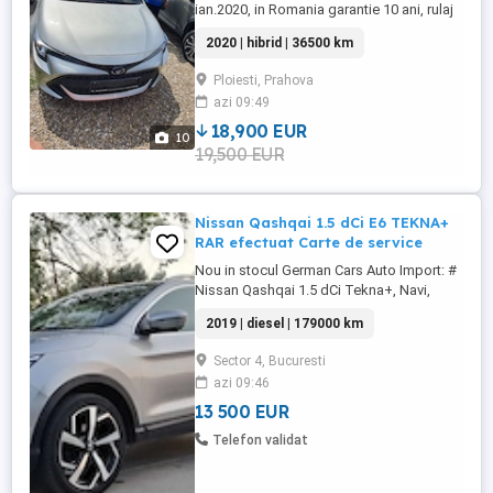
ian.2020, in Romania garantie 10 ani, rulaj
36500km, cutie automata , ideala pentru
2020 | hibrid | 36500 km
taxi sau bold, consum mic 5.2l 100 km,
culoare gri, cu multiple imbunatatiri, fara
Ploiesti, Prahova
daune. Pret 18900 euro.
azi 09:49
18,900 EUR
10
19,500 EUR
Nissan Qashqai 1.5 dCi E6 TEKNA+
RAR efectuat Carte de service
Nou in stocul German Cars Auto Import: #
Nissan Qashqai 1.5 dCi Tekna+, Navi,
Keyless, Camera 360 , Import, RAR
2019 | diesel | 179000 km
efectuat # 1.5 dCi Diesel - 115CP, E6 #
Consum mixt extrem de redus, ideal
Sector 4, Bucuresti
pentru oraș și drumuri lungi, oferind
azi 09:46
confort, siguranță și tehnologie modernă.
Versatil pentru utilizare urbană ...
13 500 EUR
Telefon validat