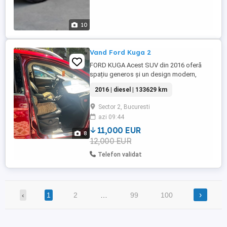
10
Vand Ford Kuga 2
FORD KUGA Acest SUV din 2016 oferă
spațiu generos și un design modern,
potrivit pentru familii și călătorii lungi.
2016 | diesel | 133629 km
Vehiculul este bine întreținut și are o
culoare roșie atractivă, fiind înmatriculat
Sector 2, Bucuresti
din iunie 2016. 5 uși pentru acces facil 5
azi 09:44
locuri confortabile Generația: II (2012
2019) ...
11,000 EUR
8
12,000 EUR
Telefon validat
›
‹
1
2
…
99
100