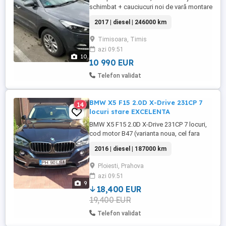
schimbat + cauciucuri noi de vară montare
recent !!! - Panoramic - Faruri Bi-Xenon -
2017 | diesel | 246000 km
Computer de bord - Climatronic 2 zone -
Pilot automat - Navigatie color - Scaune
Timisoara, Timis
fata și spate incalzite - Lane Assist -
azi 09:51
Trapa electrica - Keyless Entry - Keyless
10
Go - A.B.S. - E.S.P. - ...
10 990 EUR
Telefon validat
BMW X5 F15 2.0D X-Drive 231CP 7
14
locuri stare EXCELENTA
BMW X5 F15 2.0D X-Drive 231CP 7 locuri,
cod motor B47 (varianta noua, cel fara
probleme cu distributia), 186.000km,
2016 | diesel | 187000 km
masina nu are daune ascunse, detin raport
Carvertical, functioneaza ireprosabil, nu
Ploiesti, Prahova
prezinte defecte mecanice sau estetice.
azi 09:51
Km reali 100%. Acum 2000km au fost
9
schimbate uleiul si filtrele. ...
18,400 EUR
19,400 EUR
Telefon validat