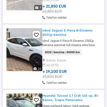
azi 09:54
eco, comfort, sport Isofix Faruri led
Oglinzi heliomate si rabatabile ...
21,850 EUR
7
22,850 EUR
Telefon validat
vând Jaguar E-Pace R-Dinamic
250Cp benzina
vând Jaguar E-Pace R-Dinamic 250Cp
benzina automat full mașina este bine
întreținută merita văzută accept orice test
2020 | benzina | 84000 km
autorizat km reali camera 360parcking
asist, android auto, scaune ventilate
Brasov, Brasov
încălzite cu reglaj electric 3memorii
azi 09:53
asistent banda, avertizare unghi mort
10
oglinzi, 2chei + telecomanda cu ...
19,200 EUR
19,800 EUR
Telefon validat
Hyundai Tucson 1.7 Crdi-115 cp, Bi-
Xenon, Trapa-Panoramic
Stare perfectă tehnic, kitul ambriaj