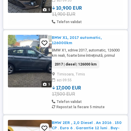
azi 09:55
parcare Alarmă Închidere Centralizată Navi
...
10,900 EUR
5
11,900 EUR
Telefon validat
BMW X1, 2017 automatic,
126000km
BMW X1, xdrive 2017, automatic, 126000
km reali, foarte bine întreținută, primul
proprietar, 17000
2017 | diesel | 126000 km
Timisoara, Timis
azi 09:55
5
17,000 EUR
17,500 EUR
Telefon validat
Repostat la fiecare 5 minute
BMW 2ER , 2,0 Diesel . An 2016 . 150
CP . Euro 6 . Garantie 12 luni . Buy-