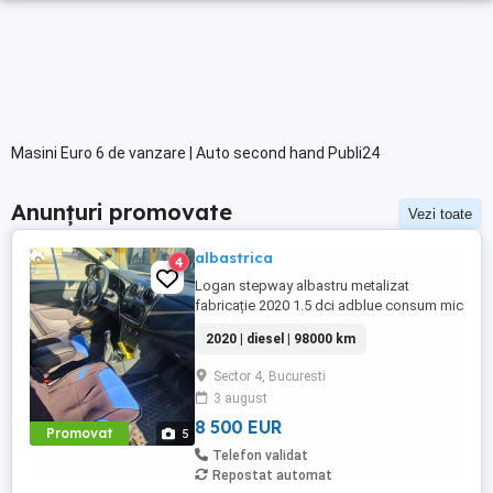
Masini Euro 6 de vanzare | Auto second hand Publi24
Anunțuri promovate
Vezi toate
albastrica
4
Logan stepway albastru metalizat
fabricație 2020 1.5 dci adblue consum mic
jante 16" roti vara + iarna geamuri spate +
2020 | diesel | 98000 km
luneta colantata cu autorizație distributia
făcută la 92000km start - stop Cruise
Sector 4, Bucuresti
control + limitator viteza comenzi pe volan
3 august
start stop abs esp sistem multimedia
Media Nav ecran ...
8 500 EUR
Promovat
5
Telefon validat
Repostat automat