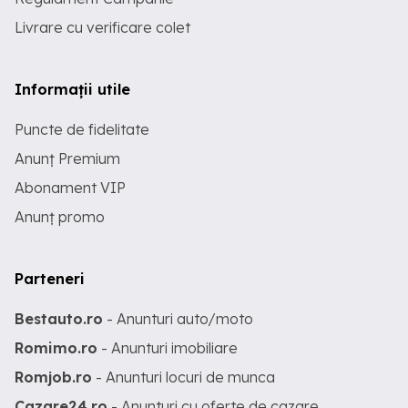
Livrare cu verificare colet
Informații utile
Puncte de fidelitate
Anunț Premium
Abonament VIP
Anunț promo
Parteneri
Bestauto.ro
- Anunturi auto/moto
Romimo.ro
- Anunturi imobiliare
Romjob.ro
- Anunturi locuri de munca
Cazare24.ro
- Anunturi cu oferte de cazare