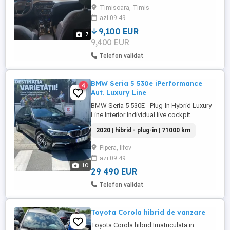
condus: Normal, Eco, Sport, Alunecos,
Timisoara, Timis
Trail - faruri Full LED - Head-Up Display -
azi 09:49
navigație - climatizare automată 2 zone -
cameră marșarier ...
9,100 EUR
7
9,400 EUR
Telefon validat
BMW Seria 5 530e iPerformance
4
Aut. Luxury Line
BMW Seria 5 530E - Plug-In Hybrid Luxury
Line Interior Individual live cockpit
professional An fabricatie 09.2019
2020 | hibrid - plug-in | 71000 km
Capacitate cilindrică: 1.998 ccm
Transmisie: Transmisie automata
Pipera, Ilfov
Caroserie: Limuzina Combustibil: Benzina
azi 09:49
+ Electric Plug-In Hybrid Culoare: Negru
10
Tapițerie: Piele neagra Numărul ...
29 490 EUR
Telefon validat
Toyota Corola hibrid de vanzare
Toyota Corola hibrid Imatriculata in