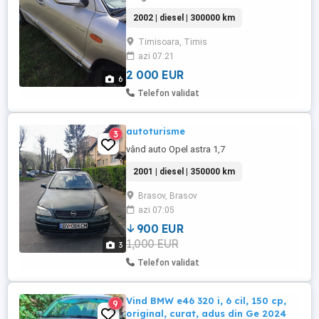
2002 | diesel | 300000 km
Timisoara, Timis
azi 07:21
2 000 EUR
6
Telefon validat
autoturisme
3
vând auto Opel astra 1,7
2001 | diesel | 350000 km
Brasov, Brasov
azi 07:05
900 EUR
1,000 EUR
3
Telefon validat
Vind BMW e46 320 i, 6 cil, 150 cp,
9
original, curat, adus din Ge 2024