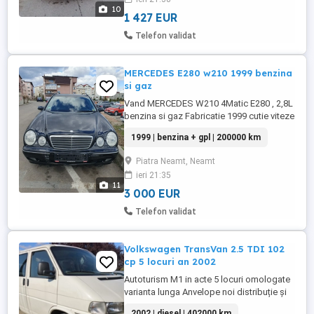
contract. NU MĂ INTERESEAZĂ SCHIMB
10
DOAR VÂND!
1 427 EUR
Telefon validat
MERCEDES E280 w210 1999 benzina
si gaz
Vand MERCEDES W210 4Matic E280 , 2,8L
benzina si gaz Fabricatie 1999 cutie viteze
automata 4x4 200000km reali stare de
1999 | benzina + gpl | 200000 km
functionare foarte buna Neinmatriculata .
Tara de provenienta GERMANIA.
Piatra Neamt, Neamt
ieri 21:35
11
3 000 EUR
Telefon validat
Volkswagen TransVan 2.5 TDI 102
cp 5 locuri an 2002
Autoturism M1 in acte 5 locuri omologate
varianta lunga Anvelope noi distribuție și
ulei schimbate aer condiționat stare foarte
2002 | diesel | 402000 km