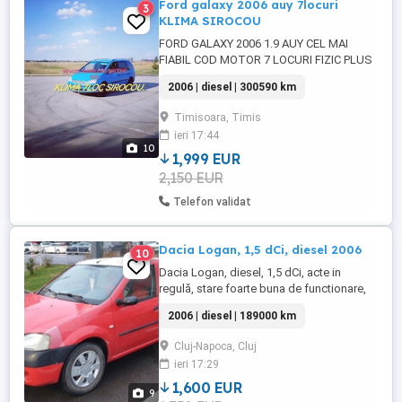
Ford galaxy 2006 auy 7locuri
3
KLIMA SIROCOU
FORD GALAXY 2006 1.9 AUY CEL MAI
FIABIL COD MOTOR 7 LOCURI FIZIC PLUS
IN CARTE . ADUSA PE ROTI DE LA PRIVAT
2006 | diesel | 300590 km
GERMANIA UNIC PROPRIETAR RUDA DE
GR 1. FARA FILTRU DE PARTICULE. KM
Timisoara, Timis
ORIGINALI VERIFICABILI RAR SI FORD.
ieri 17:44
CARTE SERVICE FARA ACCIDENT SAU
10
RUGINA SE PREZINTA CONFORM
1,999 EUR
VÂRSTEI. NU A FACUT TRACTARI ...
2,150 EUR
Telefon validat
Dacia Logan, 1,5 dCi, diesel 2006
10
Dacia Logan, diesel, 1,5 dCi, acte in
regulă, stare foarte buna de functionare,
189000 km in creștere, utilizata zilnic ITP
2006 | diesel | 189000 km
valabil pana in 20,01,2027 Ambreiaj nou
Injectoare recondiționate recent
Cluj-Napoca, Cluj
Consumabile, ulei si filtre noi Distributie
ieri 17:29
noua Garnitura chiuloasa noua Baterie
noua consum ...
1,600 EUR
9