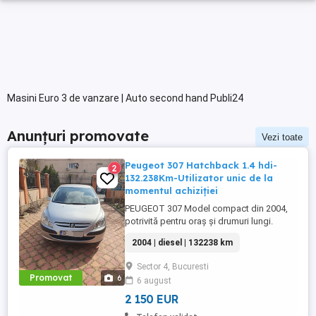
Masini Euro 3 de vanzare | Auto second hand Publi24
Anunțuri promovate
Vezi toate
Peugeot 307 Hatchback 1.4 hdi-
2
132.238Km-Utilizator unic de la
momentul achiziției
PEUGEOT 307 Model compact din 2004,
potrivită pentru oraș și drumuri lungi.
Mașina are 5 uși și culoare gri, fiind
2004 | diesel | 132238 km
întreținută și cu consumabilele schimbate
la timp.Înmatriculată în
Sector 4, Bucuresti
România.Achiziționată de nouă din
Promovat
6
6 august
reprezentanța Peugeot-Eurial.Autovehicul
fiabil și economic.Stare de funcționare
2 150 EUR
foarte ...