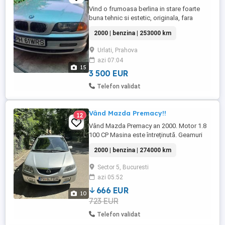
Vind o frumoasa berlina in stare foarte
buna tehnic si estetic, originala, fara
modificari, curata, intretinuta, fara rugina,
2000 | benzina | 253000 km
proprietar, adus din Germania in 03.2023,
asigurare 1 an, CI din 062023, inmatriculata
Urlati, Prahova
in 27.07. Dotari: climatronic, IC, ASC, radio
azi 07:04
CD original, volan reglabil, scaune
15
reglabile ...
3 500 EUR
Telefon validat
Vând Mazda Premacy!!
12
Vând Mazda Premacy an 2000. Motor 1.8
100 CP Masina este întreținută. Geamuri
electrice fata-spate Toate reviziile făcute,
2000 | benzina | 274000 km
acte valabile . Pentru mai multe detalii
astept sa ma sunați.
Sector 5, Bucuresti
azi 05:52
666 EUR
10
723 EUR
Telefon validat