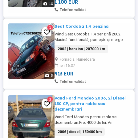
2003 Putere: [120 CP][88KW] Km: ...
1 100 EUR
10
Telefon validat
Seat Cordoba 1.4 benzină
1
Vând Seat Cordoba 1.4 benzină 2002
Mașină funcțională, pornește și merge
bine atat in oraș cat si distante lungi
2002 | benzina | 207000 km
Motor 1.4 benzină, consum mic ,
întreținută decent pentru vârsta ei. Toate
Fornadia, Hunedoara
schimburile efectuate la timp. Închidere
ieri 16:37
centralizată funcțională 2 geamuri
electrice AC existent necesită încărcat ...
913 EUR
5
Telefon validat
Vand Ford Mondeo 2006, 2l Diesel
3
130 CP, pentru rabla sau
dezmembrari
Vand Ford Mondeo pentru rabla sau
dezmembrari.Pret 4000 de lei. An
fabricație: 2006 Motorizare: 2l Diesel Cutie
2006 | diesel | 150400 km
de viteze: Manuală Dotari: ABS, Airbag-uri