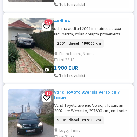
Telefon validat
Audi A4
59
schimb audi a4 2001 in matriculat taxa
recuperata, volan dreapta provenienta
anglia, stare buna cu audi a4 s line, dupa
2001 | diesel | 190000 km
2005 plus diferenta, data fabricatiei:
11/2001, kilometraj: 240000, putere
Piatra Neamt, Neamt
maxima: 131 CP, tip de combustibil: Diesel,
ieri 22:18
consum: 5.00, norma euro: euro 3, emisii
CO2: 153 g/km, numar ...
1 900 EUR
4
Telefon validat
vand Toyota Avensis Verso cu 7
12
locuri
Vand Toyota avensis Verso, 7 locuri, an
2002, are Webasto, 297600 km., am toate
7 scaune. Serie șasiu
2002 | diesel | 297600 km
JTEGG22B600010659, ITP valabil pina in
octombrie 2026, ofer fiscal. masina este
Lugoj, Timis
OK, sa iti faci treaba cu ea. vand doar cu
ieri 21:38