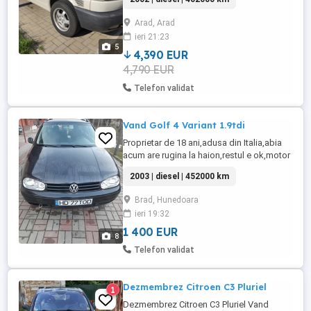
buna de funcționare unic proprietar in țară
import Austria 402.000 km reali
Arad, Arad
ieri 21:23
5
4,390 EUR
4,790 EUR
Telefon validat
Vand Golf 4 Variant 1.9tdi
Proprietar de 18 ani,adusa din Italia,abia
acum are rugina la haion,restul e ok,motor
de la starea noua,ambreiaj
2003 | diesel | 452000 km
schimbat,functionala perfect,AC
functional,circula zilnic.Are kit de inaltare
Brad, Hunedoara
de 3cm,scut metalic,telescoape si bucsi
ieri 19:32
fata noi,anvelope fata noi.Motorul merge
perfect.Fiscal pe loc.
1 400 EUR
8
Telefon validat
Dezmembrez Citroen C3 Pluriel
1
Dezmembrez Citroen C3 Pluriel Vand