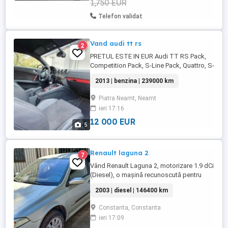
1,750 EUR
Telefon validat
Vand audi tt rs
2
PRETUL ESTE IN EUR Audi TT RS Pack,
Competition Pack, S-Line Pack, Quattro, S-
Tronic 2.0 TFSI, 211cp, Cod Motor: CESA
2013 | benzina | 239000 km
Quattro Facelift RS Pack Competition
Pack S-Line Pack Filtru KN Sport Discuri
Piatra Neamt, Neamt
Fata Aerisite + Sistem RS Suspensie S-
ieri 17:16
Line Cutie automata S-Tronic 6+1 Dublu
Ambreiaj ...
12 000 EUR
5
Renault laguna 2
7
Vând Renault Laguna 2, motorizare 1.9 dCi
(Diesel), o mașină recunoscută pentru
confortul excepțional la drum lung și
2003 | diesel | 146400 km
consumul foarte bun. Este varianta ideală
pentru cineva care caută o mașină
Constanta, Constanta
spațioasă, sigură și accesibilă ca
ieri 17:09
întreținere. Detalii tehnice: An fabricație: