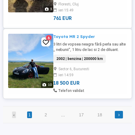
frontale, Airbag-uri laterale fata, CD,
Floresti, Cluj
Computer de bord, Controlul stabilitatii
3
ieri 15:49
(ESP), Geamuri fata electrice, Inchidere
centralizata, Radio, Aer ...
761 EUR
Toyota MR 2 Spyder
6
3 litri de vopsea neagra fără perla sau alte
,, nebunii", 1 litru de lac si 2 de diluant.
Astea toate costa maxim 300 lei. Mașina
2002 | benzina | 200000 km
nu are rugina, deci fără chit. Fără abureli
cu ,, vopsit electrostatic ", minciuni cu
Sector 6, Bucuresti
demontare faruri, aripi , bara fata-spate,
ieri 14:59
mânere uși, etc. Fără vopsit ,, la cuptor" ...
18 500 EUR
10
Telefon validat
›
‹
1
2
…
17
18