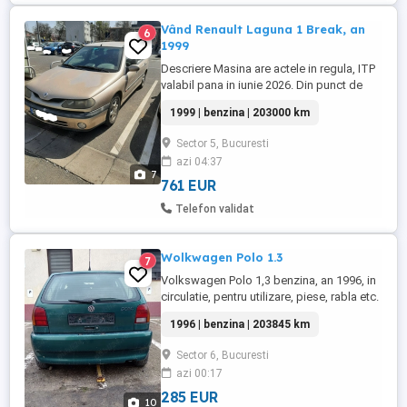
Vând Renault Laguna 1 Break, an
6
1999
Descriere Masina are actele in regula, ITP
valabil pana in iunie 2026. Din punct de
vedere functional este OK, insa din punct
1999 | benzina | 203000 km
de vedere estetic are nevoie de ceva
reparatii la praguri si retusuri la vopsea.
Sector 5, Bucuresti
Are jante de aliaj pe 15", clima, geamuri si
azi 04:37
oglinzi electrice, incalzire in parbriz si in
7
scaunele ...
761 EUR
Telefon validat
Wolkwagen Polo 1.3
7
Volkswagen Polo 1,3 benzina, an 1996, in
circulatie, pentru utilizare, piese, rabla etc.
Multe piese schimbate, in ,2023 si 2024.
1996 | benzina | 203845 km
motor: bujii + delcou aprindere +fise +kit
ambreaj,-(2023) distributie +pompa de
Sector 6, Bucuresti
apa - (iunie 2024). Masina are 1 singur
azi 00:17
proprietar in carte in Romania, Defecte:
usa dreapta ...
285 EUR
10