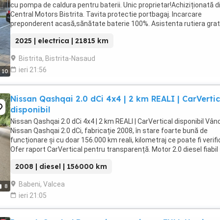
cu pompa de caldura pentru baterii. Unic proprietar!Achiziționată d
Central Motors Bistrita. Tavita protectie portbagaj. Incarcare
preponderent acasă,sănătate baterie 100%. Asistenta rutiera grat
5 ani de zile in România si ...
2025 | electrica | 21815 km
Bistrita, Bistrita-Nasaud
ieri 21:56
10
Nissan Qashqai 2.0 dCi 4x4 | 2 km REALI | CarVertic
disponibil
Nissan Qashqai 2.0 dCi 4x4 | 2 km REALI | CarVertical disponibil Vân
Nissan Qashqai 2.0 dCi, fabricație 2008, în stare foarte bună de
funcționare și cu doar 156.000 km reali, kilometraj ce poate fi verifi
Ofer raport CarVertical pentru transparență. Motor 2.0 diesel fiabil 
economic Tracțiune ...
2008 | diesel | 156000 km
Babeni, Valcea
8
ieri 21:05