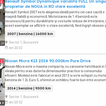
Renault Symbol Dynamique varianta FULL Un singu
2
propietar de NOUA in RO stare excelentă
Renault Symbol 2007 este alegerea ideală pentru cei care caută o
mașină fiabilă și economică. Motorizarea de 1.4 benzină este
recunoscută pentru durabilitate și costurile reduse de întreținere, 
acest exemplar se află într-o stare excelentă, fiind îngrijit obsesiv ș
pregătit pentru utilizare imediată. Autoturism ...
2007 | benzina | 16000 km
Sector 1, Bucuresti
10
ieri 20:32
Nissan Micra K13 2014 90.000km Pure Drive
1
Nissan Micra este o masina compacta, cu caroserie hatchback in 5
ideala pentru oras datorita dimensiunilor practice si consumului
eficient. Modelul este fabricat in anul 2013 si este echipat cu moto
benzina de 1.2L Euro 5, oferind un echilibru foarte bun intre econom
confort la condus. Masina ...
2014 | benzina | 9000 km
Sector 1, Bucuresti
ieri 20:32
8