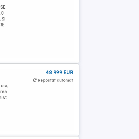
ESE
.0
 SI
RE,
48 999 EUR
Repostat automat
 usi,
Area
sist