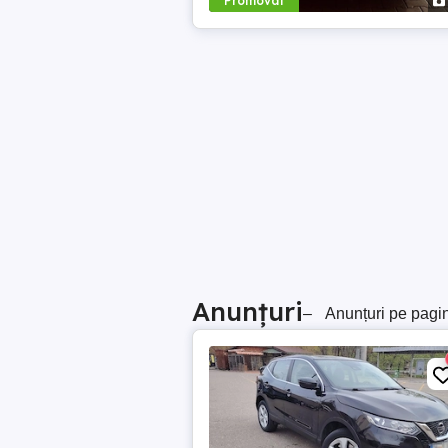
Promovat
Anunțuri
–
Anunțuri pe pagi