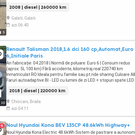
2008 | diesel | 260000 km
Galati, Galati
azi 06:40
5
Renault Talisman 2018,1.6 dci 160 cp,Automat,Euro
6,Initiale Paris
An fabricație: 04.2018 | Normă de poluare: Euro 6 | Consum redus
(aprox. 5L 100 km) Fără accidente, kilometraj real 220740 km
Inmatriculat RO Ideala pentru familie sau pt.ride sharing Culoare Al
Faruri autoadaptive BI - LED cu lumini de zi LED + stopuri spate LED
Front Assist Surround View - Parcare ...
2018 | diesel | 220000 km
Chiscani, Braila
10
azi 04:11
Noul Hyundai Kona BEV 135CP 48.6kWh Highway+
9
Noul Hyundai Kona Electric 48.6kWh Sistem de pastrare a autonom