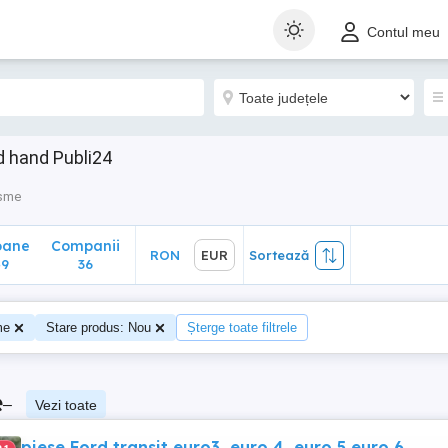
ane
Companii
RON
EUR
Sortează
Contul meu
36
d hand Publi24
isme
oane
Companii
RON
EUR
Sortează
49
36
me
Stare produs: Nou
Șterge toate filtrele
e
–
Vezi toate
piese Ford transit euro3, euro 4, euro 5,euro 6