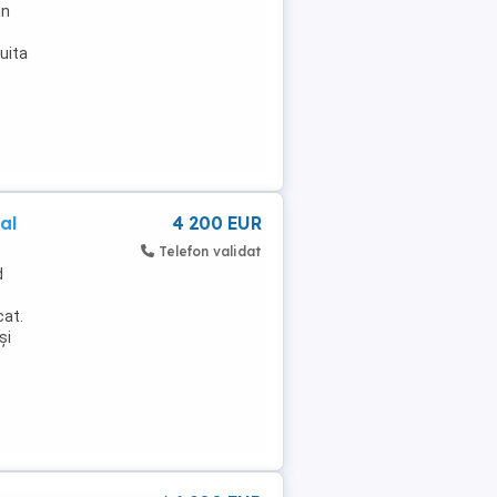
in
uita
al
4 200 EUR
Telefon validat
d
cat.
și