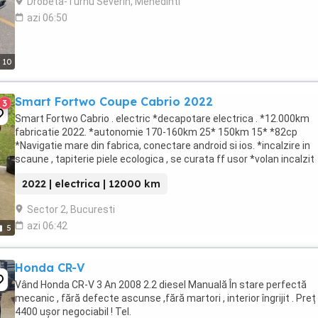
Drobeta-Turnu Severin, Mehedinti
azi 06:50
10
Smart Fortwo Coupe Cabrio 2022
3
Smart Fortwo Cabrio . electric *decapotare electrica . *12.000km
fabricatie 2022. *autonomie 170-160km 25* 150km 15* *82cp
*Navigatie mare din fabrica, conectare android si ios. *incalzire in
scaune , tapiterie piele ecologica , se curata ff usor *volan incalzit
,asistat electric *distronic , tine ...
2022 | electrica | 12000 km
Sector 2, Bucuresti
azi 06:42
5
Honda CR-V
Vând Honda CR-V 3 An 2008 2.2 diesel Manuală În stare perfectă
mecanic , fără defecte ascunse ,fără martori , interior îngrijit . Preț
4400 ușor negociabil ! Tel.