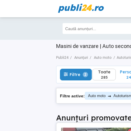
publi
24
.ro
Toate
Perso
Filtre
2
285
249
Masini de vanzare | Auto secon
Publi24
Anunțuri
Auto moto
Autotur
Toate
Pers
Filtre
2
285
2
→
Filtre active:
Auto moto
Autoturis
Anunțuri promovat