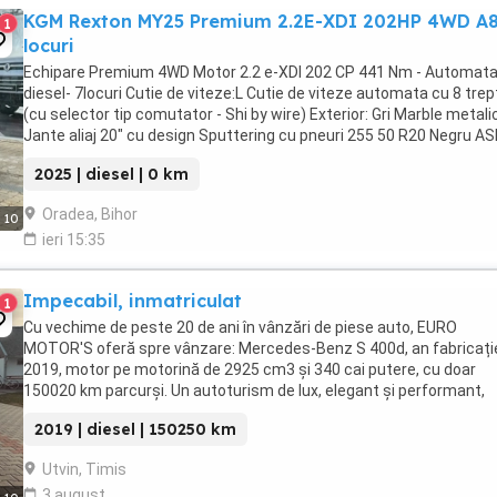
KGM Rexton MY25 Premium 2.2E-XDI 202HP 4WD A8
1
locuri
Echipare Premium 4WD Motor 2.2 e-XDI 202 CP 441 Nm - Automata
diesel- 7locuri Cutie de viteze:L Cutie de viteze automata cu 8 trep
(cu selector tip comutator - Shi by wire) Exterior: Gri Marble metali
Jante aliaj 20" cu design Sputtering cu pneuri 255 50 R20 Negru AS
piele cu cusătură ornamentală, ...
2025 | diesel | 0 km
Oradea, Bihor
10
ieri 15:35
Impecabil, inmatriculat
1
Cu vechime de peste 20 de ani în vânzări de piese auto, EURO
MOTOR'S oferă spre vânzare: Mercedes-Benz S 400d, an fabricați
2019, motor pe motorină de 2925 cm3 și 340 cai putere, cu doar
150020 km parcurși. Un autoturism de lux, elegant și performant,
potrivit pentru cei care apreciază confortul, ...
2019 | diesel | 150250 km
Utvin, Timis
3 august