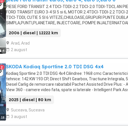
21
PIESE FORD TRANSIT 2.4 TDCI-TDDI-2.2 TDCI-2.0 TDDI-TDCI, AN PI
FORD TRANSIT EURO 3-4 SI 5 si 6, MOTOR 2.4TDCI-TDDI-2.2 TDCI-2
TDCI-TDDI, CUTIE 5 SI 6 VITEZE,CHIULOASE,GRUPURI PUNTE DUBLA
SIMPLA,PUNTI,PLANETARE, INJECTOARE, POMPE INJALTERNATOA
ELECTROMOTOARE ETC
2006 | diesel | 12222 km
Arad, Arad
2 august
4
SKODA Kodiaq Sportline 2.0 TDI DSG 4x4
2
Kodiaq Sportline 2.0 TDI DSG 4x4 Cilindree: 1968 cmc Caracteristici
tehnice: 142 KW 193 CP, Direct Shift Gearbox, Tractiune Integrala, 5
Diesel Carlig de remorcare rabatabil Pachet Assisted Drive Plus: - 
View 360 - camere video fata, spate si laterale - Intelligent Park As
- asistent ...
2025 | diesel | 80 km
Suceava, Suceava
3 august
18