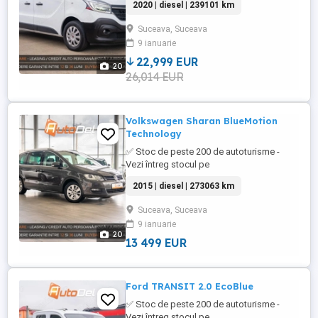
2020 | diesel | 239101 km
Trafic /// * Culoare : Alb Metalizat * Km= >
100% reali & verificabili * An fabricatie:
Suceava, Suceava
2020 * Data primei înmatriculări: iulie 2020
9 ianuarie
* Putere motor: 145 CP * Combustibil:
Diesel * Cutie viteze ...
22,999 EUR
20
26,014 EUR
Volkswagen Sharan BlueMotion
Technology
✅ Stoc de peste 200 de autoturisme -
Vezi întreg stocul pe
WWW.AUTODELRULATE.RO ///
2015 | diesel | 273063 km
Volkswagen Sharan BlueMotion
Technology /// * Culoare : Maro Metalizat
Suceava, Suceava
* Km= 273063 > 100% reali & verificabili *
9 ianuarie
An fabricatie: 2015 * Data primei
20
înmatriculări: decembrie 2015 * Putere
13 499 EUR
motor: 150 CP * ...
Ford TRANSIT 2.0 EcoBlue
✅ Stoc de peste 200 de autoturisme -
Vezi întreg stocul pe