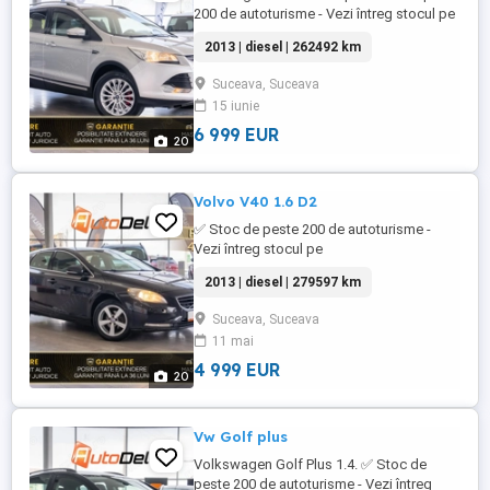
200 de autoturisme - Vezi întreg stocul pe
WWW.AUTODELRULATE.RO /// Ford Kuga
2013 | diesel | 262492 km
2.0L Duratorq /// * Culoare : Gri Metalizat *
Km= 262492 * Data primei înmatriculări:
Suceava, Suceava
decembrie 2013 * Putere motor: 136 CP *
15 iunie
Combustibil: Diesel * Cutie viteze
Automata * ...
6 999 EUR
20
Volvo V40 1.6 D2
✅ Stoc de peste 200 de autoturisme -
Vezi întreg stocul pe
WWW.AUTODELRULATE.RO /// Volvo V40
2013 | diesel | 279597 km
1.6 D2 /// * Culoare : Negru Metalizat *
Km= 279.597 > 100% reali & verificabili *
Suceava, Suceava
An fabricatie: 2013 * Putere motor: 116 CP
11 mai
* Combustibil: Diesel * Cutie viteze
Manuala * Tractiune: Fata * ...
4 999 EUR
20
Vw Golf plus
Volkswagen Golf Plus 1.4. ✅ Stoc de
peste 200 de autoturisme - Vezi întreg