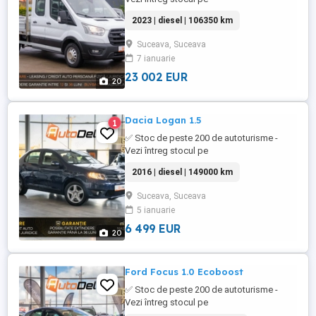
WWW.AUTODELRULATE.RO /// Ford
2023 | diesel | 106350 km
TRANSIT 2.0 EcoBlue /// * Culoare : Alb
Metalizat * Km= 106350 > 100% reali &
Suceava, Suceava
verificabili * An fabricatie: 2023 * Data
7 ianuarie
primei înmatriculări: ianuarie 2023 * Putere
motor: 130 CP * Combustibil: Diesel * ...
23 002 EUR
20
Dacia Logan 1.5
1
✅ Stoc de peste 200 de autoturisme -
Vezi întreg stocul pe
WWW.AUTODELRULATE.RO /// Dacia
2016 | diesel | 149000 km
Logan /// * Culoare : Albastru Metalizat *
Km= > 100% reali & verificabili * An
Suceava, Suceava
fabricatie: 2016 * Data primei înmatriculări:
5 ianuarie
ianuarie 2016 * Putere motor: 75 CP *
Combustibil: Diesel * Cutie viteze ...
6 499 EUR
20
Ford Focus 1.0 Ecoboost
✅ Stoc de peste 200 de autoturisme -
Vezi întreg stocul pe
WWW.AUTODELRULATE.RO /// Ford