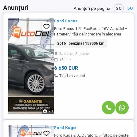
Anunțuri
20
50
Anunțuri pe pagină:
Ford Focus
Ford Focus 1.5L EcoBoost 16V. Autodel –
Partenerul tău de încredere în alegerea
mașinii perfecte Cu peste 300 de
2016 | benzina | 159006 km
autovehicule atent selecționate și mai mult
de 3.000 de clienți mulțumiți, Autodel îți
Suceava, Suceava
oferă o experiență completă de achiziție,
15 iulie
bazată pe transparență, siguranță și
profesionalism. ✔ Autovehicule ...
6 650 EUR
Telefon validat
20
Ford Kuga
Ford Kuga 2.0L Duratorq. ✅ Stoc de peste