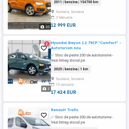
2011 | benzina | 154700 km
2.0TFSI Quattro /// * Culoare : Portocaliu
Metalizat * Km= 154700 > 100% reali &
Suceava, Suceava
verificabili * An fabricatie: 2011 * Data
3 februarie
primei înmatriculări: noiembrie 2011 *
Putere motor: ...
12 999 EUR
20
Hyundai Bayon 1.2 79CP "Comfort" -
2
Autoturism nou
✅ Stoc de peste 200 de autoturisme -
Vezi întreg stocul pe
WWW.AUTODELRULATE.RO /// Hyundai
2025 | benzina | 1 km
Bayon 1.2 79CP "Comfort" /// * Culoare :
Verde Metalizat * Km= 1 > 100% reali &
Suceava, Suceava
verificabili * An fabricatie: 2025 * Putere
15 ianuarie
motor: 79 CP * Combustibil: Benzina *
1
Cutie viteze Manuala * Tractiune: ...
17 424 EUR
Renault Trafic
✅ Stoc de peste 200 de autoturisme -
Vezi întreg stocul pe
WWW.AUTODELRULATE.RO /// Renault