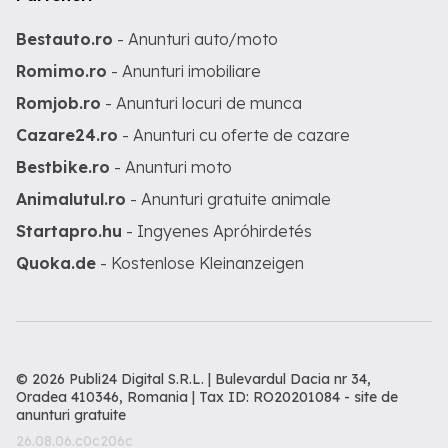
Bestauto.ro
- Anunturi auto/moto
Romimo.ro
- Anunturi imobiliare
Romjob.ro
- Anunturi locuri de munca
Cazare24.ro
- Anunturi cu oferte de cazare
Bestbike.ro
- Anunturi moto
Animalutul.ro
- Anunturi gratuite animale
Startapro.hu
- Ingyenes Apróhirdetés
Quoka.de
- Kostenlose Kleinanzeigen
© 2026 Publi24 Digital S.R.L. | Bulevardul Dacia nr 34,
Oradea 410346, Romania | Tax ID: RO20201084 -
site de
anunturi gratuite
26.08.06.c0c206c