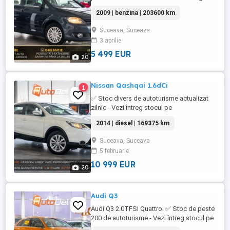
stocul pe WWW.AUTODELRULATE.RO ///
2009 | benzina | 203600 km
Volkswagen Golf Plus /// * Culoare :
Albastru Metalizat * Km= > 100% reali &
Suceava, Suceava
verificabili * An fabricatie: 2009 * Data
3 aprilie
primei înmatriculări: august 2009 * Putere
motor: 122 CP * ...
5 499 EUR
20
Nissan Qashqai 1.6dCi
1
✅ Stoc divers de autoturisme actualizat
zilnic - Vezi întreg stocul pe
www.AutoSV.ro /// Nissan Qashqai 1.6dCi
2014 | diesel | 169375 km
/// * Culoare : Alb Metalizat * Km= 169.375
> 100% reali & verificabili * An fabricatie:
Suceava, Suceava
2014 * Putere motor: 131 CP * Combustibil:
5 februarie
Diesel * Cutie viteze Manuala * Tractiune:
...
10 999 EUR
20
Audi Q3
Audi Q3 2.0TFSI Quattro. ✅ Stoc de peste
200 de autoturisme - Vezi întreg stocul pe
WWW.AUTODELRULATE.RO /// Audi Q3 -