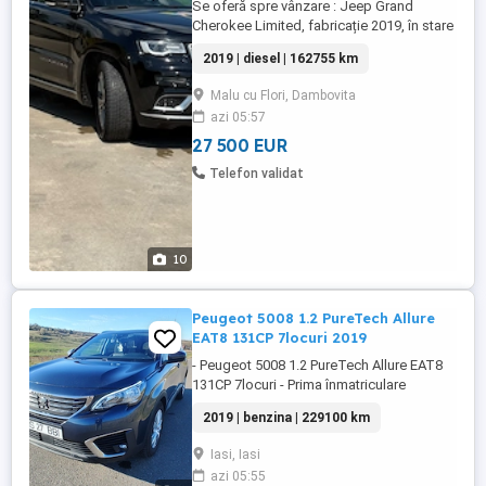
Se oferă spre vânzare : Jeep Grand
Cherokee Limited, fabricație 2019, în stare
foarte bună de funcționare și întreținere.
2019 | diesel | 162755 km
Autoturism premium, ideal atât pentru
utilizarea zilnică, cât și pentru călătorii
Malu cu Flori, Dambovita
lungi, datorită confortului excepțional și
azi 05:57
performanțelor sistemului de tracțiune
integrală. Date ...
27 500 EUR
Telefon validat
10
Peugeot 5008 1.2 PureTech Allure
EAT8 131CP 7locuri 2019
- Peugeot 5008 1.2 PureTech Allure EAT8
131CP 7locuri - Prima înmatriculare
09.2019 EURO 6 - Istoric service - 7 locuri -
2019 | benzina | 229100 km
Transmisie automata 8+1 - Proiectoare
ceata - Închidere centralizata - ABS ESP -
Iasi, Iasi
Mod rulare Sport - Sistem de navigație
azi 05:55
inclusiv harta României - Senzori de