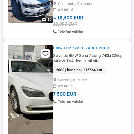
Motorizare: 2.0 TDI (110 kW 150 CP)
Constanta, Constanta
Normă poluare: Euro 6 Dotări Interior și
azi 06:18
Confort Pachet piele "Vienna": Scaune
sport premium, scaun șofer reglabil ...
18,300 EUR
10
18,950 EUR
Telefon validat
Bmw F02 326CP 740LI 2009
Se vinde BMW Seria 7 Long 740Li 326cp
240KW TVA deductibil VIN :
WBAKB41019CY45618 KM : 215.564
2009 | benzina | 215564 km
Mașina este varianta lungă (Long), foarte
spațioasă și extrem de confortabilă, genul
Sector 3, Bucuresti
de mașină în care pasagerii din spate
azi 06:15
chiar stau ca într-o limuzină. Motorul este
3.0 benzină twin-turbo (N54) de ...
7 500 EUR
Telefon validat