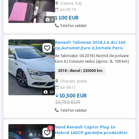
Craiova, Dolj
azi 05:19
1 100 EUR
4
Telefon validat
Renault Talisman 2018,1.6 dci 160
cp,Automat,Euro 6,Initiale Paris
An fabricație: 04.2018 | Normă de poluare:
Euro 6 | Consum redus (aprox. 5L 100 km)
Fără accidente, kilometraj real 220740 km
2018 | diesel | 220000 km
Inmatriculat RO Ideala pentru familie sau
pt.ride sharing Culoare Alb Faruri
Chiscani, Braila
autoadaptive BI - LED cu lumini de zi LED
azi 04:11
+ stopuri spate LED Front Assist Surround
10
View - Parcare ...
10,500 EUR
10,750 EUR
Telefon validat
Vand Renault Captur Plug-In
9
Hybrid 160CP garanție producător