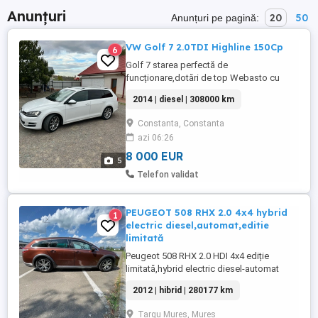
Anunțuri
20
50
Anunțuri pe pagină:
VW Golf 7 2.0TDI Highline 150Cp
6
Golf 7 starea perfectă de
funcționare,dotări de top Webasto cu
telecomandă (încălzire auxiliară)
2014 | diesel | 308000 km
Păstrează banda de circulație Frnare de
urgență Faruri bi-xenon decupează
Constanta, Constanta
mașina din fața,schimbă automat faza
azi 06:26
lungă scurta Distronic,ACC Keyless
go,entry Încălzire scaune față Tapiterie
8 000 EUR
5
mixtă pile și ...
Telefon validat
PEUGEOT 508 RHX 2.0 4x4 hybrid
1
electric diesel,automat,editie
limitată
Peugeot 508 RHX 2.0 HDI 4x4 ediție
limitată,hybrid electric diesel-automat
Import Olanda 2012 E5,o dețin din 2021
2012 | hibrid | 280177 km
fiind masină de famile,singurul proprietar
în țară! Cutie automată,pilot automat
Targu Mures, Mures