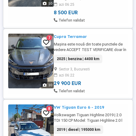
Motor 2.0HDI 163cp+37cp electric start-
10
azi 06:25
stop Keyless entry&keyless go,2chei
Xenon adaptiv faza lungă scurtă Interior ...
8 500 EUR
Telefon validat
Cupra Terramar
7
Mașina este nouă din toate punctele de
vedere ACCEPT TEST VERIFICARE doar în
reprezentantă Cupra!! Proprietar persoană
2025 | benzina | 4400 km
fizică! Cupra Terramar NOU Garanție 2029
An Fabricație 2025 Motorizare 1.5 Mild
Sector 3, Bucuresti
Hibrid 150 CP Culoare: Timanfaya Grey
azi 06:22
Cutie Automată DSG Rulaj 4400 km (in
ușoară creștere) Jante Aliaj ...
29 900 EUR
10
Telefon validat
VW Tiguan Euro 6 - 2019
8
Volkswagen Tiguan Highline 2019 | 2.0
TDI 150 CP Model: Tiguan Highline 2.0 l
TDI SCR An fabricație: 2019 VIN:
2019 | diesel | 195000 km
WVGZZZ5NZKW914005 Culoare: Alb pur