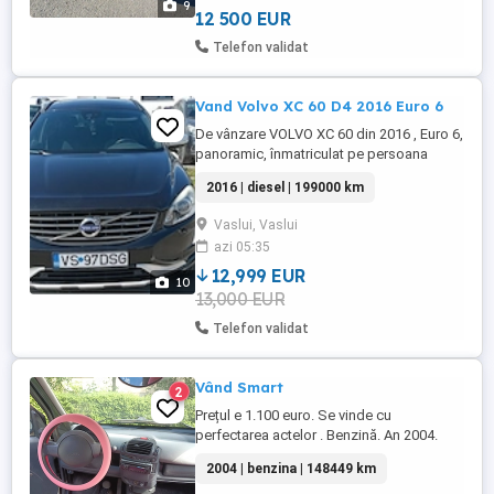
9
parcare fata spate cu ...
12 500 EUR
Telefon validat
Vand Volvo XC 60 D4 2016 Euro 6
De vânzare VOLVO XC 60 din 2016 , Euro 6,
panoramic, înmatriculat pe persoana
fizica .. Unic proprietar in Romania și-n
2016 | diesel | 199000 km
Germania de unde a fost achiziționată .
Masina foarte bine întreținută, cu toate
Vaslui, Vaslui
consumabilele schimbate -distribuție, ulei
azi 05:35
cutie și grupuri, parbriz nou (in service
autorizat și cu ...
12,999 EUR
10
13,000 EUR
Telefon validat
Vând Smart
2
Prețul e 1.100 euro. Se vinde cu
perfectarea actelor . Benzină. An 2004.
Acte valabile.
2004 | benzina | 148449 km