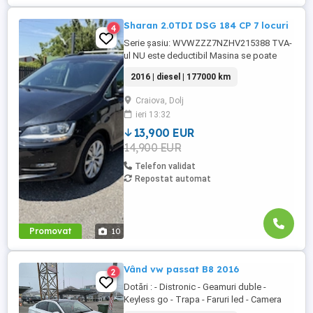
Sharan 2.0TDI DSG 184 CP 7 locuri
4
Serie șasiu: WVWZZZ7NZHV215388 TVA-
ul NU este deductibil Masina se poate
vedea in Craiova Pentru persoane juridice :
2016 | diesel | 177000 km
Posibilitate finantare credit auto ( avans
minim 30%) Pentru persoane fizice :
Craiova, Dolj
Posibilitate finantare ...
ieri 13:32
13,900 EUR
14,900 EUR
Telefon validat
Repostat automat
Promovat
10
Vând vw passat B8 2016
2
Dotări : - Distronic - Geamuri duble -
Keyless go - Trapa - Faruri led - Camera
marsalier - Pachet lumini ambientale