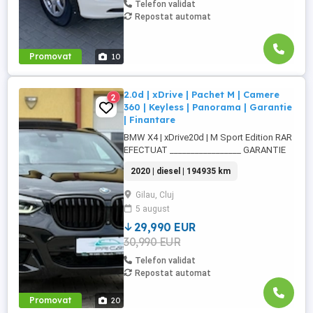
Telefon validat
Repostat automat
Promovat
10
2.0d | xDrive | Pachet M | Camere
2
360 | Keyless | Panorama | Garantie
| Finantare
BMW X4 | xDrive20d | M Sport Edition RAR
EFECTUAT _________________ GARANTIE
12 luni (motor, cutie de viteze, injectoare,
2020 | diesel | 194935 km
turbina, EGR, pompa Adblue, sistem 4x4,
pompa apa, ECU, etc) Livrare gratuită la
Gilau, Cluj
domiciliu (în limita a 100km) Posibilitate
5 august
finanțare persoane fizice și juridice prin
partenerii ...
29,990 EUR
30,990 EUR
Telefon validat
Repostat automat
Promovat
20