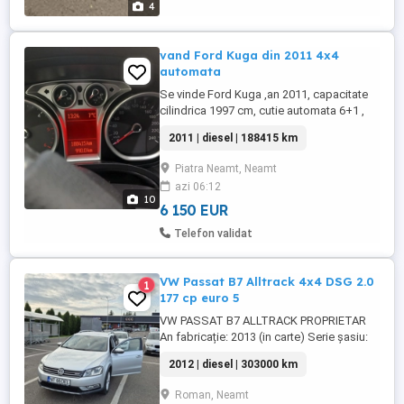
4
vand Ford Kuga din 2011 4x4
automata
Se vinde Ford Kuga ,an 2011, capacitate
cilindrica 1997 cm, cutie automata 6+1 ,
163 cp, tractiune 4 4 , interior piele, scaune
2011 | diesel | 188415 km
fata incalzite si reglabile electric, volan
reglabil, incalzire in parbriz si luneta,
Piatra Neamt, Neamt
camera de bord, navigatie. Ful option. Se
azi 06:12
merita sa fie vazuta. Mai multe detalii la
10
numarul ...
6 150 EUR
Telefon validat
VW Passat B7 Alltrack 4x4 DSG 2.0
1
177 cp euro 5
VW PASSAT B7 ALLTRACK PROPRIETAR
An fabricație: 2013 (in carte) Serie șasiu:
WVWZZZ3CZDE054373 4x4 Motor 2.0
2012 | diesel | 303000 km
Diesel, 177 CP, EURO 5, cod motor: CFGB
Cutie Automata DSG Carlig electric Presuri
Roman, Neamt
vara+iarna Tavita porbagaj Jante din aliaj