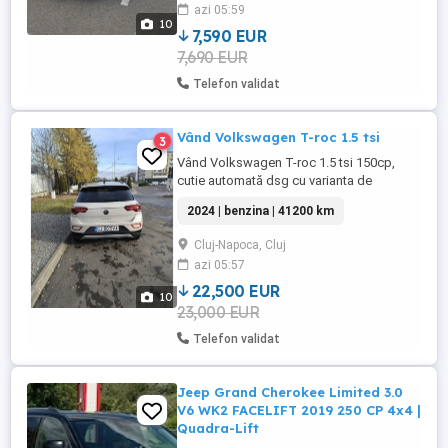
azi 05:59
de vara pe 17" Jante din aliaj de iarna pe
10
16" Roata rezerva din ...
7,590 EUR
7,690 EUR
Telefon validat
Vând Volkswagen T-roc 1.5 tsi
3
Vând Volkswagen T-roc 1.5 tsi 150cp,
cutie automată dsg cu varianta de
echipare Life, unic proprietar, mașina este
2024 | benzina | 41200 km
achiziționată din reprezentanța în 2024
luna mai , mașina se află într-o stare foarte
Cluj-Napoca, Cluj
bună este în garanție și nu are nici o
azi 05:57
problemă, mașina se vinde cu un set de
roți complecte cu cauciucuri ...
22,500 EUR
10
23,000 EUR
Telefon validat
Jeep Grand Cherokee Limited 3.0
V6 WK2 FACELIFT 2019 250 CP 4x4 |
Quadra-Lift