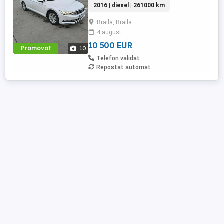
2016 | diesel | 261000 km
interior albastre uși și praguri - Plafon
negru complet - Sistem multimedia full
Braila, Braila
touchscreen - Senzori lumina ploaie
4 august
presiune roți - Senzori parcare față spate -
Pilot automat - Padele ...
10 500 EUR
Promovat
10
Telefon validat
Repostat automat