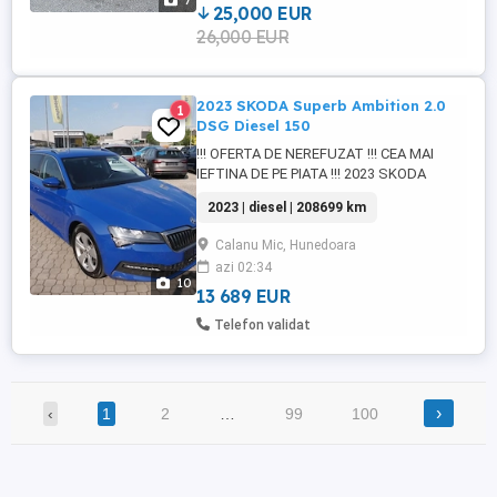
7
de iarna. (momentan pe ...
25,000 EUR
26,000 EUR
2023 SKODA Superb Ambition 2.0
1
DSG Diesel 150
!!! OFERTA DE NEREFUZAT !!! CEA MAI
IEFTINA DE PE PIATA !!! 2023 SKODA
SUPERB AMBITION 2.0 DSG DIESEL 150
2023 | diesel | 208699 km
06 2023 DSG 7+1 110KW 150CP 208.699
km 2 chei In ciuda km putin mai ridicati (in
Calanu Mic, Hunedoara
opinia unora) pentru anul ei de productie
azi 02:34
masina merge ca noua si este in stare
10
foarte buna atat mecanic, tehnic ...
13 689 EUR
Telefon validat
›
‹
1
2
…
99
100