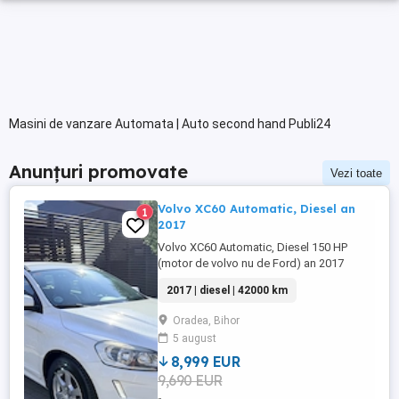
Masini de vanzare Automata | Auto second hand Publi24
Anunțuri promovate
Vezi toate
Volvo XC60 Automatic, Diesel an
1
2017
Volvo XC60 Automatic, Diesel 150 HP
(motor de volvo nu de Ford) an 2017
420000km - inregistrare si service la
2017 | diesel | 42000 km
reprezentanta VOLVO Dublu climatronic
Navigație 3D eu + Ro Lumini de zi Led față
Oradea, Bihor
spate Pilot automat Computer bord Volan
5 august
piele multifuncțional Jante aliaj Geamuri
electrice față ...
8,999 EUR
9,690 EUR