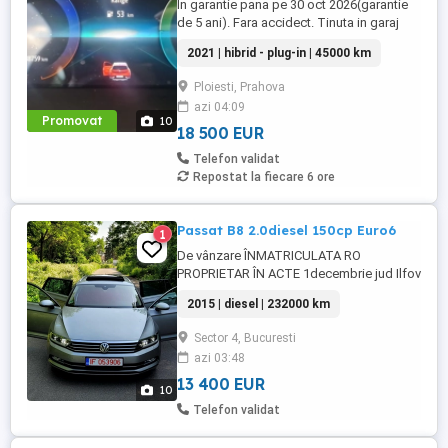
In garantie pana pe 30 oct 2026(garantie
de 5 ani). Fara accidect. Tinuta in garaj
(arata ca noua, nu are zgarieturi). Folosita
2021 | hibrid - plug-in | 45000 km
doar la naveta(30km zilnic). Nu are urme
de uzura, placutele si discurile nu sunt
Ploiesti, Prahova
deloc uzate datarita sistemului de franare
azi 04:09
regenerativa. Masina are foarte multe
Promovat
10
dotari suplimentare ...
18 500 EUR
Telefon validat
Repostat la fiecare 6 ore
Passat B8 2.0diesel 150cp Euro6
1
De vânzare ÎNMATRICULATA RO
PROPRIETAR ÎN ACTE 1decembrie jud Ilfov
motor 2.0diesel 150cp Euro6 cutie viteze
2015 | diesel | 232000 km
Automată Plafon panoramic Trapă
panoramic Km 235.000 Senzori parcare
Sector 4, Bucuresti
față-spate Senzori ploaie Senzori lumini
azi 03:48
faruri Matrix Parktronic Parkassist cârlig
remorcare electric haion ...
13 400 EUR
10
Telefon validat