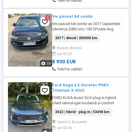
Telefon validat
Vw passat b8 combi
1
Vw passat b8 combi an 2017 capacitate
cilindrica 2000 cmc 150 CP.cutie dsg
padele volan și volan încălzit.incalzire
2017 | diesel | 385000 km
scaune și banchete spate.clima pe trei
zone.distronic accelerează și frânează
Brasov, Brasov
singură.front asist.senzori ploaie și
azi 03:29
cameră schimbare automată fază
lungă.senzori față spate și cameră
8 900 EUR
10
marșarier.navigatie.carlig ...
Telefon validat
Ford Kuga 2.5 Duratec PHEV
Titanium X 2023
FORD KUGA Acest SUV plug-in hybrid
oferă tehnologie modernă și confort
sporit. Vehiculul are un singur proprietar și
2022 | hibrid - plug-in | 53498 km
este în stare impecabilă, cu istoric de
service complet doar la Ford la
Sector 3, Bucuresti
reprezentanta și este deja înmatriculat în
azi 02:56
România. Se include si setul de anvelope