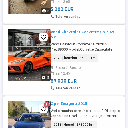
azi 13:05
3 000 EUR
2
Telefon validat
Vand Chevrolet Corvette C8 2020
6.2
Vand Chevrolet Corvette C8 2020 6.2
Pret:89000 Model:Corvette Capacitate
motor:6200 cm3 Putere:500 CP
2020 | benzina | 36000 km
Combustibil:benzina Caroserie:Cabrio
Rulaj:36000km An fabricație:2020
Sector 2, Bucuresti
Stare:utilitizat Cutie de viteze:Automata
azi 12:45
Volan:partea stânga Înmatriculat VIN:
5
1G1Y82D48L5102182
89 000 EUR
Impecabilă,Look:EXOTIC Se vinde ...
Telefon validat
Opel Insignia 2013
3
Vrei o masina care tine cu casa? Ofer spre
vanzare un Opel Insignia 2013,motorizare
2.0 diesel( cel de 130 CP fără
2013 | diesel | 273000 km
probleme).cutie manuala in 6