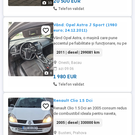
negociabil. Nu accept ...
20 500 EUR
10
Telefon validat
Vând: Opel Astra J Sport (1980
euro; 24.12.2011)
Vând Opel Astra, o mașină care pune
accentul pe fiabilitate și funcționare, nu pe
aspect. Din punct de vedere mecanic,
2011 | diesel | 299081 km
mașina merge foarte bine, pornește fără
probleme, motorul funcționează
Onesti, Bacau
corespunzător, iar mașina este pregătită
azi 09:06
pentru utilizare zilnică fără investiții
6
urgente. La exterior prezintă ...
1 980 EUR
Telefon validat
Renault Clio 1.5 Dci
Renault Clio 1.5 Dci an 2005 consum redus
de combustibil ideala pentru naveta,
funcțională circulă zilnic preț 650 Euro,
2005 | diesel | 330000 km
Busteni, Prahova