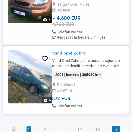
1600 cmc, geamuri electrice , scaune cu
Targu Mures, Mures
incalzire , clima , masina e in stare
azi 08:01
buna,toate actele in regula , proprietar .
4,600 EUR
8
4,700 EUR
Telefon validat
Repostat la fiecare 5 minute
Vand opel Zafira
Vând Opel Zafira,stare buna funcționare,
mai multe detalii la telefon acte valabile
consum mic,i sa spart un geam ,care
2001 | benzina | 305939 km
costa până în 200 lei,se montează foarte
ușor
Românesti, Iasi
azi 07:16
572 EUR
6
Telefon validat
›
‹
1
2
…
12
13