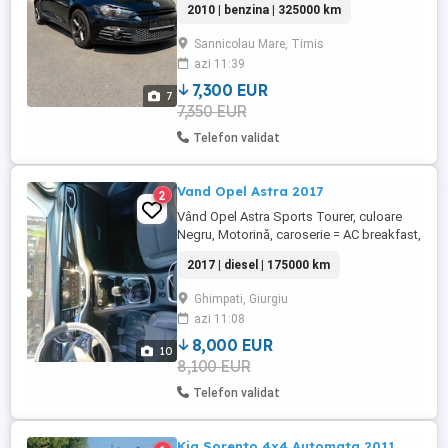
2010 | benzina | 325000 km
Madina personala, întreținută
corespunzător. estetic 9 10 cu uzură pe
Sannicolau Mare, Timis
exterior datorită vârstei. Interiorul arată
azi 11:39
bine. scaunele nu sunt rupte, cel din
stângă prezintă ușoare urme de uzură
7,300 EUR
7
însă ...
7,350 EUR
Telefon validat
Vand Opel Astra 2017
2
Vând Opel Astra Sports Tourer, culoare
Negru, Motorină, caroserie = AC breakfast,
motor 1,6 ,normă poluare E6, ITP valabil
2017 | diesel | 175000 km
11.2027 asigurare și rovinietă valabile
11.2026, nr.identificare
Ghimpati, Giurgiu
W0LBE8EG9H8050616
azi 11:08
8,000 EUR
10
8,100 EUR
Telefon validat
Kia Sorento 4x4 Automata 2011