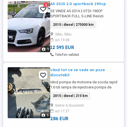
A5 2015 2.0 sportback 190cp
1
SE VINDE A5 2014 2.0TDI 190CP
SPORTBACK FULL S-LINE Revizii
efectuate recent. Roti r18 vara dot 23 noi .
2015 | diesel | 275000 km
3 chei. Totul functional Ruleaza impecabil.
13900neg
Sibiu, Sibiu
azi 19:08
12 595 EUR
9
Telefon validat
vând tot ce se vede an poze
discutabil
vând pompa de motorina de scoda rapid
1.6 tdi rampa de injectoare pompa de
injecție jante de e 46 pe 17 gume bune de
2015 | diesel | 215 km
vara plăcute de logan fise bobina
Sector 4, Bucuresti
azi 17:27
5
286 EUR