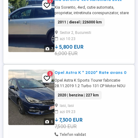
1
Kia Sorento, 4wd, cutie automata,
proprietar, intretinuta corespunzator, stare
foarte buna, atat estetic cat si functional.
2011 | diesel | 226000 km
Fara schimburi sau alte prostii. Dotari: -
cutie automata -trapa panoramica
Sector 2, Bucuresti
automata -scaun sofer reglabil electric -
azi 10:23
scaune fata incalzite -asistenta coborare
panta -buton "LOCK" ...
5,800 EUR
7
6,000 EUR
Opel Astra K * 2020* Rate avans 0
1
Opel Astra K Sports Tourer fabricatie
28.11.2019 1.2 Turbo 131 CP Motor NOU
Rate cu avans 0 Norma poluare EURO 6
2020 | benzina | 227 km
Preț: 7.500 usor negociabil Posibilitate de
achiziție în rate prin TBI Bank, cu dobândă
Iasi, Iasi
începând de la 7,9% avans 0! Motor
azi 09:23
complet NOU, cu doar 18.000 km!
Cumpărătorul ...
7,300 EUR
5
7,500 EUR
Telefon validat