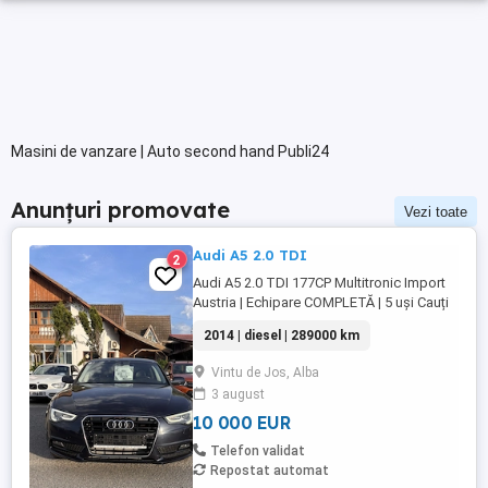
Masini de vanzare | Auto second hand Publi24
Anunțuri promovate
Vezi toate
Audi A5 2.0 TDI
2
Audi A5 2.0 TDI 177CP Multitronic Import
Austria | Echipare COMPLETĂ | 5 uși Cauți
un coupe premium, elegant și economic?
2014 | diesel | 289000 km
Îți prezentăm Audi A5, motorizare diesel
de 2.0 litri (177CP), cutie automată
Vintu de Jos, Alba
Multitronic, cu un consum mixt de doar 4.8
3 august
l 100km! Mașina este import Austria, într-o
stare foarte ...
10 000 EUR
Telefon validat
Repostat automat