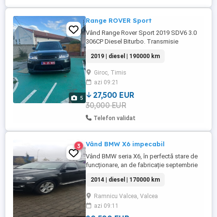
Range ROVER Sport
Vând Range Rover Sport 2019 SDV6 3.0
306CP Diesel Biturbo. Transmisie
Automata 4x4 Suspensie Reglabila
2019 | diesel | 190000 km
PNEUMATICA - 5 Moduri OffRoad 4x4 mic
mare Asistenta la coborarea in panta
Giroc, Timis
Faruri Full matrix Adaptive Asistenta faza
azi 09:21
lunga Lane Keep Assist - asistenta la
depasirea benzii de rulare Lumini ...
27,500 EUR
5
30,000 EUR
Telefon validat
Vând BMW X6 impecabil
3
Vând BMW seria X6, în perfectă stare de
funcționare, an de fabricație septembrie
2014, motorizare 3,0 Diesel, 258 CP,
2014 | diesel | 170000 km
170000 km reali, istoric service in
reprezentanta BMW, toate actele la zi,
Ramnicu Valcea, Valcea
foarte bine întreținut. Ofer mai multe detalii
azi 09:11
la nr de tel din anunț. Prețul este ușor