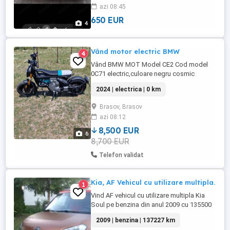
azi 08:45
650 EUR
4
Vând motor electric BMW
4
Vând BMW MOT Model CE2 Cod model
0C71 electric,culoare negru cosmic
,kilometraj 1,an fabricație 2023 ,nr motor
2024 | electrica | 0 km
IA6,,putere cilindrica 11kw,puterea
motorului 15 cp masa max autorizata 312
Brasov, Brasov
kg în modul de conducere Flash , cel mai
azi 08:12
agresiv dintre cele trei, CE 02 pleacă de pe
loc ca din pușcă și accelerează ...
8,500 EUR
6
8,700 EUR
Telefon validat
Kia, AF Vehicul cu utilizare multipla.
1
Vind AF vehicul cu utilizare multipla Kia
Soul pe benzina din anul 2009 cu 135500
Km la bord , dotat cu senzori de parcare ,
2009 | benzina | 137227 km
turela , volan si scaun reglabil, motor Roc