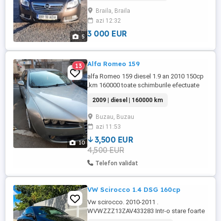
trepte,consum mixt de 5%
Braila, Braila
.Navigatie,bluetooth,computer
azi 12:32
bord,geamuri electrice,oglinzi
electrice,comenzi pe volan,volan asistat
3 000 EUR
5
electrice,lumini automate,lumini ...
Alfa Romeo 159
13
alfa Romeo 159 diesel 1.9 an 2010 150cp
,km 160000 toate schimburile efectuate
mașină bine întreținută
2009 | diesel | 160000 km
Buzau, Buzau
azi 11:53
3,500 EUR
10
4,500 EUR
Telefon validat
VW Scirocco 1.4 DSG 160cp
Vw scirocco. 2010-2011 .
WVWZZZ13ZAV433283 Intr-o stare foarte
buna. tehnic 10 10. mașina circula zilnic.