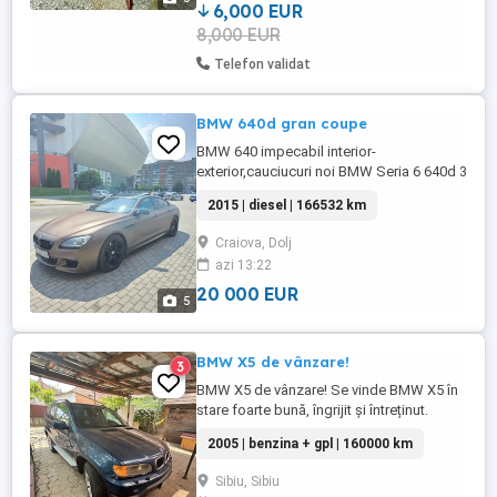
100km urban, 4.8 ...
6,000 EUR
8,000 EUR
Telefon validat
BMW 640d gran coupe
BMW 640 impecabil interior-
exterior,cauciucuri noi BMW Seria 6 640d 3
Butoane Diesel Automat 313 Cai 2015
2015 | diesel | 166532 km
Cameră spate Line Assist Side Assist
Headup Display Soft Close Portbagaj
Craiova, Dolj
Electric Trapă Scaune răcire ventilatie
azi 13:22
Incalzite Fata-Spate Scaune Electrice cu
Memorie Senzori Parcare Fata Spate
20 000 EUR
5
Lumini ...
BMW X5 de vânzare!
3
BMW X5 de vânzare! Se vinde BMW X5 în
stare foarte bună, îngrijit și întreținut.
Mașina merge impecabil și este gata de
2005 | benzina + gpl | 160000 km
drum. Acte în regulă Accept orice
verificare
Sibiu, Sibiu