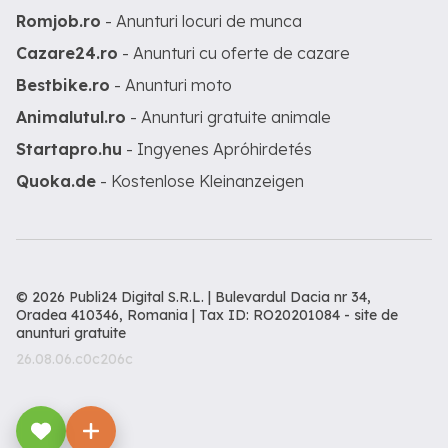
Romjob.ro
- Anunturi locuri de munca
Cazare24.ro
- Anunturi cu oferte de cazare
Bestbike.ro
- Anunturi moto
Animalutul.ro
- Anunturi gratuite animale
Startapro.hu
- Ingyenes Apróhirdetés
Quoka.de
- Kostenlose Kleinanzeigen
© 2026 Publi24 Digital S.R.L. | Bulevardul Dacia nr 34,
Oradea 410346, Romania | Tax ID: RO20201084 -
site de
anunturi gratuite
26.08.06.c0c206c