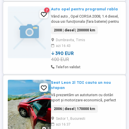
Auto opel pentru programul rabla
7
Vând auto , Opel CORSA 2008, 1.4 diesel,
doua usi funcționala (fara baterie) pentru
piese de schimb, programul rabla 2026, in
2008 | diesel | 200000 km
Dumbrăvița.
Dumbravita, Timis
azi 16:43
390 EUR
400 EUR
Telefon validat
Seat Leon 2l TDI cauta un nou
stapan
Vă prezentăm un autoturism cu dotări
sport și motorizare economică, perfect
pentru traficul urban și pentru drumuri
2006 | diesel | 170000 km
lungi. Detalii Stare Auto: An fabricație:
2006 Fără accidente Motorizare: motorină
Sector 1, Bucuresti
Capacitate cilindrică: 1968 cm , Putere: 149
azi 16:37
CP Kilometraj: 170,000 km Consum: 6 l
5