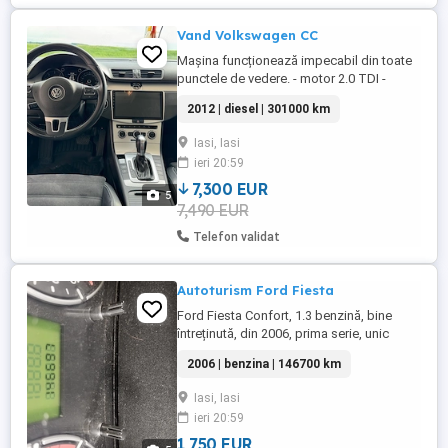
Vand Volkswagen CC
Mașina funcționează impecabil din toate
punctele de vedere. - motor 2.0 TDI -
kilometri: 300.000 - cutie automată ,
2012 | diesel | 301000 km
tractiune fata - norma de poluare Euro 5
Dotari: - interior piele neagra si alcantara -
Iasi, Iasi
lumini ambientale - comenzi pe volan; -
ieri 20:59
cruise control; - camera de bord; -
torpedou refrigerat; - ...
7,300 EUR
5
7,490 EUR
Telefon validat
Autoturism Ford Fiesta
Ford Fiesta Confort, 1.3 benzină, bine
întreținută, din 2006, prima serie, unic
proprietar ( doamnă), 146.700 km. reali,
2006 | benzina | 146700 km
anvelope iarna noi, nu funcționează
bricheta și parbrizul puțin fisurat, recent,
Iasi, Iasi
prețul cerut este de 1750 euro, relații la
ieri 20:59
telefon .Fabricata la Uzinele Koln din
Germania..
1 750 EUR