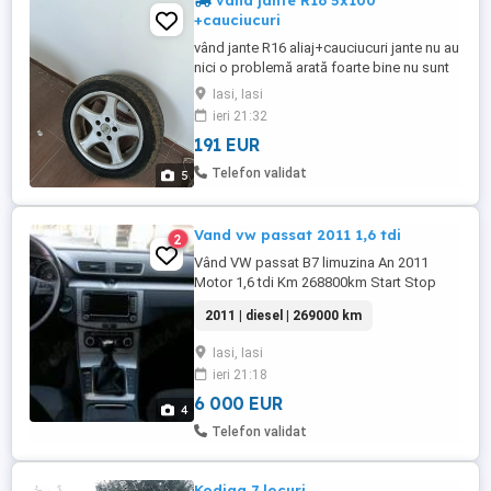
vând jante R16 5x100
+cauciucuri
vând jante R16 aliaj+cauciucuri jante nu au
nici o problemă arată foarte bine nu sunt
sudate ..cauciucuri sunt foarte bune M+s
Iasi, Iasi
205\55/R16 mai multe detalii în privat
ieri 21:32
191 EUR
Telefon validat
5
Vand vw passat 2011 1,6 tdi
2
Vând VW passat B7 limuzina An 2011
Motor 1,6 tdi Km 268800km Start Stop
Senzori parcare față spate Scaun cu
2011 | diesel | 269000 km
reglaj electric șofer pasager Climatronic
pe 2 zone Comenzi pe volan Pilot automat
Iasi, Iasi
Oglinzi încălzite parbriz heliomat Închidere
ieri 21:18
centralizată x2 chei, etc. Preț 6000 euro
Tel. ...
6 000 EUR
4
Telefon validat
Kodiaq 7 locuri