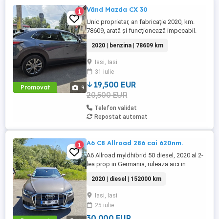
Vând Mazda CX 30
1
Unic proprietar, an fabricație 2020, km.
78609, arată și funcționează impecabil.
Jante și cauciucuri de iarnă bonus. Ușor
2020 | benzina | 78609 km
negociabil. Rog seriozitate!
Iasi, Iasi
31 iulie
19,500 EUR
Promovat
9
20,500 EUR
Telefon validat
Repostat automat
A6 C8 Allroad 286 cai 620nm.
1
A6 Allroad myldhibrid 50 diesel, 2020 al 2-
lea prop in Germania, ruleaza aici in
Stuttgart, full istoric service pachet
2020 | diesel | 152000 km
bussiness. Nu fac schimburi!!! !!! detalii
Iasi, Iasi
25 iulie
30 000 EUR