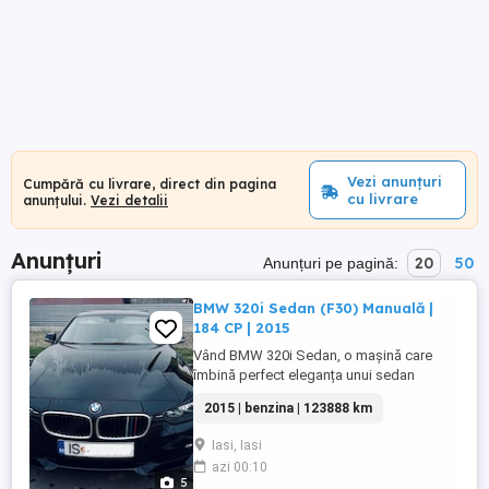
Vezi anunțuri
Cumpără cu livrare, direct din pagina
cu livrare
anunțului.
Vezi detalii
Anunțuri
20
50
Anunțuri pe pagină:
BMW 320i Sedan (F30) Manuală |
184 CP | 2015
Vând BMW 320i Sedan, o mașină care
îmbină perfect eleganța unui sedan
Premium cu dinamica unei transmisii
2015 | benzina | 123888 km
manuale în 6 trepte. Este alegerea ideală
pentru cei care vor să simtă mașina și să
Iasi, Iasi
se bucure de control deplin la volan.
azi 00:10
Detalii Tehnice: An fabricație: 2014
5