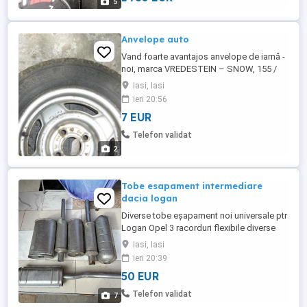
5
Anvelope auto
Vand foarte avantajos anvelope de iarnă -
noi, marca VREDESTEIN – SNOW, 155 /
SR13-78QM8S, TUBELESS – Radial, cu
Iasi, Iasi
genţi de oţel, cu 4 prezoane (2 buc.); preţ
ieri 20:56
90 lei/ buc
7 EUR
Telefon validat
2
Tobe esapament intermediare
dacia logan
Diverse tobe eșapament noi universale ptr
Logan Opel 3 racorduri flexibile diverse
mărimi Țevi +coliere de legătură Dacia
Iasi, Iasi
1300 50 lei buc
ieri 20:39
50 EUR
Telefon validat
7