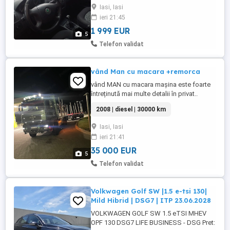
Iasi, Iasi
ieri 21:45
1 999 EUR
5
Telefon validat
vând Man cu macara +remorca
vând MAN cu macara mașina este foarte
întreținută mai multe detalii în privat..
2008 | diesel | 30000 km
Iasi, Iasi
ieri 21:41
35 000 EUR
5
Telefon validat
Volkwagen Golf SW |1.5 e-tsi 130|
Mild Hibrid | DSG7 | ITP 23.06.2028
VOLKWAGEN GOLF SW 1.5 eTSI MHEV
OPF 130 DSG7 LIFE BUSINESS - DSG Pret: