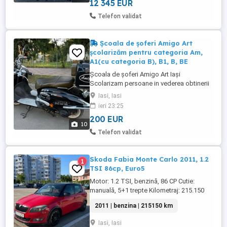
Motorizare: 2.0 Turbo Benzină Putere: ...
12 345 EUR
Telefon validat
Școala de șoferi Amigo Art
școlarizăm pentru categoria Am,
A1(cu categoria B), B1, B, BE
Școala de șoferi Amigo Art Iași
Scolarizam persoane in vederea obtinerii
permisului de conducere categoria Am,
Iasi, Iasi
A1,B1, B si BE cu autoturisme marca
ieri 23:25
Scutere Vespa Tazzari electric pentru B1
200 EUR
Dacia Logan Dacia Sandero Mini Cooper
10
Smart Fortwo cutie automată Toyota Prius
Telefon validat
cutie automată Mercedes Benz cutie ...
Skoda Fabia Monte Carlo 2011, 1.2
1
TSI 86cp, Euro5
Motor: 1.2 TSI, benzină, 86 CP Cutie:
manuală, 5+1 trepte Kilometraj: 215.150
km+ Normă de poluare: Euro 5 Țară de
2011 | benzina | 215150 km
origine: România Proprietar: al doilea
Ediție Specială Monte Carlo: Plafon negru
Iasi, Iasi
Jante aluminiu originale Monte Carlo