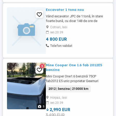
Excavator 1 tona nou
Vând excavator JPC de 1 tonă, în stare
foarte bună, cu doar 148 de ore de
funcționare. Utilaj bine întreținut, ideal
Cotnari, Iasi
pentru lucrări de construcții, amenajări și
ieri 20:39
săpături în spații restrânse. Gata de lucru.
4 800 EUR
Utilajul este gresat, ulei si filtru schimbate.
Se poate viziona si proba fara probleme.
Telefon validat
Nu fac ...
Mine Cooper One 1.6 fab 2012E5
3
benzina
Mini Cooper One1.6 benzină 75CP
fab2012 E5 unic proprietar Geamuri
electrice Oglinzi electrice Bord computer
2012 | benzina | 210000 km
ABS ESP centralizat 2 chei trapa electrică
panoramic 3 poziții Halogene bară Auto
Horpaz, Iasi
Star Stop 210000km reali Unic proprietar
ieri 20:39
înmatriculat în RO de 2 luni Proprietar în
5
acte fiscal imediat Funcționare ...
2,990 EUR
3,490 EUR