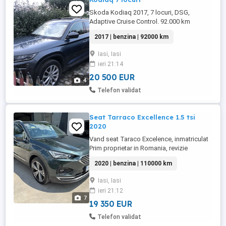
Skoda Kodiaq 2017, 7 locuri, DSG,
Adaptive Cruise Control. 92.000 km
originali, fara accident. Adusa personal
2017 | benzina | 92000 km
din Germania in 2020, cumparata la 30 mii
km. Mici urme de grindina. Tel
Iasi, Iasi
ieri 21:14
20 500 EUR
4
Telefon validat
Seat Tarraco Excellence 1.5 tsi
2020
Vand seat Taraco Excelence, inmatriculat
Prim proprietar in Romania, revizie
completa facuta recent impozit 150 lei
2020 | benzina | 110000 km
euro 6 Ofer serie, accept orice test, am
foarte mare grija de masina, vopsea
Iasi, Iasi
originala, fara nici un accident Revizie
ieri 21:12
completa: ulei+ toate filtrele+placute frana
7
22.05.2026 km 111000 accept ...
19 350 EUR
Telefon validat