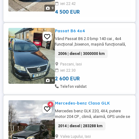
ieri 22:42
Praguri Monte Carlo Roată de rezervă
9
Dotări & confort: Geamuri electrice ...
4 500 EUR
Passat B6 4x4
Vând Passat B6 2.0 bmp 140 cai , 4x4
funcțional ,bixenon, mașină funcțională,
300.000km în creștere. relații pe
2006 | diesel | 3000000 km
WhatsApp .
Pascani, Iasi
ieri 22:30
2 600 EUR
9
Telefon validat
Mercedes-benz Clasa GLK
4
Mercedes benz GLK 220, 4X4, putere
motor 204 CP , climă, alarmă, GPS unde se
afla mașina și istoricul ei parcurs, montat
2014 | diesel | 283288 km
pe el de la reprezentanți Mercedes Benz,
ISO Fix, nu s-a fumat niciodată în ea, stare
Valea Lupului, Iasi
foarte bună, plus set de genți originale cu