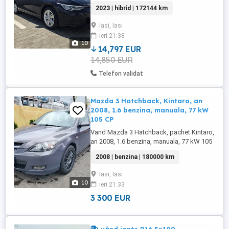
14 797 EURO TVA inclus si deductibil
2023 | hibrid | 172144 km
Istoric service Volkswagen Garantie pana
la 3 ani Autoturism verificat tehnic KM
Iasi, Iasi
garantati contractual Un singur proprietar
ieri 21:38
Dotari: 2 interfete USB-C in fata si 2 prize
10
incarcare ...
14,797 EUR
14,850 EUR
Telefon validat
Mazda 3 Hatchback, Kintaro, an
2008, 1.6 benzina, manuala, 77 kW
105 CP
Vand Mazda 3 Hatchback, pachet Kintaro,
an 2008, 1.6 benzina, manuala, 77 kW 105
CP. Masina personala, cu peste 180.000
2008 | benzina | 180000 km
km reali, in crestere. Masina de nefumator,
bine intretinuta si se afla in stare buna de
Iasi, Iasi
functionare. Nu a avut probleme majore in
10
ieri 21:33
trecut, doar mentenanta normala. Consum
real: Oras: ...
3 300 EUR