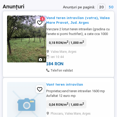
Anunțuri
20
50
Anunțuri pe pagină:
Vand teren intravilan (vatra), Valea
3
Mare Pravat, Jud. Arges
Vanzare 2 loturi teren intravilan (gradina cu
fanete si pomi fructiferi), a cate cca 1000
mp fiecare. Loturile fac parte dintr-o
2
2
0,18 RON/m
| 1,000 m
proprietate mai mare (imobil, curte si
gradini), cu un singur cadastru. Loturile au
Valea Mare, Arges
deschidere de cca 17 ml, stradal.
ieri 10:44
Urmeaza sa se efectueze desprinderi de
3
proprietate. Utilitati ...
184 RON
Telefon validat
Vant teren intravilan
Proprietar,vand teren intravilan 1600 mp
Asfaltat 12 euro mp
2
2
0,04 RON/m
| 1,600 m
Ploscaru, Valea Mare, Arges