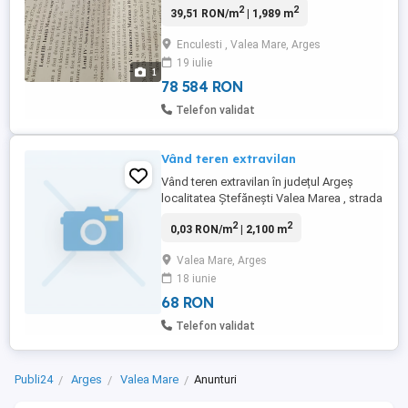
2
2
39,51 RON/m
| 1,989 m
Enculesti , Valea Mare, Arges
19 iulie
1
78 584 RON
Telefon validat
Vând teren extravilan
Vând teren extravilan în județul Argeș
localitatea Ștefănești Valea Marea , strada
Valea Turcului spre izvorul tămăduirii, in
2
2
0,03 RON/m
| 2,100 m
punctul buca. Suprafața de 2100 mp. 13
euro mp. Acte: cadastru , intabulare, unic
Valea Mare, Arges
proprietar. Pentru mai multe detalii va rog
18 iunie
să sunați la nr de telefon .
68 RON
Telefon validat
Publi24
Arges
Valea Mare
Anunturi