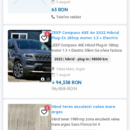
5 august
63 RON
Telefon validat
JEEP Compass 4XE An 2022 Hibrid
1
Plug-In 180cp motor 1.3 + Electric
JEEP Compass 4XE Hibrid Plug-In 180cp
motor 1.3 + Electric 55km Se ofera factura
cu TVA deductibil Pretul afisat este cu
2022 | hibrid - plug-in | 98000 km
TVA inclus +++Firma specializata in
domeniul comertului auto second-hand.
Valea Mare, Arges
+++Echipa cu peste 10 ani experienta in
1 august
domeniu. +++Posibilitate import auto la
10
comanda, comision fix. Nu ...
94,338 RON
96,488 RON
Vând teren enculesti valea mare
2
arges
Vând teren 1989 mp zona enculesti valea
mare arges Savu Florica lot 4