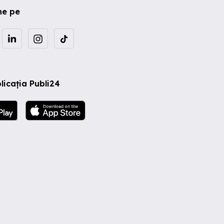
ne pe
licația Publi24