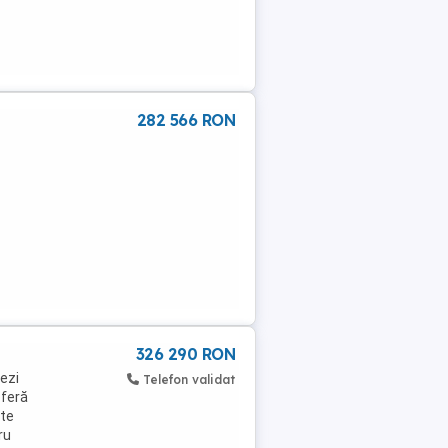
282 566 RON
326 290 RON
sezi
Telefon validat
oferă
ute
ru