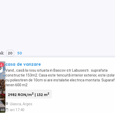
nă:
20
50
casa de vanzare
11
Vand , casă la rosu situata in Bascov str Labusesti . suprafata
constructie 153m2. Casa este tencuită interior exterior, este izola
cu poliestiren de 10cm si are instalatie electrica montata. Supara
teren 600 m2
2
2
2982 RON/m
| 132 m
Uiasca, Arges
ieri 17:40
10