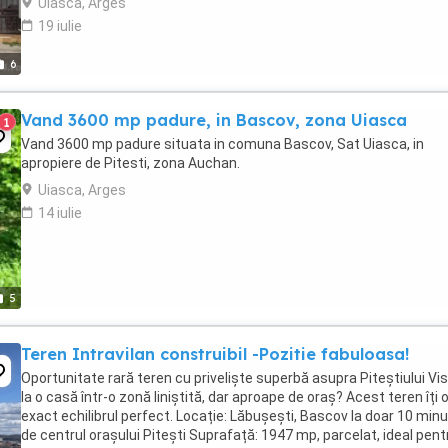
Uiasca, Arges
19 iulie
6
Vand 3600 mp padure, in Bascov, zona Uiasca
1
Vand 3600 mp padure situata in comuna Bascov, Sat Uiasca, in
apropiere de Pitesti, zona Auchan.
Uiasca, Arges
14 iulie
5
Teren Intravilan construibil -Pozitie fabuloasa!
Oportunitate rară teren cu priveliște superbă asupra Piteștiului Vi
la o casă într-o zonă liniștită, dar aproape de oraș? Acest teren îți 
exact echilibrul perfect. Locație: Lăbușești, Bascov la doar 10 min
de centrul orașului Pitești Suprafață: 1947 mp, parcelat, ideal pent