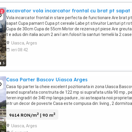
excavator vola incarcator frontal cu brat pt sapat
2
Vola incarcator frontal in stare perfecta de functionare Are brat pt
sapat Cupa pamant Cupa pt cereale Labe pt stivuitor Lanturi pt rot
Cupa de 30cm Cupa de 55cm Motor de rezerva pt piese Are greuta
t e adus din italia acum 2 ani l am.folosit la santuri temelii la 2 case
vanzare Cine este interesat ...
Uiasca, Arges
ieri 08:42
5
Casa Parter Bascov Uiasca Arges
Casa tip parter la cheie excelent pozitionata in zona Uiasca Bascov
avand suprafata construita de 122 mp si suprafata utila 90 mp , p
teren ingradit de 340 mp langa padure , isi asteapata noii proprietar
intr un decor de poveste Casa este compusa din: living , 2 dormitoa
bucatarie , 2 bai ...
2
2
9614 RON/m
| 90 m
Uiasca, Arges