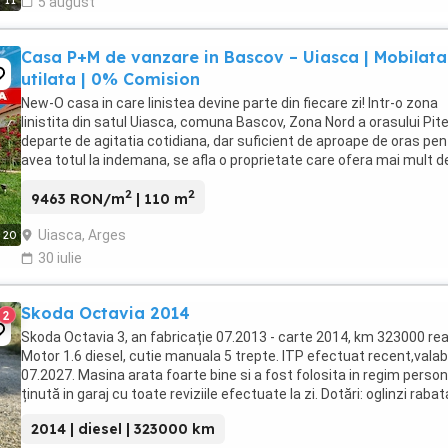
11
5 august
Casa P+M de vanzare in Bascov – Uiasca | Mobilata 
utilata | 0% Comision
New-O casa in care linistea devine parte din fiecare zi! Intr-o zona
linistita din satul Uiasca, comuna Bascov, Zona Nord a orasului Pite
departe de agitatia cotidiana, dar suficient de aproape de oras pen
avea totul la indemana, se afla o proprietate care ofera mai mult 
spatiu de locuit. ...
2
2
9463 RON/m
| 110 m
Uiasca, Arges
20
30 iulie
Skoda Octavia 2014
2
Skoda Octavia 3, an fabricație 07.2013 - carte 2014, km 323000 real
Motor 1.6 diesel, cutie manuala 5 trepte. ITP efectuat recent,valabi
07.2027. Masina arata foarte bine si a fost folosita in regim person
ținută in garaj cu toate reviziile efectuate la zi. Dotări: oglinzi rabat
antiorbire ...
2014 | diesel | 323000 km