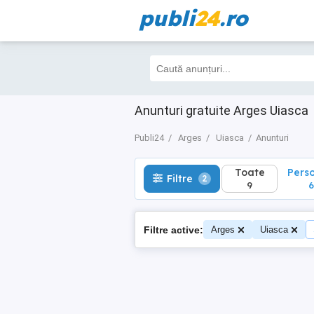
publi
24
.ro
Toate
Perso
Filtre
2
9
6
Anunturi gratuite Arges Uiasca
Publi24
Arges
Uiasca
Anunturi
Toate
Pers
Filtre
2
9
6
Filtre active:
Arges
Uiasca