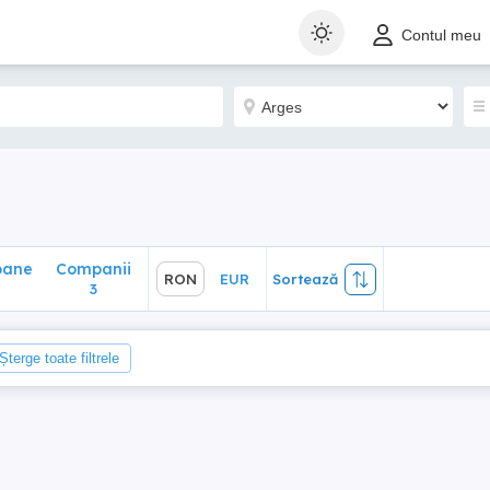
ane
Companii
RON
EUR
Sortează
Contul meu
3
oane
Companii
RON
EUR
Sortează
3
Șterge toate filtrele