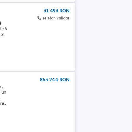
31 493 RON
Telefon validat
i
te 6
 pt
865 244 RON
 ,
e un
i
re ,