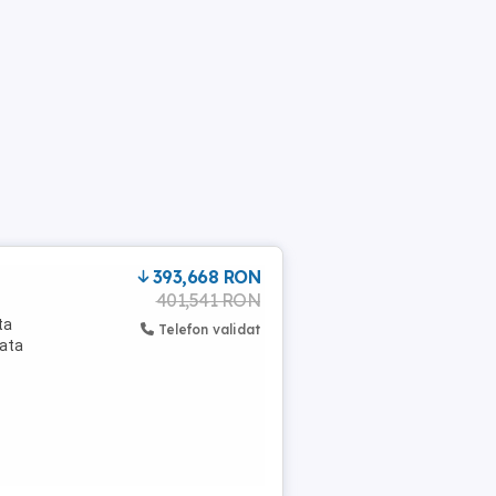
393,668 RON
401,541 RON
ta
Telefon validat
fata