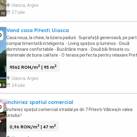
Uiasca, Arges
27 iulie
10
Vand casa Pitesti Uiasca
Casa noua, la cheie, la liziera padurii . Suprafață generoasă, pe part
compartimentată inteligenta. - Living spațios și luminos - Două
dormitoare confortabile - Bucătărie mare - Două băi finisate cu
materiale de buna calitate - O terasa perfecta pentru relaxare Pret
este de 139.000 euro + TVA. Pentru ...
2
2
9562 RON/m
| 95 m
Uiasca, Arges
5
24 iulie
inchiriez spatiul comercial
închiriez spațiul comercial stradal pe dn 7 Pitesti-Vâlcea,în valea
ursului !
2
2
0,96 RON/m
| 47 m