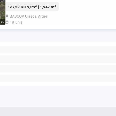
construcția ...
2
2
167,59 RON/m
| 1,947 m
BASCOV, Uiasca, Arges
10
18 iunie