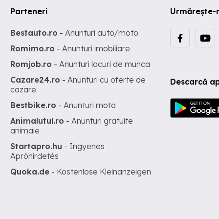
Parteneri
Urmărește-
Bestauto.ro
- Anunturi auto/moto
Romimo.ro
- Anunturi imobiliare
Romjob.ro
- Anunturi locuri de munca
Cazare24.ro
- Anunturi cu oferte de
Descarcă ap
cazare
Bestbike.ro
- Anunturi moto
Animalutul.ro
- Anunturi gratuite
animale
Startapro.hu
- Ingyenes
Apróhirdetés
Quoka.de
- Kostenlose Kleinanzeigen