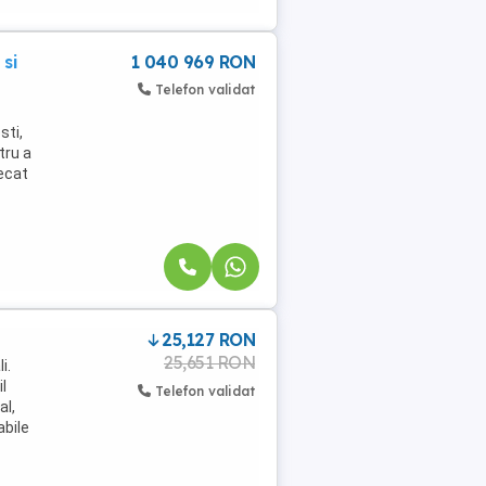
si
1 040 969 RON
Telefon validat
sti,
tru a
decat
25,127 RON
25,651 RON
i.
l
Telefon validat
al,
abile