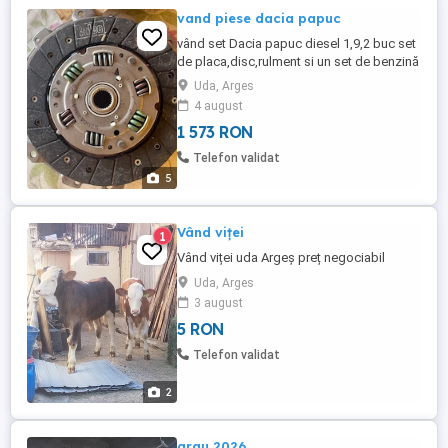
vand piese dacia papuc
vând set Dacia papuc diesel 1,9,2 buc set
de placa,disc,rulment si un set de benzină
1,6 .300 lei buc
Uda, Arges
4 august
1 573 RON
Telefon validat
5
Vând viței
1
Vând viței uda Argeș preț negociabil
Uda, Arges
3 august
5 RON
Telefon validat
2
grau 2026