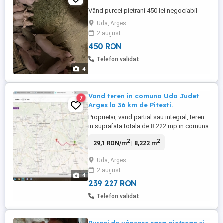
Vând purcei pietrani 450 lei negociabil
Uda, Arges
2 august
450 RON
Telefon validat
4
Vand teren in comuna Uda Judet
7
Arges la 36 km de Pitesti.
Proprietar, vand partial sau integral, teren
in suprafata totala de 8.222 mp in comuna
Uda judetul Arges, lotizat astfel : - lot
2
2
29,1 RON/m
| 8,222 m
2122mp in zona rezidentiala intre case, cu
uitilitati, stradal, imprejmuit integral cu
Uda, Arges
gard, cu o deschidere de 24 metri si iesire
2 august
directa la padure (valcea cu izvor
4
natural).Pe ...
239 227 RON
Telefon validat
Purcei de vânzare rasa pietrean și