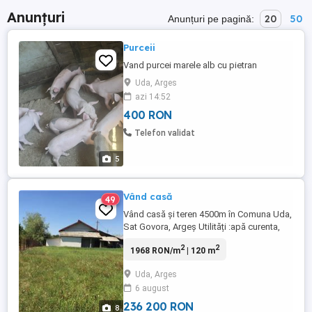
Anunțuri
20
50
Anunțuri pe pagină:
Purceii
Vand purcei marele alb cu pietran
Uda, Arges
azi 14:52
400 RON
Telefon validat
5
Vând casă
49
Vând casă și teren 4500m în Comuna Uda,
Sat Govora, Argeș Utilități :apă curenta,
drum asfaltat, curent 380 Se accepta
2
2
1968 RON/m
| 120 m
varianta de schimb cu apartament Telefon
Uda, Arges
6 august
236 200 RON
8