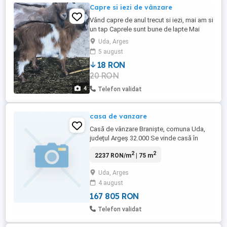
Capre si iezi de vânzare
Vând capre de anul trecut si iezi, mai am si
un tap Caprele sunt bune de lapte Mai
multe detalii la telefon: Iezii sunt la 20 lei
Uda, Arges
kg în viu , negociabil în funcție de cantitate
5 august
18 RON
20 RON
4
Telefon validat
casa de vanzare
Casă de vânzare Braniște, comuna Uda,
județul Argeș 32.000 Se vinde casă în
satul Braniște, comuna Uda, județul Argeș,
2
2
2237 RON/m
| 75 m
situată într-o zonă liniștită, ideală pentru
locuință permanentă sau casă de vacanță.
Uda, Arges
Detalii proprietate: * Suprafață casă: 75
4 august
mp * Teren: 3.900 mp * 2 dormitoare *
Bucătărie * ...
167 805 RON
Telefon validat