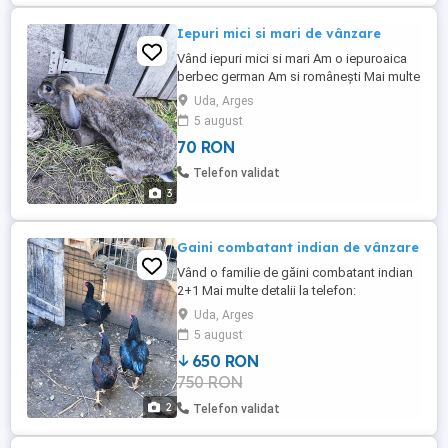
Iepuri mici si mari de vânzare
Vând iepuri mici si mari Am o iepuroaica
berbec german Am si românești Mai multe
detalii la telefon: Preturile sunt în funcție
Uda, Arges
de mărime
5 august
70 RON
Telefon validat
3
Gaini combatant indian de vânzare
Vând o familie de găini combatant indian
2+1 Mai multe detalii la telefon:
Uda, Arges
5 august
650 RON
750 RON
2
Telefon validat