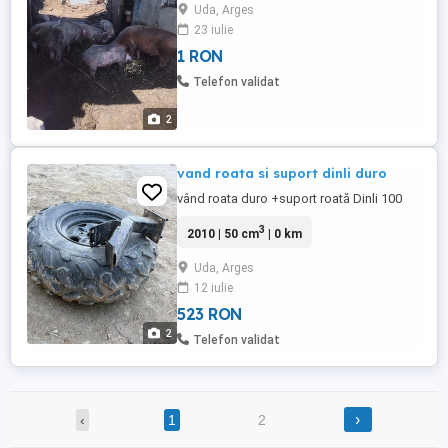
Uda, Arges
23 iulie
1 RON
Telefon validat
2
vand roata si suport dinli duro
vând roata duro +suport roată Dinli 100
3
2010 | 50 cm
| 0 km
Uda, Arges
12 iulie
523 RON
2
Telefon validat
›
‹
1
2