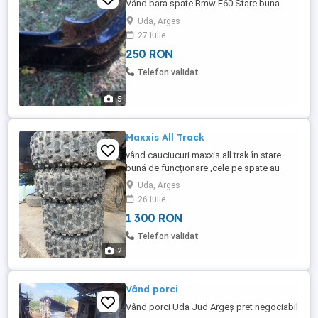
Vând bara spate Bmw E60 Stare buna
Uda, Arges
27 iulie
250 RON
Telefon validat
5
Maxxis All Track
vând cauciucuri maxxis all trak în stare
bună de funcționare ,cele pe spate au
câte un petec vulcanizare la cald 1300
Uda, Arges
26 iulie
1 300 RON
Telefon validat
2
Vând porci
Vând porci Uda Jud Argeș pret negociabil