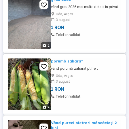
vând grau 2026 mai multe detalii in privat
Uda, Arges
3 august
1 RON
Telefon validat
1
porumb zaharat
vând porumb zaharat pt fiert
Uda, Arges
3 august
1 RON
Telefon validat
2
Vând purcei pietrari mâncăcioși 2
luni