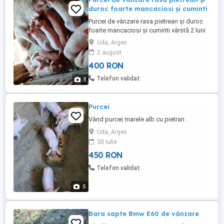
duroc foarte mancaciosi și cuminti
Purcei de vânzare rasa pietrean și duroc
foarte mancaciosi și cuminti vârstă 2 luni
Uda, Arges
2 august
400 RON
Telefon validat
3
Purcei
Vând purcei marele alb cu pietran .
Uda, Arges
30 iulie
450 RON
Telefon validat
5
Bara sapte Bmw E60 de vânzare