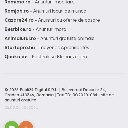
Romimo.ro
- Anunturi imobiliare
Romjob.ro
- Anunturi locuri de munca
Cazare24.ro
- Anunturi cu oferte de cazare
Bestbike.ro
- Anunturi moto
Animalutul.ro
- Anunturi gratuite animale
Startapro.hu
- Ingyenes Apróhirdetés
Quoka.de
- Kostenlose Kleinanzeigen
© 2026 Publi24 Digital S.R.L. | Bulevardul Dacia nr 34,
Oradea 410346, Romania | Tax ID: RO20201084 -
site de
anunturi gratuite
26.08.06.c0c206c