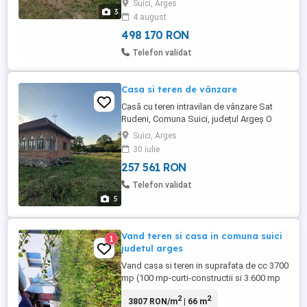
Suici, Arges
BCA, construită în 2008; Suprafață
3
4 august
construită: aproximativ 90 mp la parter;
Mansardă locuibilă; ...
498 170 RON
Telefon validat
Casa si teren de vânzare
Casă cu teren intravilan de vânzare Sat
Rudeni, Comuna Suici, județul Argeș O
oportunitate excelentă pentru cei care își
Suici, Arges
doresc o proprietate într-o zonă liniștită,
30 iulie
cu acces rapid la viitoarea Autostradă A1
257 561 RON
Pitești Sibiu. Detalii proprietate: Locație:
Sat Rudeni, Comuna Suici, județul Argeș
Telefon validat
Suprafață ...
5
Vand teren si casa in comuna suici
1
judetul arges
Vand casa si teren in suprafata de cc 3700
mp (100 mp-curti-constructii si 3.600 mp
fanete) in intravilanul și extravilanul
2
2
3807 RON/m
| 66 m
comunei Suici judetul Arges. cartea