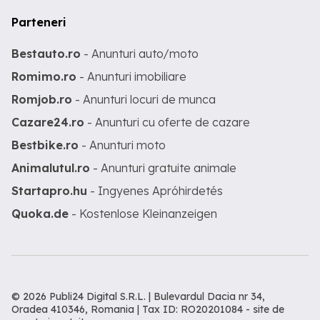
Parteneri
Bestauto.ro
- Anunturi auto/moto
Romimo.ro
- Anunturi imobiliare
Romjob.ro
- Anunturi locuri de munca
Cazare24.ro
- Anunturi cu oferte de cazare
Bestbike.ro
- Anunturi moto
Animalutul.ro
- Anunturi gratuite animale
Startapro.hu
- Ingyenes Apróhirdetés
Quoka.de
- Kostenlose Kleinanzeigen
© 2026 Publi24 Digital S.R.L. | Bulevardul Dacia nr 34,
Oradea 410346, Romania | Tax ID: RO20201084 -
site de