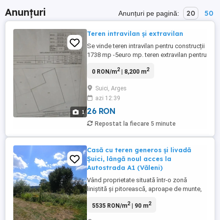
Anunțuri
20
50
Anunțuri pe pagină:
Teren intravilan și extravilan
Se vinde teren intravilan pentru construcții
1738 mp -5euro mp. teren extravilan pentru
grădină 6542mp-3 euro mp Loc. Suici,
2
2
0 RON/m
| 8,200 m
Jud. Argeș ,,Punct Letiția
Suici, Arges
azi 12:39
26 RON
1
Repostat la fiecare 5 minute
Casă cu teren generos și livadă
Șuici, lângă noul acces la
Autostrada A1 (Văleni)
Vând proprietate situată într-o zonă
liniștită și pitorească, aproape de munte,
ideală pentru locuință permanentă, casă
2
2
5535 RON/m
| 90 m
de vacanță sau investiție turistică.
Proprietatea este compusă din: Casă din