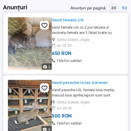
Anunțuri
20
50
Anunțuri pe pagină:
Vand femela UG
vand femela UG cu 2 pui tatuata si
vacinata,femela are 3 fatari toate cu
succes,provine din parinti arbitrati cu
Schitu Golesti, Arges
certificat de origine,puii sunt femele
azi 20:20
amnadoua, mai multe detalii la telefon
650 RON
Telefon validat
2
Vand pereche Urias German
Vand pereche UG, femela luna martie,
mascul luna aprilie,iepurii sunt sunt
vaccinati si tatuati conform varstei,ei
Schitu Golesti, Arges
provin din linii foarte bune "Dobrescu
azi 20:20
Marius" nu trimit in tara mai multe detalii la
500 RON
telefon sau mesaj
Telefon validat
4