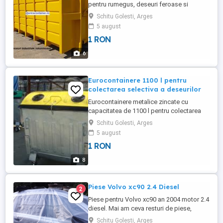
pentru rumegus, deseuri feroase si
neferoase Acestea sunt fabricate din otel
Schitu Golesti, Arges
de inalta calitate, cu grosimea tablei
5 august
cuprinsa intre 3 si 5 mm. Peretii sunt intariti
1 RON
cu profile din profil U ambutisat 80x50x3
6
Eurocontainere 1100 l pentru
colectarea selectiva a deseurilor
Eurocontainere metalice zincate cu
capacitatea de 1100 l pentru colectarea
selectiva a desurilor. Acestea sunt
Schitu Golesti, Arges
construite in 3 variante: - cu fanta pentru
5 august
colecatrea cartoanleor/hartiei cu capac
1 RON
albastru - cu 2 orificii pentru colectarea
desurilor din sticla - cu capac verde - cu 2
8
orificii cu capac ...
Piese Volvo xc90 2.4 Diesel
2
Piese pentru Volvo xc90 an 2004 motor 2.4
diesel. Mai am ceva resturi de piese,
depinde ce va intereseaza. ( motor / cutie
Schitu Golesti, Arges