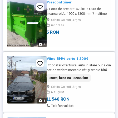
Prescontainer
? Forta de presare: 420kN ? Gura de
incarcare l/L: 1900 x 1300 mm ? Inaltime
de incarcare : 1330mm ? Complet etans la
Schitu Golesti, Arges
usa din spate ? Indicator de 80-100% plin
ieri 13:49
Capacitate/ora: 120 m3 / h ? Durata
5 RON
ciclului : 43 sec. ? Dimensiuni: L 7000mm, l
2500mm, H 2800mm ? Greutate aprox.:
5100kg ? Motor: 5,5 ...
7
Vând BMW seria 1 2009
Proprietar ofer fiscal auto în stare bună din
pct de vedere mecanic cât și tehnic fără
rugină pentru mai multe detalii ne auzim la
2009 | benzina | 22000 km
telefon
Schitu Golesti, Arges
6 august
11 548 RON
5
Telefon validat