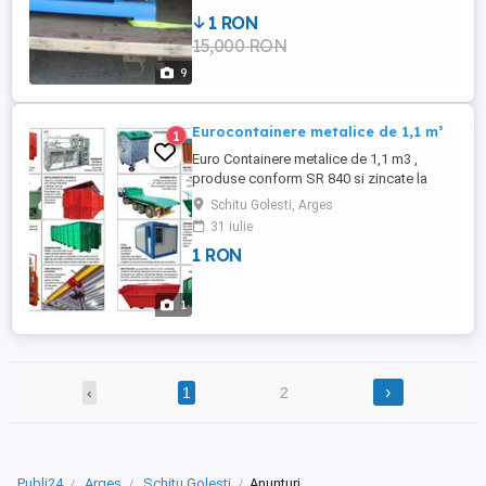
1 RON
15,000 RON
9
Eurocontainere metalice de 1,1 m³
1
Euro Containere metalice de 1,1 m3 ,
produse conform SR 840 si zincate la
cald conform SR EN ISO 1461-2001
Schitu Golesti, Arges
disponibil din
31 iulie
stoc.0248529120.0731828247.
1 RON
1
›
‹
1
2
Publi24
Arges
Schitu Golesti
Anunturi