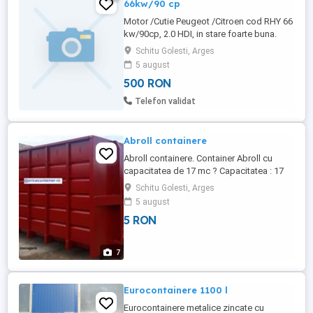
66kw/90 cp
Motor /Cutie Peugeot /Citroen cod RHY 66
kw/90cp, 2.0 HDI, in stare foarte buna.
Motor demontat de pe peugeot 306. Mai
Schitu Golesti, Arges
am si alte piese pentru acest model de
5 august
masina.
500 RON
Telefon validat
Abroll containere
Abroll containere. Container Abroll cu
capacitatea de 17 mc ? Capacitatea : 17
mc ? Lungimea exterioara : 6260 mm ?
Schitu Golesti, Arges
Latimea exterioara : 2400 mm ? Inaltimea
5 august
exterioara : 14800 mm ? Inaltimea
5 RON
carligului : 1570 mm ? Peretii laterali din
tabla cu grosimea ...
7
Eurocontainere 1100 l
Eurocontainere metalice zincate cu