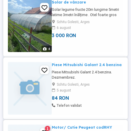
Solar de vânzare
Solar legume fructe 20m lungime 5metri
latime 3metri înălțime . Otel foarte gros
Schitu Golesti, Arges
6 august
3 000 RON
4
Piese Mitsubishi Galant 2.4 benzina
Piese Mitsubishi Galant 2.4 benzina.
Dezmembrez.
Usi/interior/caroserie/electrica/etc..
Schitu Golesti, Arges
5 august
84 RON
Telefon validat
Motor/ Cutie Peugeot codRHY
1