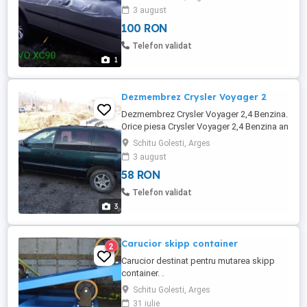
nu mai este)
3 august
100 RON
Telefon validat
1
Dezmembrez Crysler Voyager 2
Dezmembrez Crysler Voyager 2,4 Benzina.
Orice piesa Crysler Voyager 2,4 Benzina an
1998.
Schitu Golesti, Arges
3 august
58 RON
Telefon validat
3
Carucior skipp container
2
Carucior destinat pentru mutarea skipp
container. .
Schitu Golesti, Arges
31 iulie