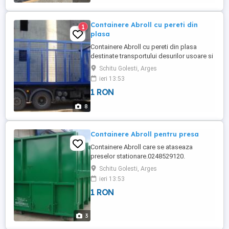
Containere Abroll cu pereti din
1
plasa
Containere Abroll cu pereti din plasa
destinate transportului desurilor usoare si
voluminoase
Schitu Golesti, Arges
ieri 13:53
1 RON
8
Containere Abroll pentru presa
Containere Abroll care se ataseaza
preselor stationare.0248529120.
0731828247.
Schitu Golesti, Arges
ieri 13:53
1 RON
3