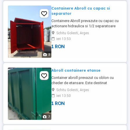
Containere Abroll cu capac si
separator
Containere Abroll prevazute cu capac cu
actionare hidraulica si 1/2 separatoare
pentru transportul a 2/3 tipuri de deseuri
Schitu Golesti, Arges
ieri 13:53
1 RON
3
Abroll containere etanse
Container abroll prevazut cu oblon cu
cheder de etansare. Este destinat
transportului de deseuri lichide si
Schitu Golesti, Arges
animaliere. 024852912.
ieri 13:50
1 RON
7