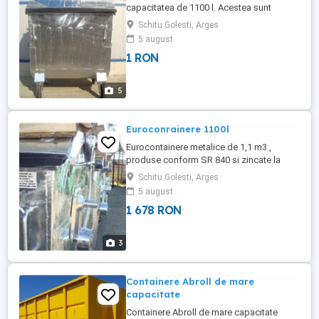
capacitatea de 1100 l. Acestea sunt
prevazute cu 4 roti din care 2 cu frana si 2
Schitu Golesti, Arges
fara frana. Capacul este semirotund
5 august
prevazut cu cheder pentru impiedicarea
1 RON
raspandirii mirosurilor. .
5
Euroconrainere 1100l
Eurocontainere metalice de 1,1 m3 ,
produse conform SR 840 si zincate la
cald conform SR EN ISO 1461-2001
Schitu Golesti, Arges
disponibil din stoc. .
5 august
1 678 RON
3
Containere Abroll de mare
capacitate
Containere Abroll de mare capacitate