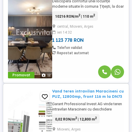
Descoperă confortul unei locuințe
moderne situate în comuna Țițești, la doar
4 km de Mioveni, într-o zonă liniștită și cu
2
2
10216 RON/m
| 110 m
peisaje deosebite. Această casă,
construită în anul 2023, a fost realizată
central, Mioveni, Arges
pentru uz personal, ceea ce se reflectă în
ieri 14:32
calitatea superioară a materialelor și
atenția la detalii. Proprietatea ...
1 123 778 RON
Telefon validat
Repostat automat
Promovat
12
Vand teren intravilan Maracineni cu
PUZ, 12800mp, front 116 m la DN73
Garant Professional Invest AG vinde teren
intravilan Maracineni cu deschidere
directa la DN73. Zona industriala,
2
2
0,02 RON/m
| 12,800 m
suprafata 12800 mp, deschidere 116 m la
DN73. Terenul dispune de PUZ pentru
Mioveni, Arges
construirea de hale pentru spatii