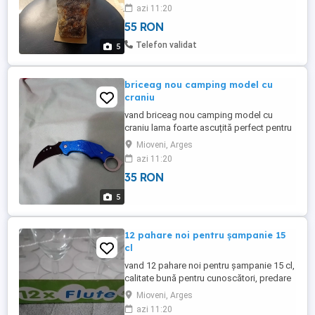
manuala, predare personala în mioveni
azi 11:20
55 RON
Telefon validat
5
briceag nou camping model cu
craniu
vand briceag nou camping model cu
craniu lama foarte ascuțită perfect pentru
camping or pescuit, predare personala în
Mioveni, Arges
mioveni
azi 11:20
35 RON
5
12 pahare noi pentru șampanie 15
cl
vand 12 pahare noi pentru șampanie 15 cl,
calitate bună pentru cunoscători, predare
personala în mioveni
Mioveni, Arges
azi 11:20