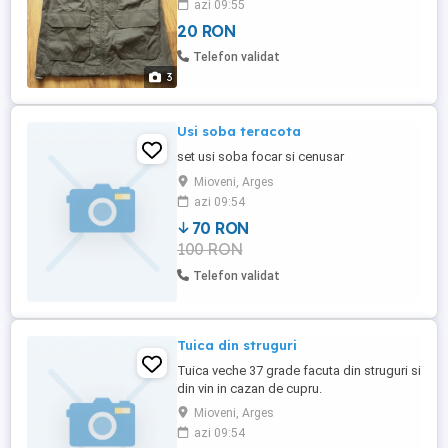
azi 09:55
20 RON
Telefon validat
3
Usi soba teracota
set usi soba focar si cenusar
Mioveni, Arges
azi 09:54
70 RON
100 RON
Telefon validat
Tuica din struguri
Tuica veche 37 grade facuta din struguri si
din vin in cazan de cupru.
Mioveni, Arges
azi 09:54