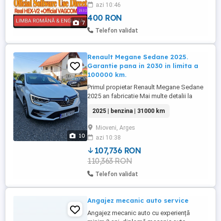
PERMITE ȘI ACTUALIZARI PERMITE
azi 10:46
ACCES ȘI CODARI ȘI PE MAȘINILE NOI! Nu
400 RON
confundați cu cele cu Atmega! CU CELE
7
DE PÂNĂ ÎN 200 LEI. Acesta are :
Telefon validat
MICROCONTROLLER Top : ARM
STM32F429 ! Acesta permite ...
Renault Megane Sedane 2025.
Garantie pana in 2030 in limita a
100000 km.
Primul propietar Renault Megane Sedane
2025 an fabricatie Mai multe detalii la
telefon
2025 | benzina | 31000 km
Mioveni, Arges
10
azi 10:38
107,736 RON
110,363 RON
Telefon validat
Angajez mecanic auto service
Angajez mecanic auto cu experiență