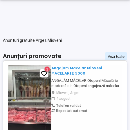
Anunturi gratuite Arges Mioveni
Anunțuri promovate
Vezi toate
Angajam Macelar Mioveni
1
MACELARIE 5000
ANGAJĂM MĂCELAR Otopeni Măcelărie
modernă din Otopeni angajează măcelar
cu experiență. Cerințe: Experiență în
Mioveni, Arges
tranșarea și fasonarea cărnii de porc, vită
4 august
și pasăre; Seriozitate, atenție la detalii și
Telefon validat
spirit de echipă; Respectarea normelor de
Repostat automat
igienă și siguranță alimentară; Experiența
în prepararea produselor ...