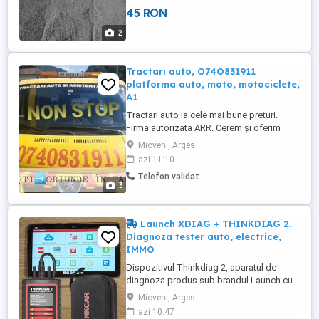
45 RON
2
Tractari auto, O74O831911
platforma auto, moto, motociclete,
A1
Tractari auto la cele mai bune preturi.
Firma autorizata ARR. Cerem și oferim
seriozitate.
Mioveni, Arges
azi 11:10
Telefon validat
3
Launch XDIAG + THINKDIAG 2.
Diagnoza tester auto, electrice,
IMMO
Dispozitivul Thinkdiag 2, aparatul de
diagnoza produs sub brandul Launch cu
activare pe serverul Xdiag V7 oferă o
Mioveni, Arges
diagnosticare profesionala la cel mai înalt
azi 10:47
nivel! Împreună cu abonament anual de 1