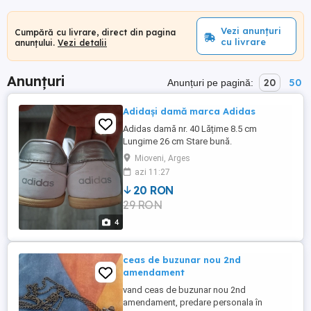
Vezi anunțuri
Cumpără cu livrare, direct din pagina
cu livrare
anunțului.
Vezi detalii
Anunțuri
20
50
Anunțuri pe pagină:
Adidași damă marca Adidas
Adidas damă nr. 40 Lățime 8.5 cm
Lungime 26 cm Stare bună.
Mioveni, Arges
azi 11:27
20 RON
29 RON
4
ceas de buzunar nou 2nd
amendament
vand ceas de buzunar nou 2nd
amendament, predare personala în