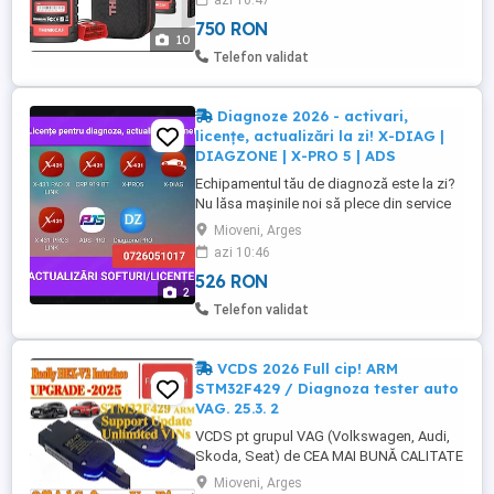
azi 10:47
licențe software, în funcție de nevoile tale.
750 RON
1. X-DIAG v7 (Recomandat pentru Service)
10
Include și mașini electrice și funcții pt
Telefon validat
mașini electrice ...
Diagnoze 2026 - activari,
licențe, actualizări la zi! X-DIAG |
DIAGZONE | X-PRO 5 | ADS
Echipamentul tău de diagnoză este la zi?
Nu lăsa mașinile noi să plece din service
pentru că nu ai softul actualizat! Oferim
Mioveni, Arges
pachete complete de update pentru cele
azi 10:46
mai populare interfețe de pe piață . X-
526 RON
DIAG | DIAGZONE | X-PRO 5 | ADS ​ Ce aduc
2
noile versiuni? ​Acoperire Extinsă: Suport
Telefon validat
complet pentru ...
VCDS 2026 Full cip! ARM
STM32F429 / Diagnoza tester auto
VAG. 25.3. 2
VCDS pt grupul VAG (Volkswagen, Audi,
Skoda, Seat) de CEA MAI BUNĂ CALITATE
, ACESTA ESTE CEL MAI BUN VCDS !
Mioveni, Arges