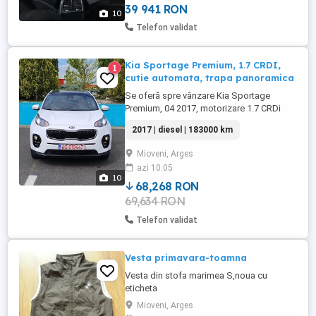
Ornamente bord ...
39 941 RON
10
Telefon validat
Kia Sportage Premium, 1.7 CRDI,
1
cutie automata, trapa panoramica
Se oferă spre vânzare Kia Sportage
Premium, 04 2017, motorizare 1.7 CRDi
Euro 6 Start-Stop, cutie automată, cu
2017 | diesel | 183000 km
182.000 km. Autoturism import Franța,
aflat într-o stare excelentă din punct de
Mioveni, Arges
vedere estetic și tehnic, fără investiții
azi 10:05
necesare. - Garanție internațională Cirano
10
valabilă până la 11.09.2026 - ...
68,268 RON
69,634 RON
Telefon validat
Vesta primavara-toamna
Vesta din stofa marimea S,noua cu
eticheta
Mioveni, Arges