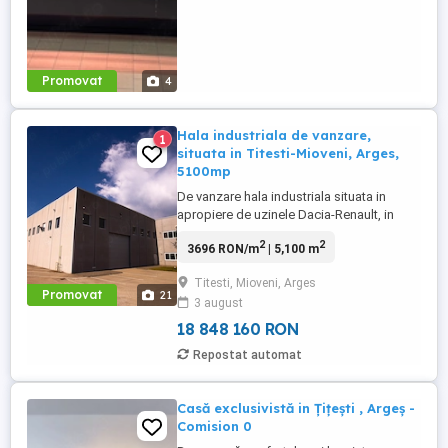
Promovat
4
Hala industriala de vanzare,
1
situata in Titesti-Mioveni, Arges,
5100mp
De vanzare hala industriala situata in
apropiere de uzinele Dacia-Renault, in
suprafata de 4670 mp si 430 mp birouri.
2
2
3696 RON/m
| 5,100 m
Este amplasata pe un teren de 25 000 mp,
teren intravilan. Hala dispune de toate
Titesti, Mioveni, Arges
facilitatile. 1. Date generale : Tip
Promovat
21
3 august
proprietate: hală industrială spațiu de
producție An ...
18 848 160 RON
Repostat automat
Casă exclusivistă in Țițești , Argeș -
Comision 0