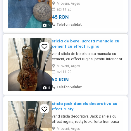
mioveni
Mioveni, Arges
azi 11:20
45 RON
Telefon validat
5
sticla de bere lucrata manuala cu
cement cu effect rugina
vand sticla de bere lucrata manuala cu
cement, cu effect rugina, pentru interior or
exterior or pentru man cave, forte
Mioveni, Arges
frumoasa, predare personala în mioveni
azi 11:20
50 RON
Telefon validat
5
sticla jack daniels decorativa cu
efect rusty
vand sticla decorativa Jack Daniels cu
effect rugina, rusty look, forte frumoasa
pentru exterior or interior, patina lucrata
Mioveni, Arges