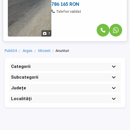
poluri ...
786 165 RON
Telefon validat
7
Publi24
Arges
Micesti
Anunturi
Categorii
Subcategorii
Județe
Localități