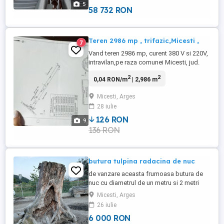
5
Inmatriculare Dotări : Senzori ...
58 732 RON
Teren 2986 mp , trifazic,Micesti ,
7
Vand teren 2986 mp, curent 380 V si 220V,
intravilan,pe raza comunei Micesti, jud.
Arges, situat pe DN 73, deschidere 12m,
2
2
0,04 RON/m
| 2,986 m
situat la 2 km de Uzina Dacia, curent
trifazic, apa curenta ,put sapat cu
Micesti, Arges
diametrul de 1m, cabana lemn , pomi
28 iulie
fructiferi , negociabil.
126 RON
9
136 RON
butura tulpina radacina de nuc
de vanzare aceasta frumoasa butura de
nuc cu diametrul de un metru si 2 metri
inaltime si la baza.
Micesti, Arges
26 iulie
6 000 RON