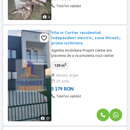
Telefon validat
2
Vila in Cartier rezidential
independent electric, zona Micesti,
prima inchiriere
Agentia imobiliara Project Center are
placerea de a va prezenta noul cartier
"Primaverii" in zona Micesti, la doar 5 km
2
120 m
de Mioveni, un cartier verde, cu panouri
solare si independent in ceea ce priveste
Micesti, Arges
energia electrica in proportie de 90%.
25 iunie
Proprietatea detine certificat energetic A+,
panouri solare ...
5 179 RON
Telefon validat
10