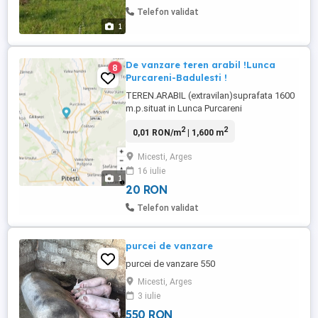
niciun fel de inclinare si cu vedere la deal
Telefon validat
si padure Apa ...
1
De vanzare teren arabil !Lunca
8
Purcareni-Badulesti !
TEREN.ARABIL (extravilan)suprafata 1600
m.p.situat in Lunca Purcareni
(Badulesti.).cu drum.de acces .in
2
2
0,01 RON/m
| 1,600 m
apropierea raului Doamnei.PRET 20 RON
mp !
Micesti, Arges
16 iulie
1
20 RON
Telefon validat
purcei de vanzare
purcei de vanzare 550
Micesti, Arges
3 iulie
550 RON