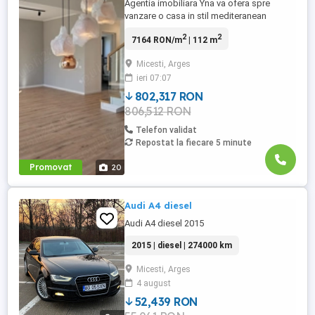
Agentia imobiliara Yna va ofera spre
vanzare o casa in stil mediteranean
constructie 2025 intr-un complex
2
2
7164 RON/m
| 112 m
rezidential deosebit amplasat in comuna
Micesti, la aproximativ 9 km de Pitesti si 5
Micesti, Arges
minute de Mioveni. Zona este linistita. Ca
ieri 07:07
si teren avem 400mp. intravilan curs
constructii, strada pietruita. ...
802,317 RON
806,512 RON
Telefon validat
Repostat la fiecare 5 minute
Promovat
20
Audi A4 diesel
Audi A4 diesel 2015
2015 | diesel | 274000 km
Micesti, Arges
4 august
52,439 RON