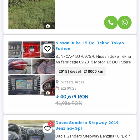
5
Nissan Juke 1.5 Dci Tekna Tokyo
Edition
SJNFCAF15U7097570 Nissan Juke Tekna
An fabricație 09.2015 Motor 1.5 DCI Putere
110Cp Km 218.000 Unic proprietar in
2015 | diesel | 218000 km
Romania Vopsea originală, fara accidente
și fără piese revopsite Nu necesita nici o
Micesti, Arges
intervenție. Are schimbat Kit distribuție
azi 09:28
+Pompa de apă+kit accesorii rolă și curea
5
originale Anvelope ...
40,679 RON
41,986 RON
Dacia Sandero Stepway 2019
2
Benzina+Gpl
Dacia Sandero Stepway Benzina+GPL din