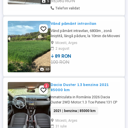
55,061 RON
5
Telefon validat
Vând pământ intravilan
Vând pământ intravilan, 6800m , zonă
liniștită, lângă pădure, la 10min de Mioveni
și 20min de Pitești, apa, curent, gaze în
Micesti, Arges
lucru , canalizare în proiect. Preț
2 august
negociabil.
89 RON
100 RON
10
Dacia Duster 1.3 benzina 2021
2
85000 km
Inmatriculata in România 2026 Dacia
Duster 2WD Motor:1.3 Tce Putere:131 CP
An Fabricatie 15.12.2020 și prima
2021 | benzina | 85000 km
înmatriculare 2021 KM :85000 Norma
poluare -Euro 6 Cutie viteze manuala 6+1
Micesti, Arges
Carte service +Raport Carvetical Mașina
31 iulie
se vinde cu toate actele necesare pentru