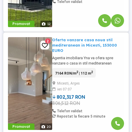
Telefon validat
Promovat
12
Oferta vanzare casa noua stil
2
mediteranean in Micesti, 153000
EURO
Agentia imobiliara Yna va ofera spre
vanzare o casa in stil mediteranean
constructie 2025 intr-un complex
2
2
7164 RON/m
| 112 m
rezidential deosebit amplasat in comuna
Micesti, la aproximativ 9 km de Pitesti si 5
Micesti, Arges
minute de Mioveni. Zona este linistita. Ca
ieri 07:07
si teren avem 400mp. intravilan curs
constructii, strada pietruita. ...
802,317 RON
806,512 RON
Telefon validat
Repostat la fiecare 5 minute
Promovat
20