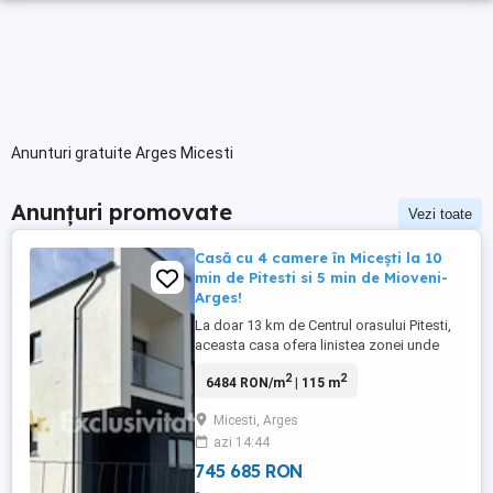
Anunturi gratuite Arges Micesti
Anunțuri promovate
Vezi toate
Casă cu 4 camere în Micești la 10
min de Pitesti si 5 min de Mioveni-
Arges!
La doar 13 km de Centrul orasului Pitesti,
aceasta casa ofera linistea zonei unde
este situata, intimitate si o priveliste de
2
2
6484 RON/m
| 115 m
vis, in fiecare zi: aer curat, verdeata,
apusurile si rasariturile fiecarui anotimp. O
Micesti, Arges
proprietate exceptionala realizată cu
azi 14:44
materiale de construcție de înaltă calitate,
durabile ...
745 685 RON