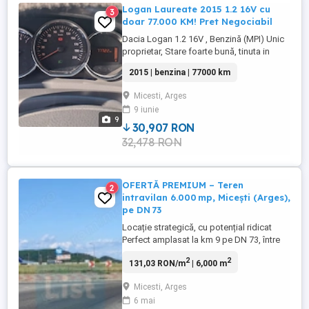
Logan Laureate 2015 1.2 16V cu
3
doar 77.000 KM! Pret Negociabil
Dacia Logan 1.2 16V , Benzină (MPI) Unic
proprietar, Stare foarte bună, tinuta in
garaj, fără nici un fel de probleme vizibile
2015 | benzina | 77000 km
sau ascunse ,cumpărată din
reprezentanta și întreținută conform
Micesti, Arges
specificatiilor producator, schim ulei
9 iunie
realizat anual. Mașina rulează excelent,
9
motorul trage foarte bine, consum ...
30,907 RON
32,478 RON
OFERTĂ PREMIUM – Teren
2
intravilan 6.000 mp, Micești (Arges),
pe DN 73
Locație strategică, cu potențial ridicat
Perfect amplasat la km 9 pe DN 73, între
Pitești și Mioveni, chiar pe marginea unui
2
2
131,03 RON/m
| 6,000 m
drum național cu 4 benzi de circulație –
foarte tranzitat și vizibil. Acces rapid la A1
Micesti, Arges
(București–Pitești/Mioveni), la doar câteva
6 mai
minute . Zona este în plină expansiune, cu