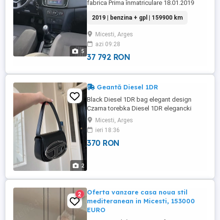
fabrica Prima înmatriculare 18.01.2019
Inmatriculata in Romania 2026 Motorizare
2019 | benzina + gpl | 159900 km
benzină +Gpl 0.9 TCe, 90CP Cutie manuală
Consum mediu: 5.4 l 100km Emisii CO2:
Micesti, Arges
123 g km Norma poluare Euro 6 5 uși, 5
azi 09:28
locuri Culoare: negru Km 159.000 Preț 7200
5
euro ușor negociabil. ...
37 792 RON
Geantă Diesel 1DR
Black Diesel 1DR bag elegant design
Czarna torebka Diesel 1DR elegancki
model Geantă Diesel 1DR neagră model
Micesti, Arges
elegant Descriere: Vând geantă Diesel
ieri 18:36
1DR, model negru, cu logo-ul metalic D
370 RON
specific brandului. Design elegant și
foarte ușor de asortat, potrivită atât pentru
ținute de zi, cât și pentru ...
2
Oferta vanzare casa noua stil
2
mediteranean in Micesti, 153000
EURO