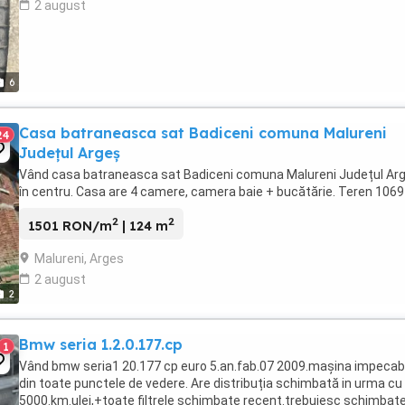
2 august
6
Casa batraneasca sat Badiceni comuna Malureni
24
Județul Argeș
Vând casa batraneasca sat Badiceni comuna Malureni Județul Ar
în centru. Casa are 4 camere, camera baie + bucătărie. Teren 106
2
2
1501 RON/m
| 124 m
Malureni, Arges
2 august
2
Bmw seria 1.2.0.177.cp
1
Vând bmw seria1 20.177 cp euro 5.an.fab.07 2009.mașina impecab
din toate punctele de vedere. Are distribuția schimbată in urma cu
5000.km.ulei,+toate filtrele schimbate recent.trebuiesc schimbat