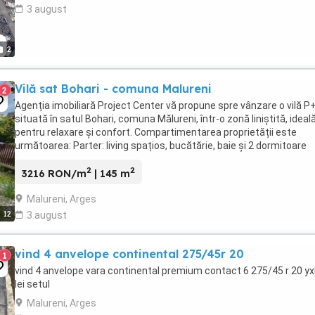
3 august
2
Vilă sat Bohari - comuna Malureni
2
Agenția imobiliară Project Center vă propune spre vânzare o vilă 
situată în satul Bohari, comuna Mălureni, într-o zonă liniștită, ideal
pentru relaxare și confort. Compartimentarea proprietății este
următoarea: Parter: living spațios, bucătărie, baie și 2 dormitoare
Mansardă: open space generos ...
2
2
3216 RON/m
| 145 m
Malureni, Arges
12
3 august
vind 4 anvelope continental 275/45r 20
1
vind 4 anvelope vara continental premium contact 6 275/45 r 20 yx
lei setul
Malureni, Arges