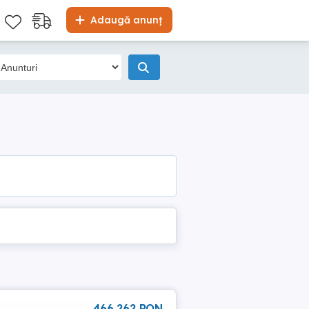
Adaugă anunț
466 262 RON