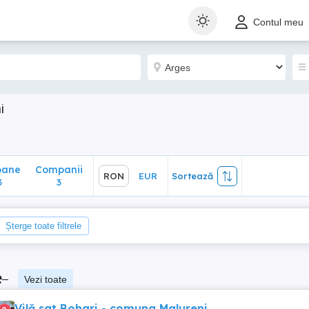
ane
Companii
RON
EUR
Sortează
Contul meu
3
i
oane
Companii
RON
EUR
Sortează
3
3
Șterge toate filtrele
e
–
Vezi toate
Vilă sat Bohari - comuna Malureni