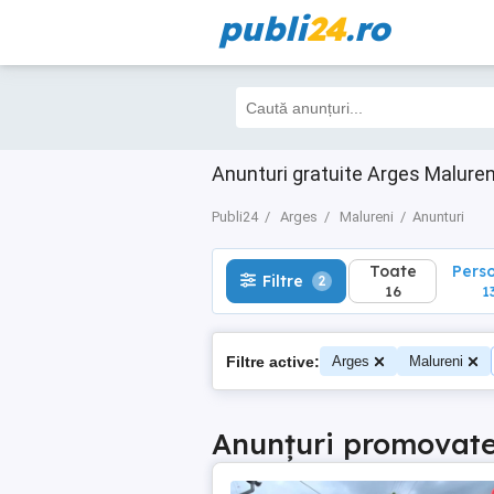
publi
24
.ro
Toate
Perso
Filtre
2
16
13
Anunturi gratuite Arges Maluren
Publi24
Arges
Malureni
Anunturi
Toate
Pers
Filtre
2
16
1
Filtre active:
Arges
Malureni
Anunțuri promovat