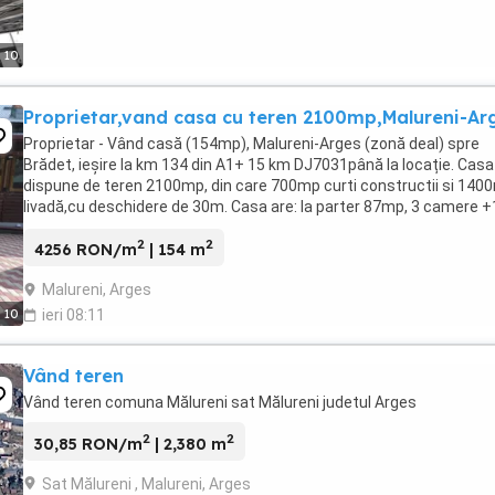
10
Proprietar,vand casa cu teren 2100mp,Malureni-Ar
Proprietar - Vând casă (154mp), Malureni-Arges (zonă deal) spre
Brădet, ieșire la km 134 din A1+ 15 km DJ7031până la locație. Casa
dispune de teren 2100mp, din care 700mp curti constructii si 140
livadă,cu deschidere de 30m. Casa are: la parter 87mp, 3 camere +
winterzimmer, hol,baie,bucătărie și ...
2
2
4256 RON/m
| 154 m
Malureni, Arges
10
ieri 08:11
Vând teren
Vând teren comuna Mălureni sat Mălureni judetul Arges
2
2
30,85 RON/m
| 2,380 m
Sat Mălureni , Malureni, Arges