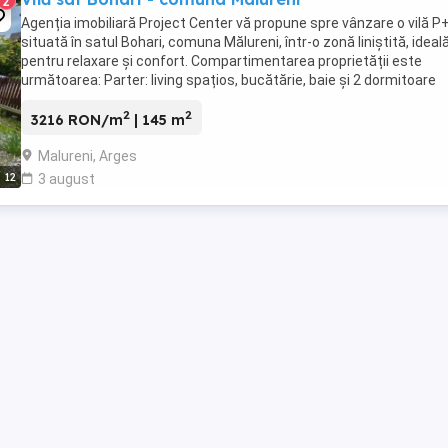
2
Agenția imobiliară Project Center vă propune spre vânzare o vilă 
situată în satul Bohari, comuna Mălureni, într-o zonă liniștită, ideal
pentru relaxare și confort. Compartimentarea proprietății este
următoarea: Parter: living spațios, bucătărie, baie și 2 dormitoare
Mansardă: open space generos ...
2
2
3216 RON/m
| 145 m
Malureni, Arges
12
3 august