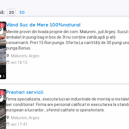
nă:
20
50
Vând Suc de Mere 100%natural
2
Merele provin din livada proprie din com. Malureni , jud Argeș. Sucul
ambalat în pungi bag in box de 3l nu conține zahăr,apă și alți
conservanti. Pret 15 Ron punga. Oferta.La cantități de 30 pungi un
punga Bonus.
Malureni, Arges
ieri 18:13
1
Prestari servicii
1
Firma specializata , executa lucrari industriale de montaj si instalat
aer conditionat. Firma are personal calificat in executarea la stand
european a lucrarilor , oferind calitate si operativitate.
Malureni, Arges
ieri 17:41