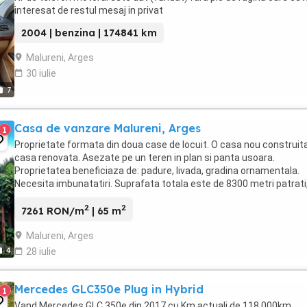
interesat de restul mesaj in privat
2004 | benzina | 174841 km
Malureni, Arges
30 iulie
7
Casa de vanzare Malureni, Arges
1
Proprietate formata din doua case de locuit. O casa nou construita
casa renovata. Asezate pe un teren in plan si panta usoara.
Proprietatea beneficiaza de: padure, livada, gradina ornamentala.
Necesita imbunatatiri. Suprafata totala este de 8300 metri patrati
deschidere de 78 metri la asfalt. ...
2
2
7261 RON/m
| 65 m
Malureni, Arges
4
28 iulie
Mercedes GLC350e Plug in Hybrid
1
Vand Mercedes GLC 350e din 2017 cu Km actuali de 118.000km.