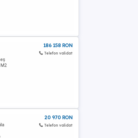
186 158 RON
Telefon validat
geș
9 M2
20 970 RON
ila
Telefon validat
e