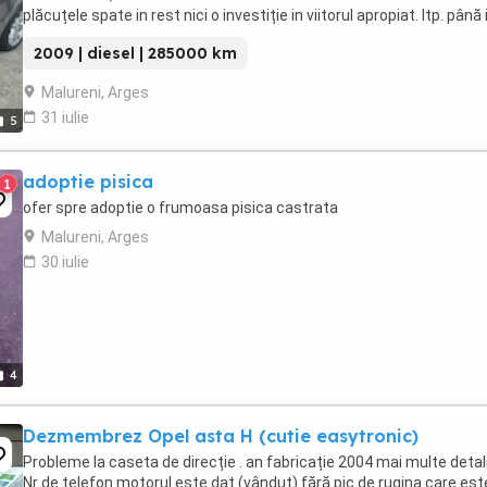
plăcuțele spate in rest nici o investiție in viitorul apropiat. Itp. până 
luna a9.asigurarea mai este ...
2009 | diesel | 285000 km
Malureni, Arges
31 iulie
5
adoptie pisica
1
ofer spre adoptie o frumoasa pisica castrata
Malureni, Arges
30 iulie
4
Dezmembrez Opel asta H (cutie easytronic)
Probleme la caseta de direcție . an fabricație 2004 mai multe detali
Nr de telefon motorul este dat (vândut) fără pic de rugina care est