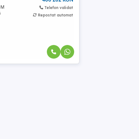
P+M
Telefon validat
ă
Repostat automat