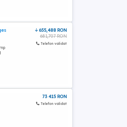
ges
655,488 RON
681,707 RON
Telefon validat
0mp
1
73 415 RON
Telefon validat