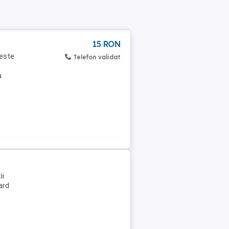
15 RON
 este
Telefon validat
a
ii
ard