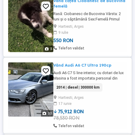
Vând cățea Ciobanesc de Bucovina
femelă
Rasă: Ciobanesc de Bucovina Vârsta: 2
luni și o săptămână Sex:Femelă Primul
vaccin și deparazitările Este înfierată!
Hartiesti, Arges
Locație: Județul Argeș, Sat
9 iulie
Hârtiești,comuna Hârtiești
550 RON
Telefon validat
3
Vând Audi A6 C7 Ultra 190cp
Audi A6 C7 S line interior, cu dotari de lux
Masina a fost importata personal din
Germania, motorizare Diesel 2.0 TDI Euro
2014 | diesel | 300000 km
6+, 190 CP, ADBlue, rezervor 70 Litri. -Cutie
de viteze automata S tronic cu 4 moduri
Hartiesti, Arges
de condus selectabile si unul individual ce
17 iunie
poate fi configurat dupa preferinte. -
Incalzire ...
75,912 RON
10
78,530 RON
Telefon validat