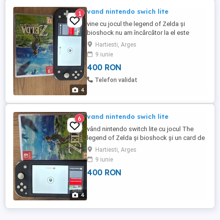
vand nintendo swich lite
1
vine cu jocul the legend of Zelda și
bioshock nu am încărcător la el este
defect
Hartiesti, Arges
9 iunie
400 RON
Telefon validat
4
vand nintendo swich lite
6
vând nintendo switch lite cu jocul The
legend of Zelda și bioshock și un card de
memorie . nu am încărcător la el
Hartiesti, Arges
9 iunie
400 RON
4