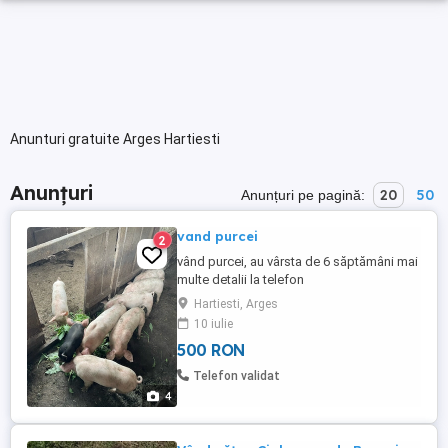
Anunturi gratuite Arges Hartiesti
Anunțuri
20
50
Anunțuri pe pagină:
vand purcei
2
vând purcei, au vârsta de 6 săptămâni mai
multe detalii la telefon
Hartiesti, Arges
10 iulie
500 RON
Telefon validat
4