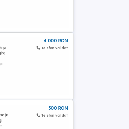
4 000 RON
ă și
Telefon validat
gire
si
300 RON
useța
Telefon validat
și
de