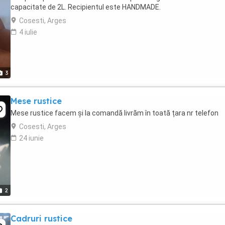
capacitate de 2L. Recipientul este HANDMADE.
Cosesti, Arges
4 iulie
3
Mese rustice
Mese rustice facem și la comandă livrăm în toată țara nr telefon
Cosesti, Arges
24 iunie
2
Cadruri rustice