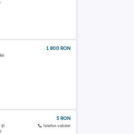
o
1 800 RON
lei
5 RON
 și
Telefon validat
o