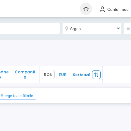
ane
Companii
RON
EUR
Sortează
Contul meu
0
oane
Companii
RON
EUR
Sortează
5
0
Șterge toate filtrele