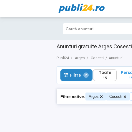
publi
24
.ro
Toate
Perso
Filtre
2
15
15
Anunturi gratuite Arges Cosesti
Publi24
Arges
Cosesti
Anunturi
Toate
Pers
Filtre
2
15
1
Filtre active:
Arges
Cosesti