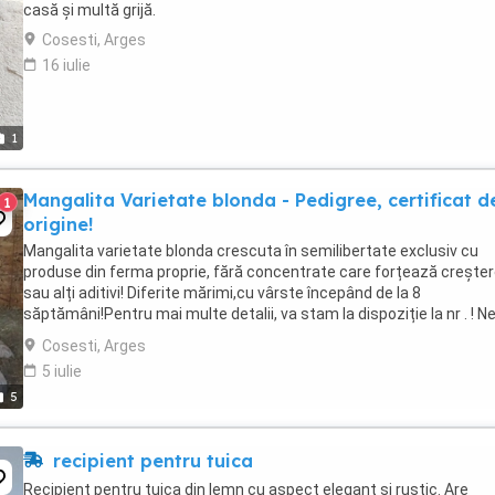
casă și multă grijă.
Cosesti, Arges
16 iulie
1
Mangalita Varietate blonda - Pedigree, certificat d
1
origine!
Mangalita varietate blonda crescuta în semilibertate exclusiv cu
produse din ferma proprie, fără concentrate care forțează crește
sau alți aditivi! Diferite mărimi,cu vârste începând de la 8
săptămâni!Pentru mai multe detalii, va stam la dispoziție la nr . ! N
găsiți pe Facebook și TikTok "Mangalita ...
Cosesti, Arges
5 iulie
5
recipient pentru tuica
Recipient pentru tuica din lemn cu aspect elegant si rustic. Are