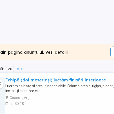
 din pagina anunțului.
Vezi detalii
nă:
20
50
Echipă (doi meseriași) lucrăm finisări interioare
Lucrăm calitate și prețuri negociabile. Faianță,gresie, rigips, placări
instalații sanitare,etc.
Cosesti, Arges
ieri 03:10