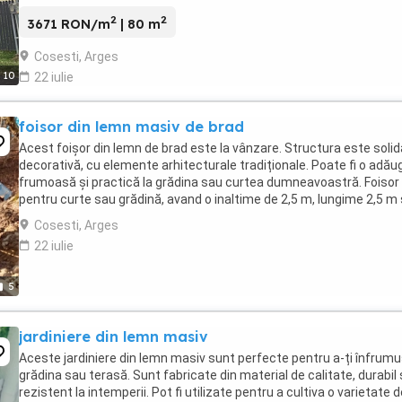
condiționat ...
2
2
3671 RON/m
| 80 m
Cosesti, Arges
10
22 iulie
foisor din lemn masiv de brad
Acest foișor din lemn de brad este la vânzare. Structura este solid
decorativă, cu elemente arhitecturale tradiționale. Poate fi o adău
frumoasă și practică la grădina sau curtea dumneavoastră. Foisor
pentru curte sau grădină, avand o inaltime de 2,5 m, lungime 2,5 m 
latimea acestuia de 2,2 ...
Cosesti, Arges
22 iulie
5
jardiniere din lemn masiv
Aceste jardiniere din lemn masiv sunt perfecte pentru a-ți înfrum
grădina sau terasă. Sunt fabricate din material de calitate, durabil 
rezistent la intemperii. Pot fi utilizate pentru a cultiva o varietate 