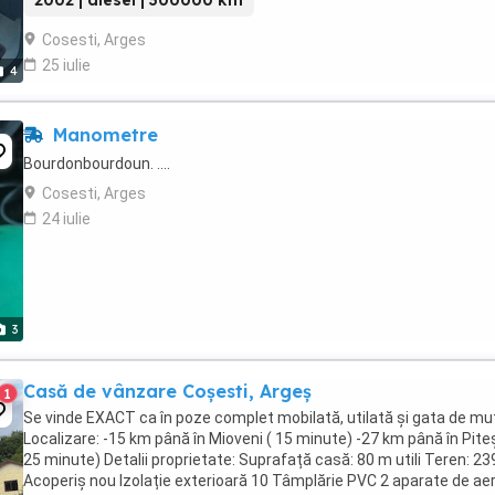
2002 | diesel | 300000 km
Cosesti, Arges
25 iulie
4
Manometre
Bourdonbourdoun. ....
Cosesti, Arges
24 iulie
3
Casă de vânzare Coșesti, Argeș
1
Se vinde EXACT ca în poze complet mobilată, utilată și gata de mu
Localizare: -15 km până în Mioveni ( 15 minute) -27 km până în Piteș
25 minute) Detalii proprietate: Suprafață casă: 80 m utili Teren: 2
Acoperiș nou Izolație exterioară 10 Tâmplărie PVC 2 aparate de ae