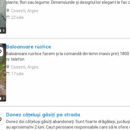
plante, flori sau legume. Dimensiunile și designul lor elegant le fac 
alegere excelentă ...
Cosesti, Arges
22 iulie
5
Baloansare rustice
Baloansare rustice facem și la comandă din lemn masiv preț 1800 
nr telefon
Cosesti, Arges
17 iulie
1
Donez cățeluși găsiți pe strada
Donez doi cățeluși găsiți abandonați. Sunt foarte drăgălași, jucăuși
au aproximativ 2 luni. Caut persoane responsabile care să le ofere 