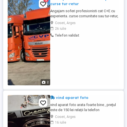
curse tur-retur
Angajam soferi profesionisti cat C+E cu
experienta. curse comunitate sau tur-retur,
camioane daf euro6,semiremorci prelata
Coseri, Arges
mega. posibilitati de plata la zi sau la km.
26 iulie
pentru info
Telefon validat
2
vind aparat foto
vind aparat foto arata foarte bine , prețul
este de 150 lei relații la telefon
Coseri, Arges
16 iulie