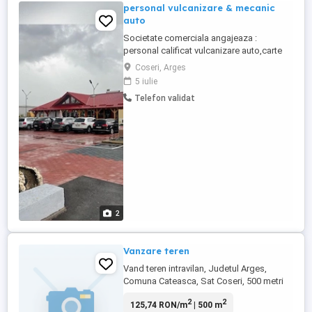
personal vulcanizare & mecanic
auto
Societate comerciala angajeaza :
personal calificat vulcanizare auto,carte
de munca. mecanic auto,carte de munca
Coseri, Arges
salariu motivant,posibilitate cazare.
5 iulie
Telefon validat
2
Vanzare teren
Vand teren intravilan, Judetul Arges,
Comuna Cateasca, Sat Coseri, 500 metri
patrati. Gaz, curent, canalizare,
2
2
125,74 RON/m
| 500 m
electricitate la poarta. Livada cu pruni.