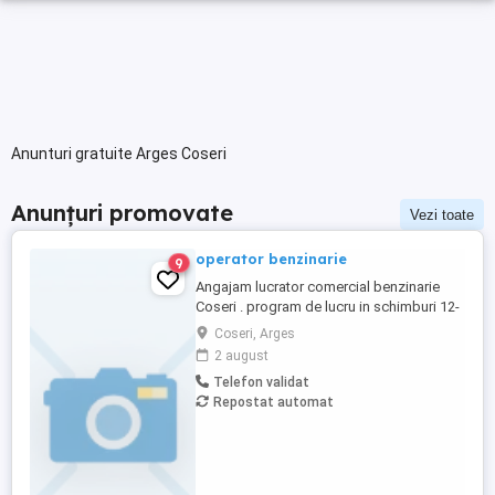
Anunturi gratuite Arges Coseri
Anunțuri promovate
Vezi toate
operator benzinarie
9
Angajam lucrator comercial benzinarie
Coseri . program de lucru in schimburi 12-
24,12-48.(munca in ture de noapte si
Coseri, Arges
weekend) contract de munca pe perioada
2 august
nederminata.
Telefon validat
Repostat automat