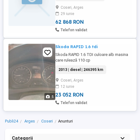
Coseri, Arges
29 iunie
62 868 RON
Telefon validat
Skoda RAPID 1.6 tdi
Skoda RAPID 1.6 TDI culoare alb masina
care rulează 110 cp
2013 | diesel | 246395 km
Coseri, Arges
12 iunie
23 052 RON
5
Telefon validat
Publi24
Arges
Coseri
Anunturi
Categorii