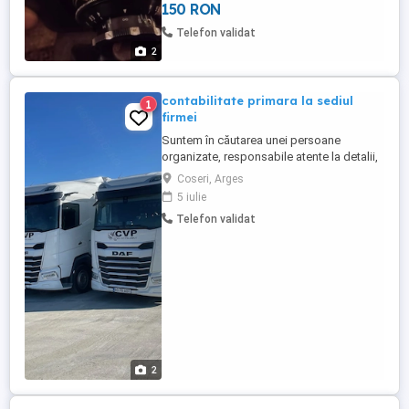
150 RON
Telefon validat
2
contabilitate primara la sediul
1
firmei
Suntem în căutarea unei persoane
organizate, responsabile atente la detalii,
care să se alăture echipei noastre și să
Coseri, Arges
contribuie la buna desfășurare a
5 iulie
activităților administrative și contabile. -
Telefon validat
program lejer -salariu adecvat experientei -
decontarea cheltuielilor de transport
2