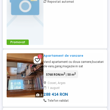
Repostat automat
Promovat
Apartament de vanzare
1
Vand apartament cu doua camere,bucatarie
de vara,garaj,magazie in sat
Coseri,com.Cateasca,jud.Arges.Apartamentul
2
2
5768 RON/m
| 50 m
este complet mobilat,situat la 2 km de
autostrada A1 Bucuresti-Pitesti.Incalzirea
Coseri, Arges
este pe lemn.Apartamentul dispune si de
1 august
beci.
288 414 RON
2
Telefon validat