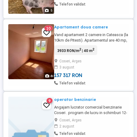
Telefon validat
5
Apartament doua camere
10
Vand apartament 2 camere in Cateasca (la
10km de Pitesti). Apartamentul are 40 mp,
teren 260 mp, boxa separata si loc de
2
2
3933 RON/m
| 40 m
parcare. Toate utilitatile incluse plus gaze
și centrală si actele la zi. Pret 30.000 euro.
Coseri, Arges
Si un alt apartament alaturat fara
3 august
imbunatatiri cu toate utilitatile plus teren
260 mp la ...
157 317 RON
6
Telefon validat
operator benzinarie
9
Angajam lucrator comercial benzinarie
Coseri . program de lucru in schimburi 12-
24,12-48.(munca in ture de noapte si
Coseri, Arges
weekend) contract de munca pe perioada
2 august
nederminata.
Telefon validat