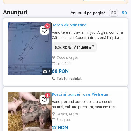
Anunțuri
20
50
Anunțuri pe pagină:
Teren de vanzare
9
Vând teren intravilan în jud. Argeș, comuna
Căteasca, sat Coșeri, într-o zonă liniștită. -
suprafață: 1.600 MP - intravilan în
2
2
0,04 RON/m
| 1,600 m
totalitate; - distanțe: Pitești (aprox. 15 km);
Topoloveni (aprox. 5 km); - aproape de
Coseri, Arges
autostrada A1 (conform poze, maxim 5
ieri 14:11
minute de mers cu mașina); - utilități pe
partea terenului: ...
68 RON
2
Telefon validat
Porci si purcei rasa Pietrean
1
Vand porci si purcei de tara crescuti
natural, calitate premium, rasa Pietrean.
Cei mici 17 lei kg in viu iar cei mari 12 lei kg
Coseri, Arges
in viu. Mai multe detalii la tel .
5 august
12 RON