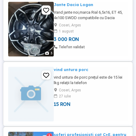
Jante Dacia Logan
Vand jante noi,marca Rial 6,5x16, ET 45,
4x100 SWDD compatibile cu Dacia
Logan,Sandero.Jantele sunt in cutiile
Coseri, Arges
originale si nu au fost montate
1 august
niciodata.prezoane incluse
3 000 RON
Telefon validat
3
vind untura porc
vind untura de porc prețul este de 15 lei
lkg relații la telefon
Coseri, Arges
27 iulie
15 RON
soferi profesionisti cat C+E. pentru
1