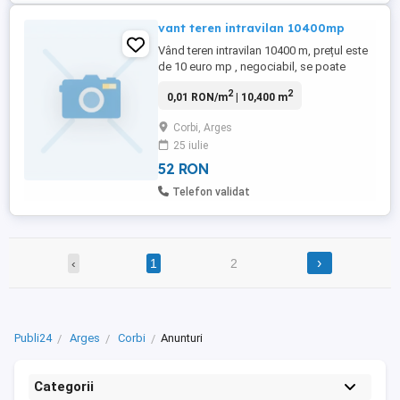
vant teren intravilan 10400mp
Vând teren intravilan 10400 m, prețul este
de 10 euro mp , negociabil, se poate
parcela , la 25 km de Curtea de Argeș, 10
2
2
0,01 RON/m
| 10,400 m
km de Nucsoara, 170 km de București,
drum acces , deschidere foarte mare, cu
Corbi, Arges
acces facil direct din drumul asfaltat.
25 iulie
Avantaje: Locație ideală suficient de
aproape pentru a ajunge ...
52 RON
Telefon validat
›
‹
1
2
Publi24
Arges
Corbi
Anunturi
Categorii