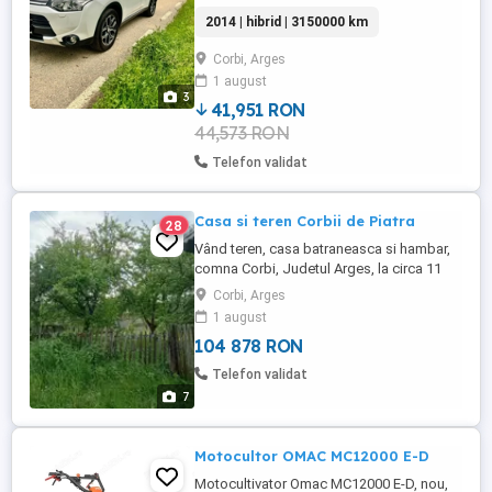
diferența din partea mea telefon
2014 | hibrid | 3150000 km
Corbi, Arges
1 august
3
41,951 RON
44,573 RON
Telefon validat
Casa si teren Corbii de Piatra
28
Vând teren, casa batraneasca si hambar,
comna Corbi, Judetul Arges, la circa 11
km de Nucsoara. Suprafata teren 860 mp,
Corbi, Arges
intabulat. Curent si apa.
1 august
104 878 RON
Telefon validat
7
Motocultor OMAC MC12000 E-D
Motocultivator Omac MC12000 E-D, nou,