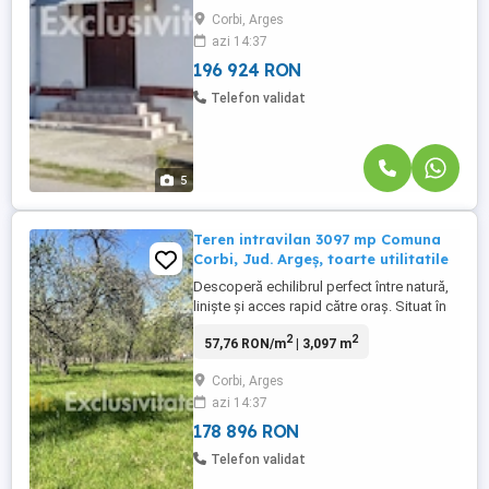
comuna Corbi, această proprietate îmbină
Corbi, Arges
farmecul zonei rurale cu potențialul unei
azi 14:37
investiții inteligente. Zona este apreciată
pentru ...
196 924 RON
Telefon validat
5
Teren intravilan 3097 mp Comuna
Corbi, Jud. Argeș, toarte utilitatile
Descoperă echilibrul perfect între natură,
liniște și acces rapid către oraș. Situat în
pitoreasca localitate Corbi, la o distanță
2
2
57,76 RON/m
| 3,097 m
confortabilă de București (2 ore) și în
apropiere de Curtea de Argeș (30 minute),
Corbi, Arges
acest teren reprezintă alegerea ideală
azi 14:37
pentru o casă de vacanță, o pensiune sau
o investiție ...
178 896 RON
Telefon validat