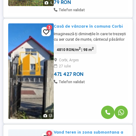
79 RON
5
Telefon validat
Casă de vânzare în comuna Corbi
3
Imaginează-ți diminețile în care te trezești
cu aer curat de munte, cântecul păsărilor
și priveliști care îți oferă liniștea pe care o
2
2
4810 RON/m
| 98 m
cauți. În inima comunei Corbi, la baza
Munților Iezer-Păpușa, te așteaptă o
Corbi, Arges
proprietate cochetă, pregătită să devină
27 iulie
noul tău cămin sau refugiul perfect pentru
weekenduri ...
471 427 RON
Telefon validat
13
Vand teren in zona submontana a
9