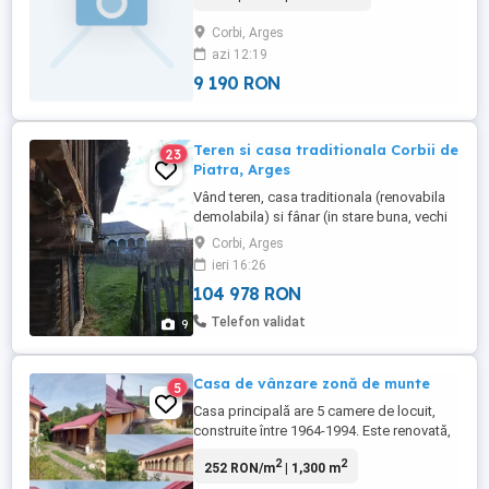
timp,kilometraj real. Posibilitate de schimb
cu tractor,de preferat japonez 4x4,pentru
Corbi, Arges
care ofer diferenta in funcție de utilaj.
azi 12:19
9 190 RON
Teren si casa traditionala Corbii de
23
Piatra, Arges
Vând teren, casa traditionala (renovabila
demolabila) si fânar (in stare buna, vechi
de 100 de ani), comna Corbi, Judetul
Corbi, Arges
Arges, la circa 11 km de Nucsoara.
ieri 16:26
Suprafata teren 800 mp, intabulat. Curent,
104 978 RON
apa de retea si puț. La 25 de km de Curtea
de Arges și noua autostrada A1
Telefon validat
9
Casa de vânzare zonă de munte
5
Casa principală are 5 camere de locuit,
construite între 1964-1994. Este renovată,
toate camerele sunt îmbrăcate în lambriu
2
2
252 RON/m
| 1,300 m
de lemn iar unele au mobilă făcută pe