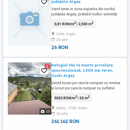
județului Argeș
Vand teren in zona superba din nordul
județului Argeș, pretabil multor activități
datorita amplasării într-un loc cu aer
2
2
0,01 RON/m
| 2,500 m
fortificant,liniștită,unde poți uita de
activitățile cotidiene și stresante .
Corbi, Arges
26 iulie
26 RON
Refugiul tău la munte priveliște
1
spectaculoasă, 1.500 mp teren,
Corbi Argeș
Există locuri pe care le cumperi cu mintea
și locuri pe care le cumperi cu sufletul.
Imaginează-ți diminețile în care îți bei
2
2
5022 RON/m
| 52 m
cafeaua privind dealurile împădurite, serile
răcoroase petrecute în foișor și liniștea pe
Argeş , Corbi, Arges
care doar muntele o poate oferi. Fără
10
26 iulie
trafic, fără agitație, doar natură, aer curat ...
261 162 RON