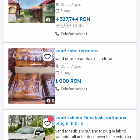
comandă. Suprafața utilă e de 145 mp.
Corbi, Arges
Casa are încălzire cu centrală cu lemne și
5 august
calorifere. Separat există 2 sobe de
teracotă funcționale. În ...
327,744 RON
1
353,963 RON
Telefon validat
vand sobe teracota
vand sobe teracota rel la telefon
Corbi, Arges
1 august
1 000 RON
Telefon validat
3
vand schimb Mitsubishi qutlander
1
plug in hibrid
vand Mitsubishi qutlander plug in hibrid
varianta full schimb cu ceva full electric cu