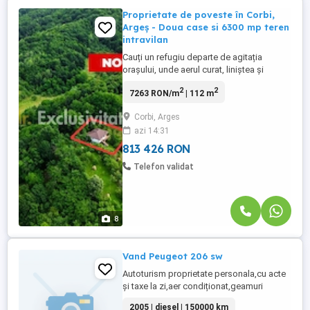
Proprietate de poveste în Corbi,
Argeș - Doua case si 6300 mp teren
intravilan
Cauți un refugiu departe de agitația
orașului, unde aerul curat, liniștea și
peisajele montane îți taie răsuflarea?
2
2
7263 RON/m
| 112 m
Această proprietate unică din comuna
Corbi (județul Argeș) îți oferă nu doar o
Corbi, Arges
casă, ci un întreg stil de viață și
azi 14:31
oportunități nelimitate de relaxare sau
investiție. Detalii Generale: ...
813 426 RON
Telefon validat
8
Vand Peugeot 206 sw
Autoturism proprietate personala,cu acte
și taxe la zi,aer condiționat,geamuri
electrice,reviziile efectuate la
2005 | diesel | 150000 km