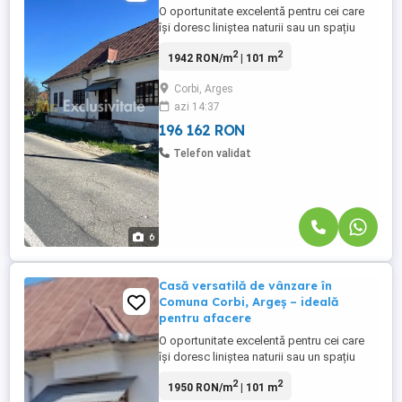
O oportunitate excelentă pentru cei care
își doresc liniștea naturii sau un spațiu
potrivit pentru dezvoltarea unei activități
2
2
1942 RON/m
| 101 m
comerciale! Situată în satul Corbișori,
comuna Corbi, această proprietate îmbină
Corbi, Arges
farmecul zonei rurale cu potențialul unei
azi 14:37
investiții inteligente. Zona este apreciată
pentru ...
196 162 RON
Telefon validat
6
Casă versatilă de vânzare în
Comuna Corbi, Argeș – ideală
pentru afacere
O oportunitate excelentă pentru cei care
își doresc liniștea naturii sau un spațiu
potrivit pentru dezvoltarea unei activități
2
2
1950 RON/m
| 101 m
comerciale! Situată în satul Corbișori,