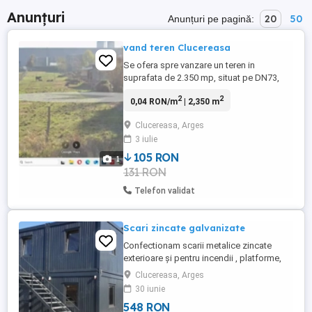
Anunțuri
20
50
Anunțuri pe pagină:
vand teren Clucereasa
Se ofera spre vanzare un teren in
suprafata de 2.350 mp, situat pe DN73,
zona Clucereasa, cu pozitionare excelenta
2
2
0,04 RON/m
| 2,350 m
si acces direct la drumul national.
Localizare: Doar 5 km pana la Mioveni
Clucereasa, Arges
zona industriala si rezidentiala in
3 iulie
dezvoltare continua. Aproximativ 19 km
pana la Pitesti acces rapid catre ...
105 RON
1
131 RON
Telefon validat
Scari zincate galvanizate
Confectionam scarii metalice zincate
exterioare și pentru incendii , platforme,
podete si balustrazi profesionale la
Clucereasa, Arges
cererea clientului . Asiguram transport si
30 iunie
montaj in toata tara !! Vindem și trepte !! Nr
548 RON
de telefon si WhatsApp