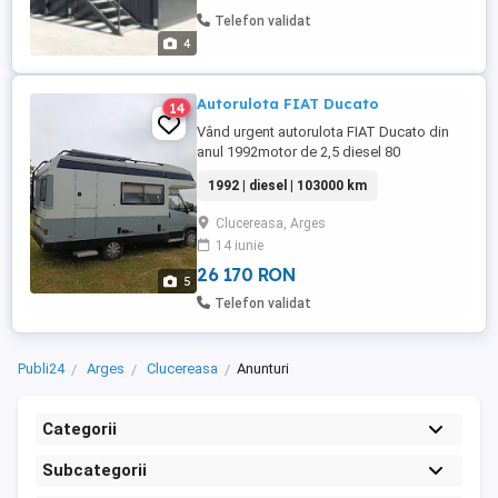
Telefon validat
4
Autorulota FIAT Ducato
14
Vând urgent autorulota FIAT Ducato din
anul 1992motor de 2,5 diesel 80
cp,103000 km.Autorulota este vopsita
1992 | diesel | 103000 km
răpitor de 2 ani.are perne de aer pe axa din
spate cu arcuri cu 4 foi și toate
Clucereasa, Arges
cauciucurile sunt noi. Are 2 panouri solare
14 iunie
cu 2 baterii de stocare. Interiorul este
standard cu dotările din fabrică ...
26 170 RON
5
Telefon validat
Publi24
Arges
Clucereasa
Anunturi
Categorii
Subcategorii