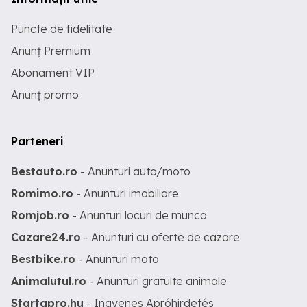
Puncte de fidelitate
Anunț Premium
Abonament VIP
Anunț promo
Parteneri
Bestauto.ro
- Anunturi auto/moto
Romimo.ro
- Anunturi imobiliare
Romjob.ro
- Anunturi locuri de munca
Cazare24.ro
- Anunturi cu oferte de cazare
Bestbike.ro
- Anunturi moto
Animalutul.ro
- Anunturi gratuite animale
Startapro.hu
- Ingyenes Apróhirdetés