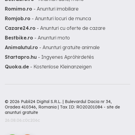
Romimo.ro
- Anunturi imobiliare
Romjob.ro
- Anunturi locuri de munca
Cazare24.ro
- Anunturi cu oferte de cazare
Bestbike.ro
- Anunturi moto
Animalutul.ro
- Anunturi gratuite animale
Startapro.hu
- Ingyenes Apróhirdetés
Quoka.de
- Kostenlose Kleinanzeigen
© 2026 Publi24 Digital S.R.L. | Bulevardul Dacia nr 34,
Oradea 410346, Romania | Tax ID: RO20201084 -
site de
anunturi gratuite
26.08.06.c0c206c