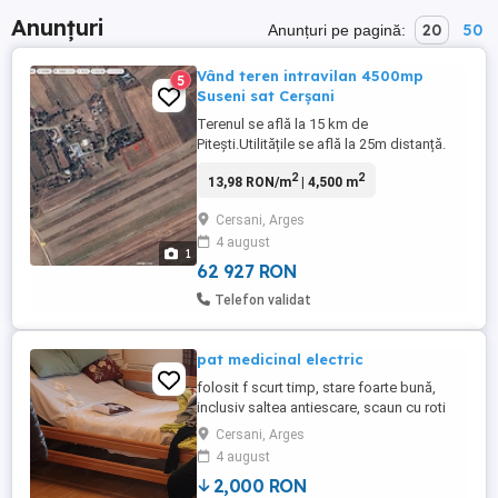
Anunțuri
20
50
Anunțuri pe pagină:
Vând teren intravilan 4500mp
5
Suseni sat Cerșani
Terenul se află la 15 km de
Pitești.Utilitățile se află la 25m distanță.
Prețul 12 000 negociabil.
2
2
13,98 RON/m
| 4,500 m
Cersani, Arges
4 august
1
62 927 RON
Telefon validat
pat medicinal electric
folosit f scurt timp, stare foarte bună,
inclusiv saltea antiescare, scaun cu roti
(veceu mobil) Se montează f ușor ,
Cersani, Arges
segmentul capului și segmentul
4 august
picioarelor mobile, de-asemenea
2,000 RON
înălțimea patului este reglabila din