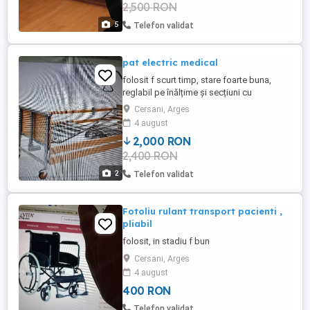
2,500 RON
telecomanda. Avem și o saltea speciala pt
bolnavii care sunt total imobilizati la ...
5
Telefon validat
pat electric medical
folosit f scurt timp, stare foarte buna,
reglabil pe înălțime și secțiuni cu
telecomanda, ideal pt îngrijirea la
Cersani, Arges
domiciliu
4 august
2,000 RON
2,400 RON
2
Telefon validat
Fotoliu rulant transport pacienti ,
pliabil
folosit, in stadiu f bun
Cersani, Arges
4 august
400 RON
Telefon validat