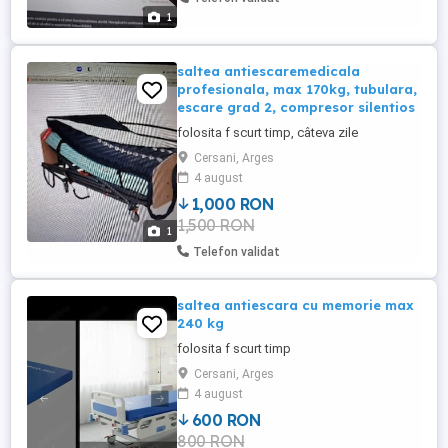
1
saltea antiescaremedicala
profesionala, max 170kg, tubulara,
escare grad 2, compresor silentios
folosita f scurt timp, câteva zile
Cersani, Arges
4 august
1,000 RON
1,500 RON
1
Telefon validat
saltea antiescara cu memorie max
240 kg
folosita f scurt timp
Cersani, Arges
4 august
600 RON
800 RON