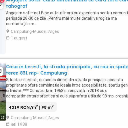
1
tahograf
Angajam sofer cat.B pe autoutilitara cu experienta pentru comunit
perioada 28-30 de zile . Pentru mai multe detalii va rog sa ma
contactați la nr.
Campulung-Muscel, Arges
1 august
Casa in Leresti, la strada principala, cu rau in spate
teren 831 mp- Campulung
Situata in Leresti, cu acces direct din strada principala, aceasta
proprietate ofera combinatia ideala intre accesibilitate, spatiu ge
si liniste. *** Construita in 1963 si renovată in 2018 cu o
compartimentare practica si cu o suprafata utila de 98 mp, organi
practic astfel: - 2 camere mari ...
2
2
4019 RON/m
| 98 m
Campulung-Muscel, Arges
15
ieri 14:38