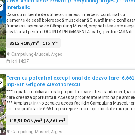
Casa Valea Mare Pravat (Campulung-Arges ) - far
interbelic
Casă cu influențe de stil neoromânesc interbelic combinat cu
elemente de casă boierească musceleană Situată într-o zonă ata
frumoasa, aproape de Câmpulung Muscel, proprietatea este alege
ideală atât pentru LOCUINTA PERMANENTA, cât și pentru CASA de
VACANTA, PENSIUNE boutique sau refugiul dvs ...
2
2
8215 RON/m
| 115 m
Campulung-Muscel, Arges
17
ieri 14:37
Teren cu potential exceptional de dezvoltare–6.661
mp-Str. Grigore Alexandrescu
*** In piata imobiliara exista proprietati care ofera randament, iar a
care creeaza oportunitati. Aceasta proprietate le imbina pe ambel
*** Amplasat intr-o zona cu acces facil din Campulung Muscel, ter
are o suprafata de 6.661 mp si reprezinta o oportunitate rara pent
investitori, dezvoltatori ...
2
2
115,51 RON/m
| 6,661 m
Campulung-Muscel, Arges
8