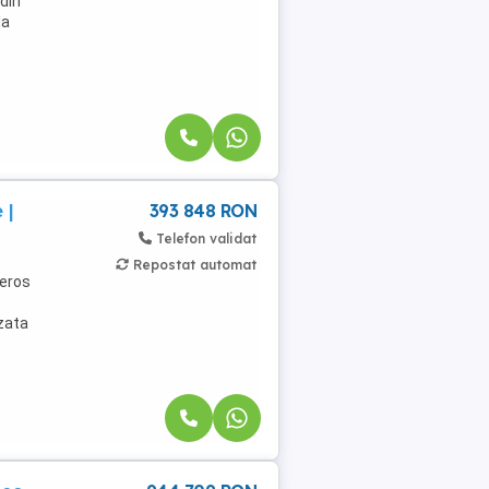
din
la
 |
393 848 RON
Telefon validat
Repostat automat
neros
zata