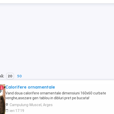
nă:
20
50
Calorifere ornamentale
1
Vand doua calorifere ornamentale dimensiuni 160x60 curbate
venghe,asezare gen tablou in dibluri pret pe bucata!
Campulung-Muscel, Arges
ieri 17:19