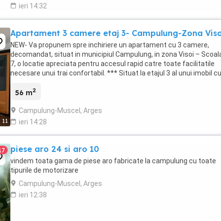
ieri 14:32
Apartament 3 camere etaj 3- Campulung-Zona Viso
NEW- Va propunem spre inchiriere un apartament cu 3 camere,
decomandat, situat in municipiul Campulung, in zona Visoi – Scoala
7, o locatie apreciata pentru accesul rapid catre toate facilitatile
necesare unui trai confortabil. *** Situat la etajul 3 al unui imobil c
niveluri, apartamentul are ...
2
56 m
Campulung-Muscel, Arges
11
ieri 14:28
piese aro 24 si aro 10
17
vindem toata gama de piese aro fabricate la campulung cu toate
tipurile de motorizare
Campulung-Muscel, Arges
ieri 12:38