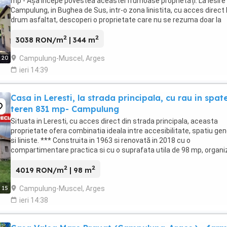
mp - Așa începe povestea aceastei frumoase proprietăți. La iesire 
Campulung, in Bughea de Sus, intr-o zona linistita, cu acces direct 
drum asfaltat, descoperi o proprietate care nu se rezuma doar la
spatiu, ci la ceea ce poti ...
2
2
3038 RON/m
| 344 m
Campulung-Muscel, Arges
20
ieri 14:39
Casa in Leresti, la strada principala, cu rau in spate
teren 831 mp- Campulung
Situata in Leresti, cu acces direct din strada principala, aceasta
proprietate ofera combinatia ideala intre accesibilitate, spatiu ge
si liniste. *** Construita in 1963 si renovată in 2018 cu o
compartimentare practica si cu o suprafata utila de 98 mp, organi
practic astfel: - 2 camere mari ...
2
2
4019 RON/m
| 98 m
Campulung-Muscel, Arges
15
ieri 14:38