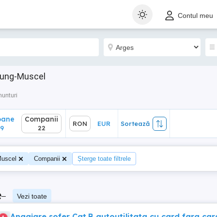
ane
Companii
RON
EUR
Sortează
Contul meu
22
lung-Muscel
nunturi
oane
Companii
RON
EUR
Sortează
9
22
uscel
Companii
Șterge toate filtrele
e
–
Vezi toate
Angajare sofer Cat.B autoutilitata cu card fara car