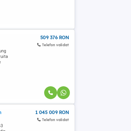
509 376 RON
Telefon validat
lung
ruita
e
n
1 045 009 RON
Telefon validat
63