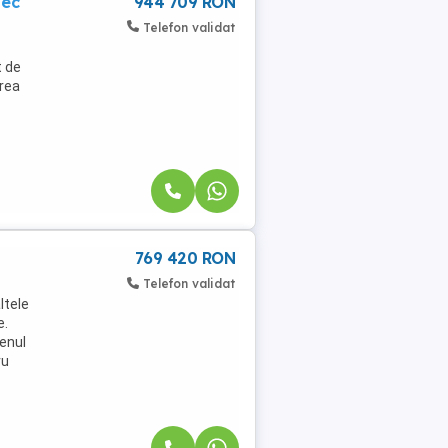
mec
944 709 RON
Telefon validat
t de
rea
769 420 RON
Telefon validat
ltele
e.
enul
ru