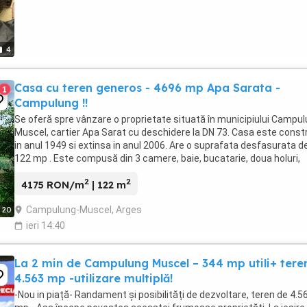
4
Casa cu teren generos - 4696 mp Apa Sarata -
1
Campulung !!
Se oferă spre vânzare o proprietate situată în municipiului Campu
Muscel, cartier Apa Sarat cu deschidere la DN 73. Casa este const
in anul 1949 si extinsa in anul 2006. Are o suprafata desfasurata d
122 mp . Este compusă din 3 camere, baie, bucatarie, doua holuri,
terasa acoperita in ...
2
2
4175 RON/m
| 122 m
Campulung-Muscel, Arges
20
ieri 14:40
La 2 min de Campulung Muscel – 344 mp utili+ tere
4.563 mp -utilizare multiplă!
-Nou in piață- Randament și posibilități de dezvoltare, teren de 4.5