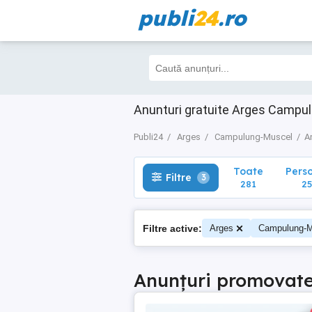
publi
24
.ro
Toate
Perso
Filtre
3
281
259
Anunturi gratuite Arges Campu
Publi24
Arges
Campulung-Muscel
A
Toate
Pers
Filtre
3
281
25
Filtre active:
Arges
Campulung-M
Anunțuri promovat