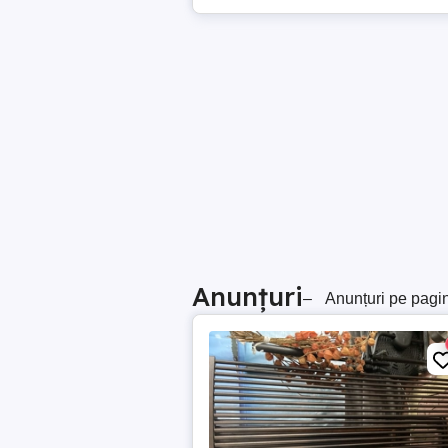
Anunțuri
–
Anunțuri pe pagi