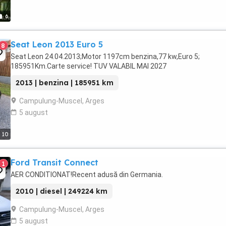
6
Seat Leon 2013 Euro 5
8
Seat Leon 24.04.2013;Motor 1197cm benzina,77 kw,Euro 5;
185951Km.Carte service! TUV VALABIL MAI 2027
2013 | benzina | 185951 km
Campulung-Muscel, Arges
5 august
10
Ford Transit Connect
1
AER CONDITIONAT!Recent adusă din Germania.
2010 | diesel | 249224 km
Campulung-Muscel, Arges
5 august