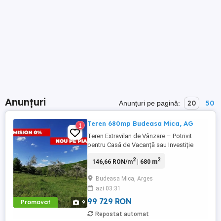
Anunțuri
20
50
Anunțuri pe pagină:
Teren 680mp Budeasa Mica, AG
1
Teren Extravilan de Vânzare – Potrivit
pentru Casă de Vacanță sau Investiție
Terenul este situat într-o zonă superbă, la
2
2
146,66 RON/m
| 680 m
liziera pădurii, la doar câțiva km de Pitești
(15 minute). Este ideal pentru o casă de
Budeasa Mica, Arges
vacanță, casă pe structură mobilă sau tip
azi 03:31
container. De asemenea, poate fi
achiziționat ca ...
99 729 RON
Promovat
9
Repostat automat