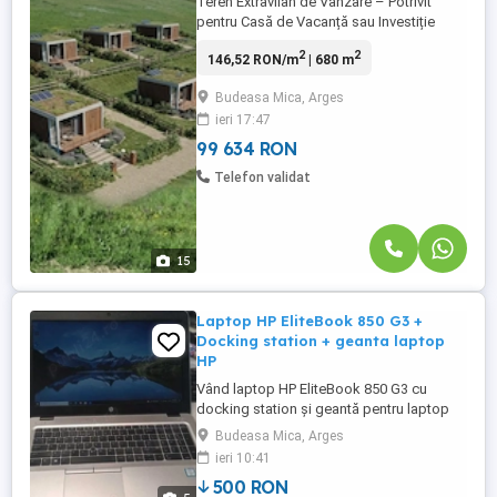
Teren Extravilan de Vânzare – Potrivit
pentru Casă de Vacanță sau Investiție
Terenul este situat într-o zonă superbă, la
2
2
146,52 RON/m
| 680 m
liziera pădurii, la doar câțiva km de Pitești
(15 minute). Este ideal pentru o casă de
Budeasa Mica, Arges
vacanță, casă pe structură mobilă sau tip
ieri 17:47
container. De asemenea, poate ...
99 634 RON
Telefon validat
15
Laptop HP EliteBook 850 G3 +
Docking station + geanta laptop
HP
Vând laptop HP EliteBook 850 G3 cu
docking station și geantă pentru laptop
HP. Procesor de la Intel și placă video
Budeasa Mica, Arges
integrată. Oferă o experiență de lucru
ieri 10:41
eficientă și portabilitate. O soluție
500 RON
completă pentru nevoile tale de zi cu zi.