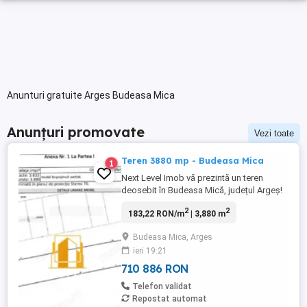
Anunturi gratuite Arges Budeasa Mica
Anunțuri promovate
Vezi toate
Teren 3880 mp - Budeasa Mica
1
Next Level Imob vă prezintă un teren
deosebit în Budeasa Mică, județul Argeș!
Agentia noastră pune în vânzare un teren
2
2
183,22 RON/m
| 3,880 m
generos de 3.880 mp, situat într-o locație
superbă, lângă pădure, oferind intimitate
Budeasa Mica, Arges
și un cadru natural deosebit. Caracteristici
ieri 19:21
principale: Deschidere la strada principală
asfaltată: ...
710 886 RON
Telefon validat
Repostat automat