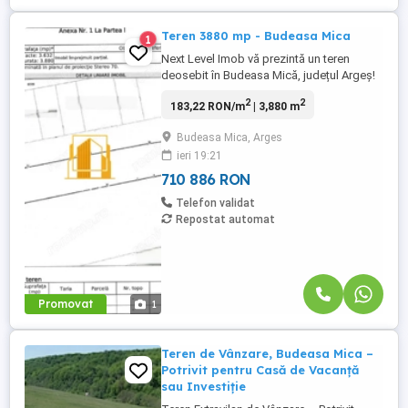
Teren 3880 mp - Budeasa Mica
1
Next Level Imob vă prezintă un teren
deosebit în Budeasa Mică, județul Argeș!
Agentia noastră pune în vânzare un teren
2
2
183,22 RON/m
| 3,880 m
generos de 3.880 mp, situat într-o locație
superbă, lângă pădure, oferind intimitate
Budeasa Mica, Arges
și un cadru natural deosebit. Caracteristici
ieri 19:21
principale: Deschidere la strada principală
asfaltată: ...
710 886 RON
Telefon validat
Repostat automat
Promovat
1
Teren de Vânzare, Budeasa Mica –
Potrivit pentru Casă de Vacanță
sau Investiție