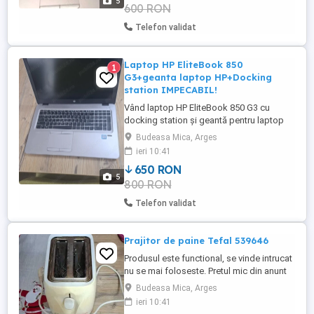
5
600 RON
Specificatii: - Procesor: Intel Core i5-6300U
(2.40GHz, Skylake ...
Telefon validat
Laptop HP EliteBook 850
1
G3+geanta laptop HP+Docking
station IMPECABIL!
Vând laptop HP EliteBook 850 G3 cu
docking station și geantă pentru laptop
HP. Procesor de la Intel și placă video
Budeasa Mica, Arges
integrată. Oferă o experiență de lucru
ieri 10:41
eficientă și portabilitate. O soluție
650 RON
completă pentru nevoile tale de zi cu zi.
5
800 RON
Specificatii: - Procesor: Intel Core i5-6300U
(2.40GHz, Skylake ...
Telefon validat
Prajitor de paine Tefal 539646
Produsul este functional, se vinde intrucat
nu se mai foloseste. Pretul mic din anunt
este fix.
Budeasa Mica, Arges
ieri 10:41