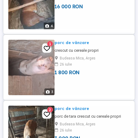
16 000 RON
4
porc de vânzare
1
crescut cu cereale propri
Budeasa Mica, Arges
26 iulie
1 800 RON
3
porc de vânzare
2
porc de tara crescut cu cereale propri
Budeasa Mica, Arges
26 iulie