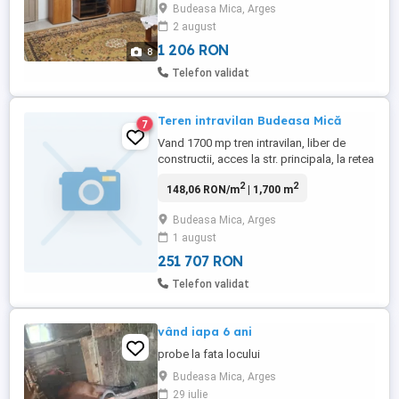
Budeasa Mica, Arges
mijloace de transport în comun,
2 august
disponibile din oră în oră, asigurând o
legătură rapidă cu orașul. Apartamentul ...
1 206 RON
8
Telefon validat
Teren intravilan Budeasa Mică
7
Vand 1700 mp tren intravilan, liber de
constructii, acces la str. principala, la retea
el., gaze si canalizare. Deschidere str. 24
2
2
148,06 RON/m
| 1,700 m
m, Budeasa Mica
Budeasa Mica, Arges
1 august
251 707 RON
Telefon validat
vând iapa 6 ani
probe la fata locului
Budeasa Mica, Arges
29 iulie