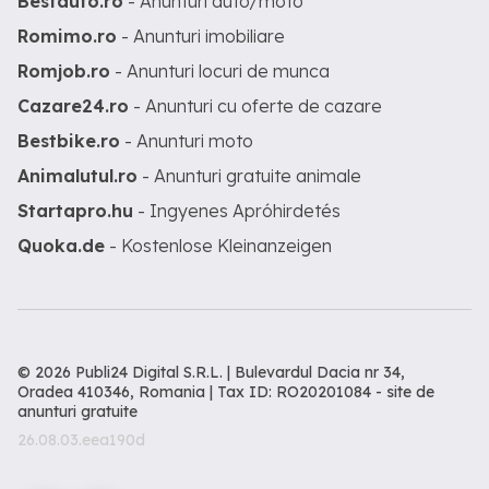
Bestauto.ro
- Anunturi auto/moto
Romimo.ro
- Anunturi imobiliare
Romjob.ro
- Anunturi locuri de munca
Cazare24.ro
- Anunturi cu oferte de cazare
Bestbike.ro
- Anunturi moto
Animalutul.ro
- Anunturi gratuite animale
Startapro.hu
- Ingyenes Apróhirdetés
Quoka.de
- Kostenlose Kleinanzeigen
© 2026 Publi24 Digital S.R.L. | Bulevardul Dacia nr 34,
Oradea 410346, Romania | Tax ID: RO20201084 -
site de
anunturi gratuite
26.08.03.eea190d