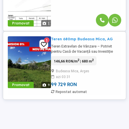
Promovat
1
Teren 680mp Budeasa Mica, AG
1
Teren Extravilan de Vânzare – Potrivit
pentru Casă de Vacanță sau Investiție
Terenul este situat într-o zonă superbă, la
2
2
146,66 RON/m
| 680 m
liziera pădurii, la doar câțiva km de Pitești
(15 minute). Este ideal pentru o casă de
Budeasa Mica, Arges
vacanță, casă pe structură mobilă sau tip
azi 03:31
container. De asemenea, poate fi
achiziționat ca ...
99 729 RON
Promovat
9
Repostat automat