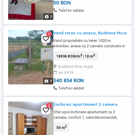
50 RON
Telefon validat
3
Vand teren cu anexa, Budeasa Mica
7
Vand proprietate cu teren 1030 m
intravilan, anexa cu 2 camere construita in
anul 2023 cu autorizatie, fundatie de 1 m
2
2
18936 RON/m
| 18 m
si ziduri de bca, pod izolat si magazie
pentru unelte sau garaj in zona Budeasa
Budeasa Mica, Arges
Mica. Este situata langa pârâu si padure,
ieri 04:59
zona rezidentiala deosebita, linistita,
curata, drum privat. ...
340 854 RON
9
Telefon validat
Inchiriez apartament 2 camere
1
Ofer spre închiriere apartament cu 2
camere, confort 1, semidecomandat,
având o suprafață de 55 m , situat într-o
2
55 m
zonă liniștită la doar 5 km de Pitești.
Locuința beneficiază de acces facil la