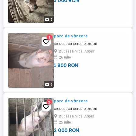
3 000 RON
3
porc de vânzare
1
crescut cu cereale propri
Budeasa Mica, Arges
26 iulie
1 800 RON
3
porc de vânzare
2
crescut cu cereale propri
Budeasa Mica, Arges
25 iulie
2 000 RON