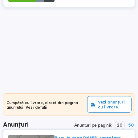
Vezi anunțuri
Cumpără cu livrare, direct din pagina
cu livrare
anunțului.
Vezi detalii
Anunțuri
20
50
Anunțuri pe pagină:
Birou in zona DN65B, suprafata