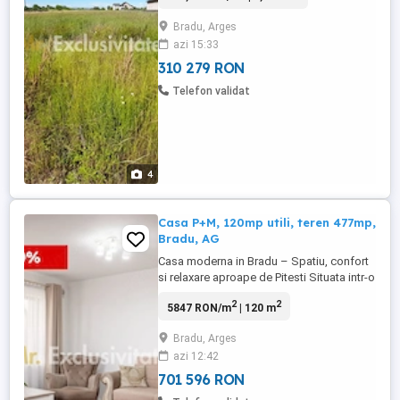
laterala terenului, Noul cumparator il poate
Bradu, Arges
dezmembra in 2 sau 3 loturi. Toate
azi 15:33
utilitatile inclusiv gazele, sunt in
apropierea terenului,. ...
310 279 RON
Telefon validat
4
Casa P+M, 120mp utili, teren 477mp,
Bradu, AG
Casa moderna in Bradu – Spatiu, confort
si relaxare aproape de Pitesti Situata intr-o
zona noua si in plina dezvoltare din Bradu,
2
2
5847 RON/m
| 120 m
la doar cateva minute de Pitesti, aceasta
proprietate reprezinta o optiune
Bradu, Arges
echilibrata pentru cei care cauta linistea
azi 12:42
de la marginea orasului fara a face
compromisuri la ...
701 596 RON