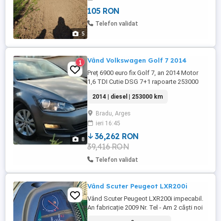
105 RON
Telefon validat
5
Vând Volkswagen Golf 7 2014
1
Preț 6900 euro fix Golf 7, an 2014 Motor
1,6 TDI Cutie DSG 7+1 rapoarte 253000
km Clima 2 zone plus spate Pilot automat
2014 | diesel | 253000 km
Camera menținere distanta Camere trafic
fata și spate 4K full HD Mașina este full
Bradu, Arges
are foarte multe dotari. La 250000 in
ieri 16:45
mașină s-au investit peste 1000 euro : kit
distribuție schimbat, ...
36,262 RON
8
39,416 RON
Telefon validat
Vând Scuter Peugeot LXR200i
Vând Scuter Peugeot LXR200i impecabil.
An fabricație 2009 Nr. Tel - Am 2 căști noi
Priza telefon Suport telefon 2 rânduri de