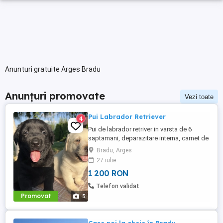
Anunturi gratuite Arges Bradu
Anunțuri promovate
Vezi toate
Pui Labrador Retriever
4
Pui de labrador retriver in varsta de 6
saptamani, deparazitare interna, carnet de
sanatate si vaccin! Sunt 4 masculi si
Bradu, Arges
provin din parinti cu pedigree! Pentru mai
27 iulie
multe detalii si poze astept mesaj pe
1 200 RON
whatsapp.
Telefon validat
Promovat
5