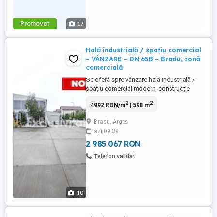
Promovat
17
Hală industrială / spațiu comercial
– VÂNZARE – DN 65B – Bradu, zonă
comercială
Se oferă spre vânzare hală industrială /
spațiu comercial modern, construcție
2021, amplasată în Bradu – zonă
2
2
4992 RON/m
| 598 m
comercială, cu deschidere directă la DN
65B și acces rapid către autostradă,
Bradu, Arges
locație ideală pentru activități comerciale,
azi 09:39
logistice sau de producție. *** Imobilul
are o suprafață utilă totală ...
2 985 067 RON
Telefon validat
10