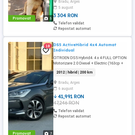
Bradu, Arges
Puii provin din părinți de rasă pură, cu un
5 august
temperament excelent, calmi, protectori și
3 304 RON
extrem de devotați familiei. Sunt crescuți
Promovat
5
în mediu curat, cu atenție maximă la
Telefon validat
nutriție ...
Repostat automat
DS5 ActiveHibrid 4x4 Automat
18
Individual
CITROEN DS5 Hybrid4. 4 x 4 FULL OPTION
Motorizare 2.0 Diesel + Electric (163cp +
37cp) Import Olanda 2024 - an fabricatie
2012 | hibrid | 200 km
2012 . Cutie automata (Mod Sport) +
Padele F1 . Norma de poluare Euro 5
Bradu, Arges
Plafon Panoramic Interior piele full electric
6 august
încălzire, memorie si masaj Sistem
Comfort Keyless ...
41,991 RON
47,246 RON
Telefon validat
Repostat automat
Promovat
7