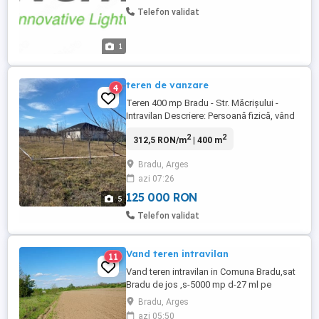
cantității producției; - Monitorizarea
Telefon validat
procesului și raportarea datelor de
producție; - Respectarea normelor de
siguranță și menținerea ordinii; - ...
1
teren de vanzare
4
Teren 400 mp Bradu - Str. Măcrișului -
Intravilan Descriere: Persoană fizică, vând
teren intravilan în suprafață de 400 mp,
2
2
312,5 RON/m
| 400 m
situat în comuna Bradu, județul Argeș.
Detalii cheie: Locație: Strada Măcrișului.
Bradu, Arges
Acces: Drum administrat de primărie,
azi 07:26
lățime de 8 metri. Utilități: În imediata
proximitate ...
125 000 RON
5
Telefon validat
Vand teren intravilan
11
Vand teren intravilan in Comuna Bradu,sat
Bradu de jos ,s-5000 mp d-27 ml pe
ambele capete.Unic proprietar de drept
Bradu, Arges
azi 05:50