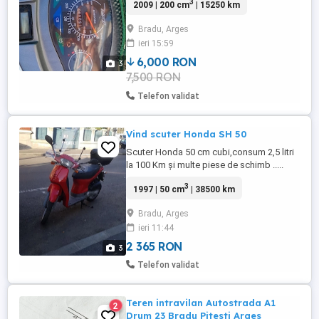
3
2009 | 200 cm
| 15250 km
chei Cauciucuri noi MICHELIN Preț 6000lei
negociabil
Bradu, Arges
ieri 15:59
6,000 RON
3
7,500 RON
Telefon validat
Vind scuter Honda SH 50
Scuter Honda 50 cm cubi,consum 2,5 litri
la 100 Km și multe piese de schimb .....
3
1997 | 50 cm
| 38500 km
Bradu, Arges
ieri 11:44
2 365 RON
3
Telefon validat
Teren intravilan Autostrada A1
2
Drum 23 Bradu Pitesti Arges