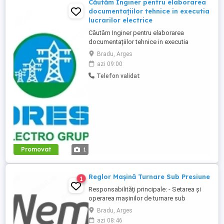
Căutăm Inginer pentru elaborarea
documentațiilor tehnice in executia
lucrarilor electrice
Căutăm Inginer pentru elaborarea
documentațiilor tehnice in executia
lucrarilor de instalatii electrice și licitații,
Bradu, Arges
care își cunoaste bine meseria, are
azi 09:00
experiență și se mândreste cu calitatea
Telefon validat
muncii sale. Oferim în schimb: Un salariu
care iti va recompensa munca corect și pe
care îl vei primi mereu ...
Promovat
1
Reglor Mașină Turnare Sub Presiune
1
Responsabilități principale: - Setarea și
operarea mașinilor de turnare sub
presiune; - Coordonarea și instruirea
Bradu, Arges
operatorilor; - Asigurarea calității și
azi 08:46