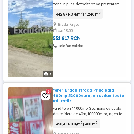
zona in plina dezvoltare! Va prezentam
spre achizitie un teren intravilan 1246 mp,
2
2
442,87 RON/m
| 1,246 m
situat in Prundu Platou pe strada Fragilor.
Terenul este plan, liber de sarcini, se afla
Bradu, Arges
in zona cu destinatie rezidentiala si
azi 10:33
datorita suprafetei ideale pentru
constructia casei ...
551 817 RON
Telefon validat
6
teren Bradu strada Principala
3
400mp 32000euro,intravilan toate
utilitatile
vand teren 11000mp Geamana cu dubla
deschidere de 40m,100000euro, agentie
imoiliara PRO LIFE
2
2
420,43 RON/m
| 400 m
COMISION2%,SI.parcele SMEURA 500mp
25000euro,Albota vizavi primarie 530mp