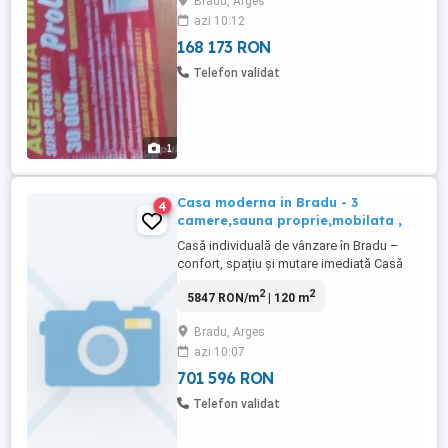
Bradu, Arges
toate utilitatile 19000euro,BRADU min
azi 10:12
400mp 20000euro,ZEAMA RECE
CATANELE 1000mp 10000euro,parcele
168 173 RON
500mp BASCOV Valea Ursului
Telefon validat
19000euro,minim ...
1
Casa moderna in Bradu - 3
4
camere,sauna proprie,mobilata ,
Casă individuală de vânzare în Bradu –
confort, spațiu și mutare imediată Casă
individuală de vânzare în Bradu, într-o
2
2
5847 RON/m
| 120 m
zonă liniștită, la doar câteva minute de
Pitești, ideală pentru cei care își doresc
Bradu, Arges
confort, spațiu și o locuință complet
azi 10:07
funcțională, fără investiții suplimentare.
Proprietatea are ...
701 596 RON
Telefon validat