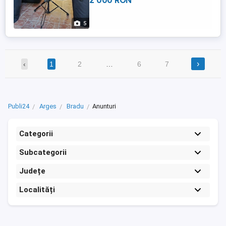
2 000 RON
5
›
‹
1
2
…
6
7
Publi24
Arges
Bradu
Anunturi
Categorii
Subcategorii
Județe
Localități