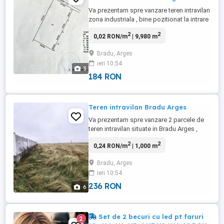
Va prezentam spre vanzare teren intravilan
zona industriala , bine pozitionat la intrare
pe Drumul 23 [ zona Metro ] la aproximativ
2
2
0,02 RON/m
| 9,980 m
500 m de A1 Pitesti - Bucuresti , avand
suprafata de 9980 mp cu deschidere de
Bradu, Arges
70 m, toate utilitatile in zona : apa , gaze ,
ieri 10:54
canalizare , curent . Pretabil pentru
3
dezvoltarea ...
184 RON
Teren intravilan Bradu Arges
Va prezentam spre vanzare 2 parcele de
teren intravilan situate in Bradu Arges ,
fiecare parcela are suprafata de 1000 mp
2
2
0,24 RON/m
| 1,000 m
cu deschidere de 24 mp, utilitati in zona .
Parcela ingradita cu gard de beton ,
Bradu, Arges
suprafata 1000 mp , deschidere 24m , pret
ieri 10:54
= 55 euro mp Parcela neingradita ,
suprafata 1000 mp , deschidere ...
236 RON
6
Set de 2 becuri cu led pt faruri
2