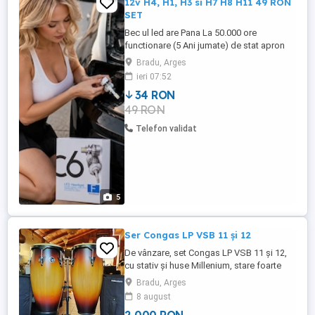
12v H4, H1, H3 si H7 H8 H11 49 RON
SET
Bec ul led are Pana La 50.000 ore
functionare (5 Ani jumate) de stat apron
continuu. Si nu se scutura filamentul ca la
Bradu, Arges
halogen. Set de 2 becuri LED pentru faruri
ieri 07:52
H4, H1 și H3 si H7. Costul este de 49 de
34 RON
RON pentru setul complet. Becurile LED
49 RON
sunt noi și de înaltă calitate, asigurând o
iluminare mai ...
Telefon validat
5
Ser Congas LP VSB 11 și 12
De vânzare, set Congas LP VSB 11 și 12,
cu stativ și huse Millenium, stare foarte
bună. Se pot vedea în Pitești!
Bradu, Arges
8 august