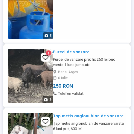
3
Purcei de vanzare
1
Purcei de vanzare pret fix 250 lei buc
varsta 1 luna jumatate
Barla, Arges
6 iulie
250 RON
Telefon validat
5
Tap metis anglonubian de vanzare
Țap metis anglonubian de vanzare vârsta
6 luni preț 600 lei