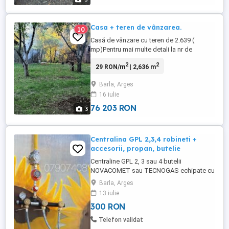
Casa + teren de vânzarea.
10
Casă de vânzare cu teren de 2.639 (
mp)Pentru mai multe detali la nr de
telefon. În Com Bârla, Sat Afrimesti, Jud
2
2
29 RON/m
| 2,636 m
Argeș.
Barla, Arges
16 iulie
76 203 RON
3
Centralina GPL 2,3,4 robineti +
accesorii, propan, butelie
Centraline GPL 2, 3 sau 4 butelii
NOVACOMET sau TECNOGAS echipate cu
manometru, supapa de siguranta la
Barla, Arges
suprapresiune , suport de prindere pe
13 iulie
perete si robineti unisens ( circula gazul
300 RON
dintr-o butelie in alta). Posibilitate de
conectare in serie cu alte centraline.
Telefon validat
Produsele sunt noi si vin insotite ...