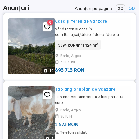
Anunțuri
20
50
Anunțuri pe pagină:
Casa și teren de vanzare
9
Vând teren si casa în
com.Barla,sat,Urluieni deschidere la
strada 200-250 m care se poate partaja
2
2
5594 RON/m
| 124 m
,casa 4 camere, baie,living bucătărie
,camara și alte anexe, magazie, bucatarie
Barla, Arges
vara ,beci,fosa, cablu,internet ,camere
7 august
video ,2 puțuri in curte si in casa plus apa
curenta cu bransament lângă casa, sobe
693 713 RON
10
...
Tap anglonubian de vanzare
Tap anglonubian varsta 3 luni pret 300
euro
Barla, Arges
30 iulie
1 573 RON
Telefon validat
5