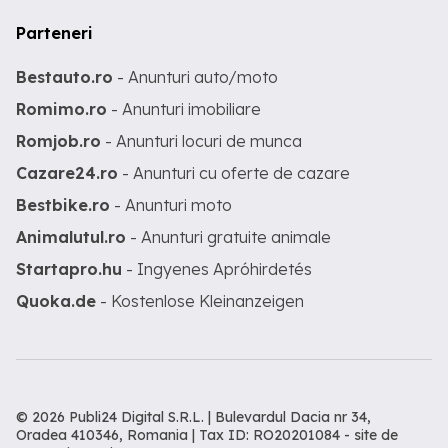
Parteneri
Bestauto.ro
- Anunturi auto/moto
Romimo.ro
- Anunturi imobiliare
Romjob.ro
- Anunturi locuri de munca
Cazare24.ro
- Anunturi cu oferte de cazare
Bestbike.ro
- Anunturi moto
Animalutul.ro
- Anunturi gratuite animale
Startapro.hu
- Ingyenes Apróhirdetés
Quoka.de
- Kostenlose Kleinanzeigen
© 2026 Publi24 Digital S.R.L. | Bulevardul Dacia nr 34,
Oradea 410346, Romania | Tax ID: RO20201084 -
site de