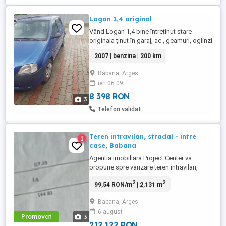
Logan 1,4 original
Vând Logan 1,4 bine întreținut stare
originala ținut în garaj, ac , geamuri, oglinzi
electrice.... etc ! Km reali !!!
2007 | benzina | 200 km
Babana, Arges
ieri 06:09
8 398 RON
3
Telefon validat
Teren intravilan, stradal - intre
1
case, Babana
Agentia imobiliara Project Center va
propune spre vanzare teren intravilan,
stradal, situat in comuna Babana - zona
2
2
99,54 RON/m
| 2,131 m
Primariei, in suprafata de 2131 mp, avand
2 deschideri de 17 m, respectiv 14 m.
Babana, Arges
Utilitatile sunt la limita proprietatii - apa si
6 august
curent. Este ideal pentru constructia unei
Promovat
3
case, fiind ...
212 122 RON