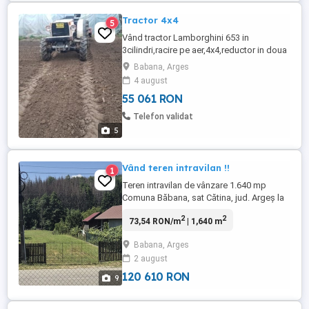
Tractor 4x4
5
Vând tractor Lamborghini 653 in
3cilindri,racire pe aer,4x4,reductor in doua
trepte,2manete,2iesiri hidraulice,priza
Babana, Arges
doua trepte,blocare sateliti,ambreiaj pe
4 august
priza,troliu in fata electric,anvelope fata
55 061 RON
noi,pornire la sfert,nu consuma ulei,nu
scoate fum,merge ceasSe da impreuna
Telefon validat
cu freza de pamant de1,95 ...
5
Vând teren intravilan !!
1
Teren intravilan de vânzare 1.640 mp
Comuna Băbana, sat Cătina, jud. Argeș la
doar 15 minute de Pitești Vând teren
2
2
73,54 RON/m
| 1,640 m
intravilan cu suprafața de 1.640 mp, situat
stradal, în comuna Băbana, sat Cătina,
Babana, Arges
județul Argeș, la aproximativ 15 minute de
2 august
municipiul Pitești. Avantaje: Teren cu
deschidere la drum. Poziție ...
120 610 RON
9