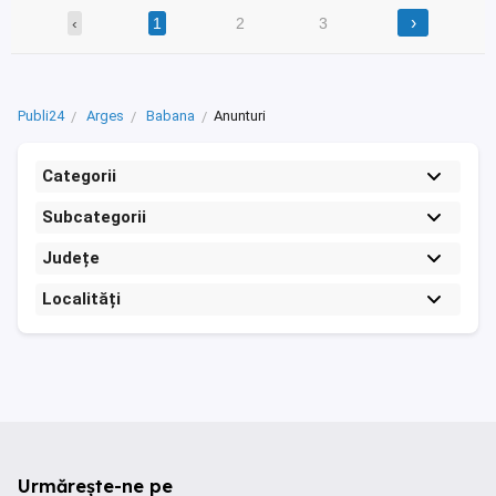
›
‹
1
2
3
Publi24
Arges
Babana
Anunturi
Categorii
Subcategorii
Județe
Localități
Urmărește-ne pe