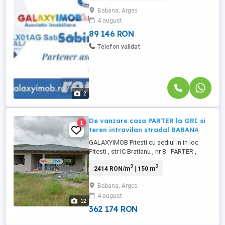
amplasat pe raza loc Babana, jud Arges ,
Babana, Arges
zona feerica , in spate padure , acces
4 august
direct la drum principal asfaltat .
Proprietatea dispune la ...
89 146 RON
Telefon validat
2
De vanzare casa PARTER la GRI si
1
teren intravilan stradal BABANA
GALAXYIMOB Pitesti cu sediul in in loc
Pitesti , str IC Bratianu , nr 8 - PARTER ,
ofera la vanzare casa PARTER la rosu din
2
2
2414 RON/m
| 150 m
caramida cu o amprenta de 150 mp si
invelitoare din tabla si teren aferent de 750
Babana, Arges
mp intravilan cc imprejmuit partial
4 august
amplasat pe raza loc Babana, jud Arges ,
12
zona feerica , in ...
362 174 RON