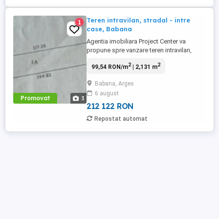
Teren intravilan, stradal - intre
1
case, Babana
Agentia imobiliara Project Center va
propune spre vanzare teren intravilan,
stradal, situat in comuna Babana - zona
2
2
99,54 RON/m
| 2,131 m
Primariei, in suprafata de 2131 mp, avand
2 deschideri de 17 m, respectiv 14 m.
Babana, Arges
Utilitatile sunt la limita proprietatii - apa si
6 august
curent. Este ideal pentru constructia unei
Promovat
3
case, fiind ...
212 122 RON
Repostat automat