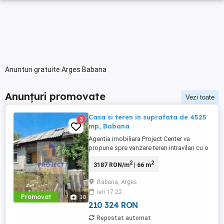
Anunturi gratuite Arges Babana
Anunțuri promovate
Vezi toate
Casa si teren in suprafata de 4525
3
mp, Babana
Agentia imobiliara Project Center va
propune spre vanzare teren intravilan cu o
suprafata de 4525 mp, avand deschidere
2
2
3187 RON/m
| 66 m
de 15 m, situat in localitatea Babana,
stradal. Pe teren este construita o casa
Babana, Arges
batraneasca cu o suprafata de 66 mp,
ieri 17:22
casa necesita renovare. Utilitati: curent
Promovat
10
electric, apa potabila ...
210 324 RON
Repostat automat