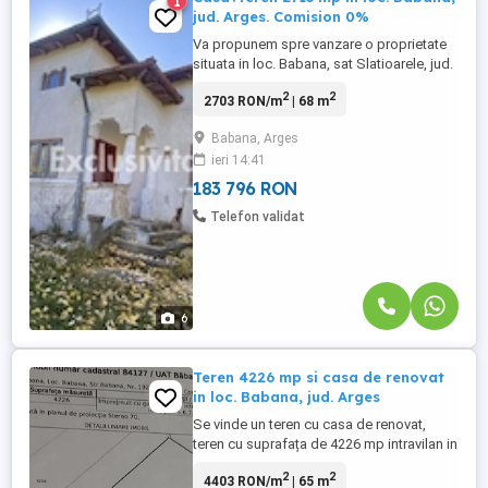
1
jud. Arges. Comision 0%
Va propunem spre vanzare o proprietate
situata in loc. Babana, sat Slatioarele, jud.
Arges, intr-o zona linistita si retrasa,
2
2
2703 RON/m
| 68 m
departe de zgomotul orasului, insa usor
accesibila. Beneficiaza de un teren cu
Babana, Arges
suprafata de 2713 mp, unde regasim o
ieri 14:41
casa traditionala romanesca in suprafata
de 72 mp, casa care ...
183 796 RON
Telefon validat
6
Teren 4226 mp si casa de renovat
in loc. Babana, jud. Arges
Se vinde un teren cu casa de renovat,
teren cu suprafața de 4226 mp intravilan in
loc. Babana, jud. Arges, beneficiind de un
2
2
4403 RON/m
| 65 m
front stradal generos de 60 ml, situat într-