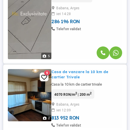
o zonă înconjurată de natură și lumină,
Babana, Arges
acolo unde fiecare dimineață începe cu
ieri 14:28
aer curat și o priveliște superba asupra
imprejurimilor. ...
286 196 RON
Telefon validat
5
Casa de vanzare la 10 km de
9
cartier Trivale
Casa la 10 km de cartier trivale
2
2
4070 RON/m
| 200 m
Babana, Arges
ieri 12:09
813 952 RON
2
Telefon validat