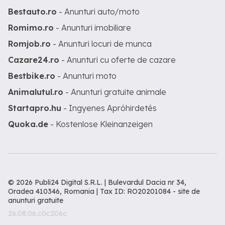
Bestauto.ro
- Anunturi auto/moto
Romimo.ro
- Anunturi imobiliare
Romjob.ro
- Anunturi locuri de munca
Cazare24.ro
- Anunturi cu oferte de cazare
Bestbike.ro
- Anunturi moto
Animalutul.ro
- Anunturi gratuite animale
Startapro.hu
- Ingyenes Apróhirdetés
Quoka.de
- Kostenlose Kleinanzeigen
© 2026 Publi24 Digital S.R.L. | Bulevardul Dacia nr 34,
Oradea 410346, Romania | Tax ID: RO20201084 -
site de
anunturi gratuite
26.08.06.c0c206c