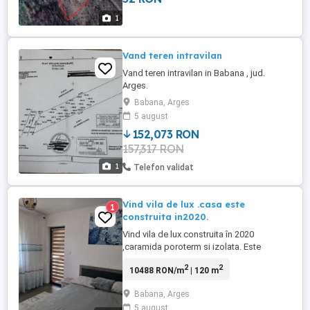
1
Vand teren intravilan
Vand teren intravilan in Babana , jud.
Arges.
Babana, Arges
5 august
152,073 RON
157,317 RON
1
Telefon validat
Vind vila de lux .casa este
1
construita in2020.
Vind vila de lux construita în 2020
,caramida poroterm si izolata. Este
compartimentata astfel,:3camere ,living
2
2
10488 RON/m
| 120 m
spațios, bucătărie
separata,2bai,terasa,semineu,,centrala pe
Babana, Arges
gaz Ariston . 32kw. Terasa 8.5 5 ,foișor cu
5 august
barbeque. Casa are 120mp locuibili,2