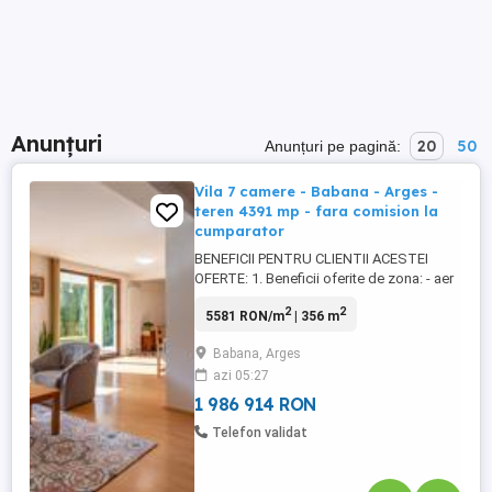
Anunțuri
20
50
Anunțuri pe pagină:
Vila 7 camere - Babana - Arges -
teren 4391 mp - fara comision la
cumparator
BENEFICII PENTRU CLIENTII ACESTEI
OFERTE: 1. Beneficii oferite de zona: - aer
curat, considerat similar cu aerul din
2
2
5581 RON/m
| 356 m
Breaza (in aceasta zona speranta de viata
este de peste 80 de ani) - zona foarte
Babana, Arges
linistita, fara circulatie intensa, - 22 km
azi 05:27
pana la Autostrada A1 - 15 min de mers pe
jos pana la ...
1 986 914 RON
Telefon validat