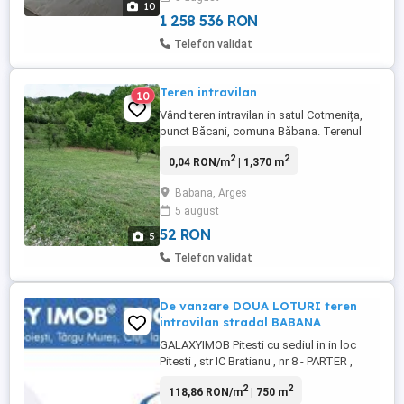
10
balcoane închise.curent trifazic,curte
1 258 536 RON
1100mp curte ...
Telefon validat
Teren intravilan
10
Vând teren intravilan in satul Cotmenița,
punct Băcani, comuna Băbana. Terenul
are o suprafață de 1370 mp cu o
2
2
0,04 RON/m
| 1,370 m
deschidere de 25 metri liniari și are o
ușoară înclinație . La limita proprietății se
Babana, Arges
află apă, electricitatea și cablul. Zona este
5 august
foarte liniștită și curată . Pentru mai multe
detalii și vizualizări ...
52 RON
5
Telefon validat
De vanzare DOUA LOTURI teren
intravilan stradal BABANA
GALAXYIMOB Pitesti cu sediul in in loc
Pitesti , str IC Bratianu , nr 8 - PARTER ,
ofera la vanzare DOUA LOTURI teren de
2
2
118,86 RON/m
| 750 m
750 mp intravilan cc imprejmuit partial