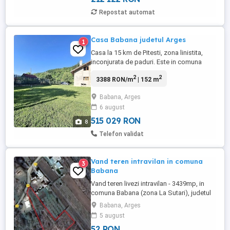
Repostat automat
Casa Babana judetul Arges
1
Casa la 15 km de Pitesti, zona linistita,
inconjurata de paduri. Este in comuna
Babana, satul Cotmenita. Constructie din
2
2
3388 RON/m
| 152 m
BCA , 2023. Suprafata construita 175 mp.
Teren curte+gradina 2800 mp. Incalzirea
Babana, Arges
este pe lemne (soba). Apa este din izvor
6 august
captat in curte, la 100 m distanta de casa.
Canalizarea in ...
515 029 RON
8
Telefon validat
Vand teren intravilan in comuna
3
Babana
Vand teren livezi intravilan - 3439mp, in
comuna Babana (zona La Sutari), judetul
Arges. Bonus -teren 500mp in apropiere!
Babana, Arges
5 august
52 RON