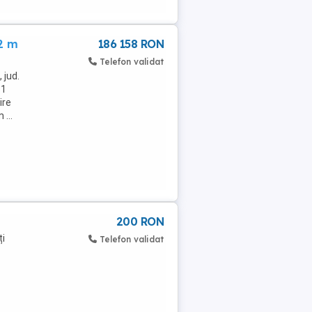
42 m
186 158 RON
Telefon validat
 jud.
 1
ire
...
200 RON
ți
Telefon validat