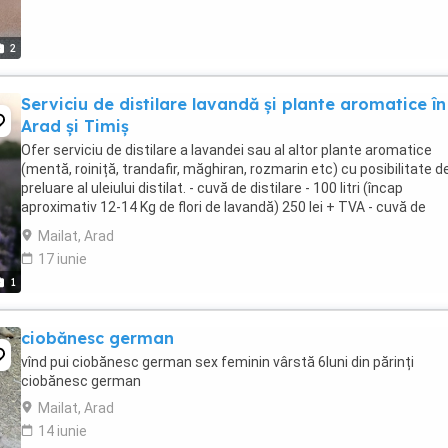
2
Serviciu de distilare lavandă și plante aromatice în
Arad și Timiș
Ofer serviciu de distilare a lavandei sau al altor plante aromatice
(mentă, roiniță, trandafir, măghiran, rozmarin etc) cu posibilitate d
preluare al uleiului distilat. - cuvă de distilare - 100 litri (încap
aproximativ 12-14 Kg de flori de lavandă) 250 lei + TVA - cuvă de
distilare - 1300 litri (încap ...
Mailat, Arad
17 iunie
1
ciobănesc german
vînd pui ciobănesc german sex feminin vârstă 6luni din părinți
ciobănesc german
Mailat, Arad
14 iunie