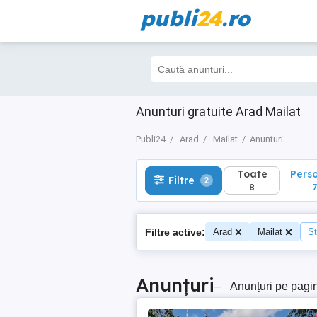
publi
24
.ro
Toate
Perso
Filtre
2
8
7
Anunturi gratuite Arad Mailat
Publi24
Arad
Mailat
Anunturi
Toate
Pers
Filtre
2
8
7
Filtre active:
Arad
Mailat
Șt
Anunțuri
–
Anunțuri pe pagi