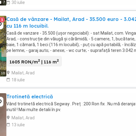
7
30 iulie
Casă de vânzare - Mailat, Arad - 35.500 euro - 3.0
3
cu 116 m locuibil.
Casă de vanzare - 35.500 (ușor negociabil): - sat Mailat, com. Vinga,
Arad; - construcție din văiugă și cărămidă; - 5 camere, 1, bucătarie,
baie, 1 cămară, 1 beci (116 m locuibil); - puț cu apă potabilă; - încălz
pe lemne; - garaj auto; - anexe; - wc curte; - suprafață teren 3.042 m 
2
2
1605 RON/m
| 116 m
Mailat, Arad
10
18 iulie
Trotinetă electrică
Vând trotinetă electrică Segway . Preț : 200 Ron fix . Nu mă deranja
inutil ! Mai multe detalii în pv.
Mailat, Arad
13 iulie