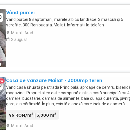
Vând purcei
Vând purcei 8 săptămâni, marele alb cu landrace. 3 masculi și 5
scrofițe. 300 Ron bucata. Mailat. Informații la telefon
Mailat, Arad
2 august
5
Casa de vanzare Mailat - 3000mp teren
24
Vând casă situată pe strada Principală, aproape de centru, biserică
magazine. Proprietatea este compusă dintr-o casă principală cu 4
camere, bucătărie, cămară de alimente, baie cu apă curentă, pivniț
garaj din cărămidă. În plus, există o anexă care include o cameră
suplimentară, un depozit și ...
2
2
96 RON/m
| 3,000 m
Mailat, Arad