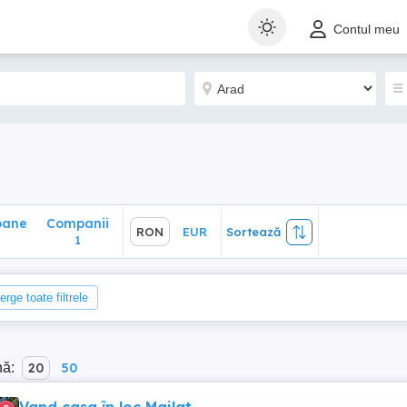
ane
Companii
RON
EUR
Sortează
Contul meu
1
oane
Companii
RON
EUR
Sortează
1
erge toate filtrele
nă:
20
50