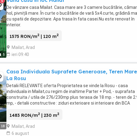
Vand casa în loc Mailat
5
De vânzare casa Mailat. Casa mare are 3 camere bucătărie, cămar
hol, pivniță mare. În curte o bucătărie de vară 5x4.curte, grădină m
cu spatii de depozitare. Apa trasa în fata casei.Nu este renovat în
interior.
2
2
1575 RON/m
| 120 m
Mailat, Arad
ieri 09:40
5
Casa Individuala Suprafete Generoase, Teren Mare
La Rosu
Detalii RELEVANTE oferta Proprietatea se vinde la Rosu - casa
individuala in Mailat,cu regim de inaltime Parter + Pod, - suprafata
construita / utila de 276/230mp plus terasa de 18 mp. - teren de 2
mp, - detalii constructive : ziduri exterioare si interioare din BCA
termoizolata exterior, acoperis ...
2
2
1483 RON/m
| 230 m
Mailat, Arad
18
6 august