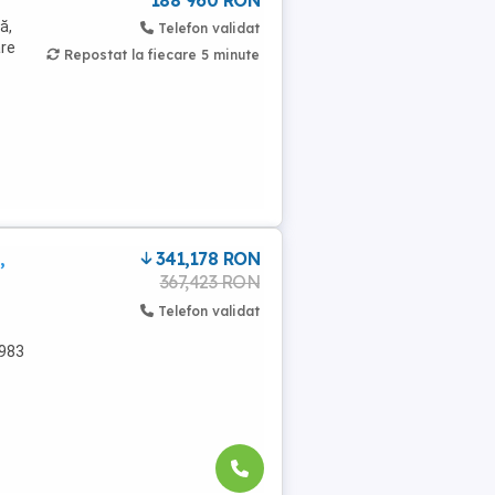
188 960 RON
ă,
Telefon validat
are
Repostat la fiecare 5 minute
,
341,178 RON
367,423 RON
Telefon validat
.983