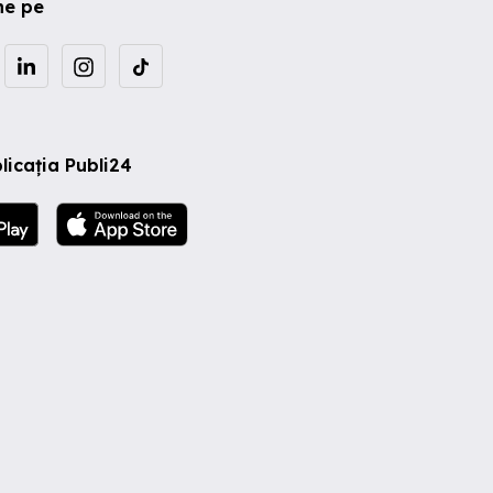
ne pe
licația Publi24