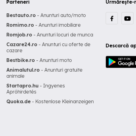
Parteneri
Urmărește-
Bestauto.ro
- Anunturi auto/moto
Romimo.ro
- Anunturi imobiliare
Romjob.ro
- Anunturi locuri de munca
Cazare24.ro
- Anunturi cu oferte de
Descarcă ap
cazare
Bestbike.ro
- Anunturi moto
Animalutul.ro
- Anunturi gratuite
animale
Startapro.hu
- Ingyenes
Apróhirdetés
Quoka.de
- Kostenlose Kleinanzeigen