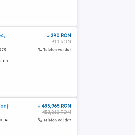
oc,
290 RON
310 RON
race
Telefon validat
i
cuma.
honț
433,965 RON
452,810 RON
omuna
Telefon validat
u