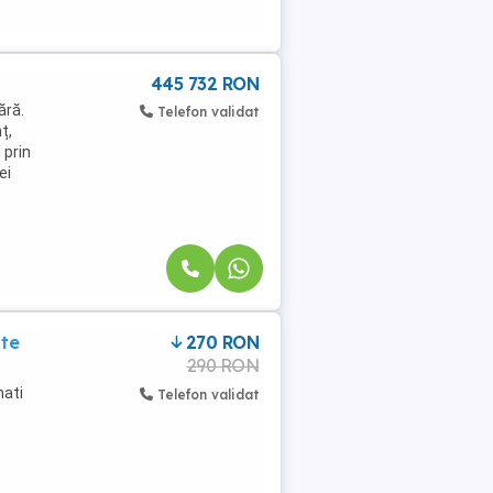
445 732 RON
ără.
Telefon validat
ț,
 prin
ei
ate
270 RON
290 RON
nati
Telefon validat