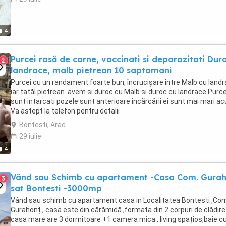
4
Purcei rasă de carne, vaccinati si deparazitati Dur
2
landrace, malb pietrean 10 saptamani
Purcei cu un randament foarte bun, încrucișare între Malb cu land
iar tatăl pietrean. avem si duroc cu Malb si duroc cu landrace Purce
sunt intarcati pozele sunt anterioare încărcării ei sunt mai mari a
Va astept la telefon pentru detalii
Bontesti, Arad
29 iulie
4
Vând sau Schimb cu apartament -Casa Com. Gura
3
sat Bontesti -3000mp
Vând sau schimb cu apartament casa in Localitatea Bontesti ,C
Gurahonț , casa este din cărămidă ,formata din 2 corpuri de clădire
casa mare are 3 dormitoare +1 camera mica , living spațios,baie c