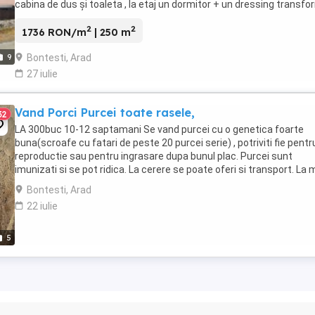
cabina de dus și toaleta , la etaj un dormitor + un dressing transf
din pod de aproximativ 30 ...
2
2
1736 RON/m
| 250 m
Bontesti, Arad
9
27 iulie
Vand Porci Purcei toate rasele,
32
LA 300buc 10-12 saptamani Se vand purcei cu o genetica foarte
buna(scroafe cu fatari de peste 20 purcei serie) , potriviti fie pentr
reproductie sau pentru ingrasare dupa bunul plac. Purcei sunt
imunizati si se pot ridica. La cerere se poate oferi si transport. La 
multe bucati se negociaza Va ...
Bontesti, Arad
22 iulie
5