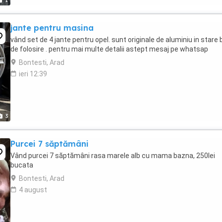
1
jante pentru masina
vând set de 4 jante pentru opel. sunt originale de aluminiu in stare
de folosire . pentru mai multe detalii astept mesaj pe whatsap
Bontesti, Arad
ieri 12:39
3
Purcei 7 săptămâni
Vând purcei 7 săptămâni rasa marele alb cu mama bazna, 250lei
bucata
Bontesti, Arad
4 august