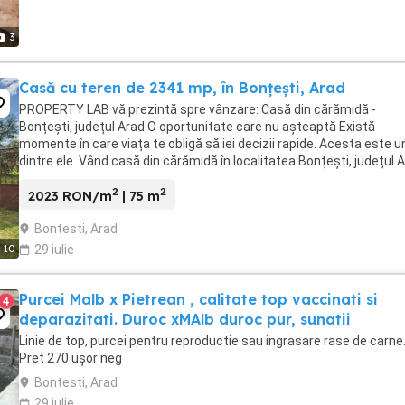
3
Casă cu teren de 2341 mp, în Bonțești, Arad
PROPERTY LAB vă prezintă spre vânzare: Casă din cărămidă -
Bonțești, județul Arad O oportunitate care nu așteaptă Există
momente în care viața te obligă să iei decizii rapide. Acesta este u
dintre ele. Vând casă din cărămidă în localitatea Bonțești, județul A
o proprietate cu potențial real, ...
2
2
2023 RON/m
| 75 m
Bontesti, Arad
10
29 iulie
Purcei Malb x Pietrean , calitate top vaccinati si
4
deparazitati. Duroc xMAlb duroc pur, sunatii
Linie de top, purcei pentru reproductie sau ingrasare rase de carne
Pret 270 ușor neg
Bontesti, Arad
29 iulie