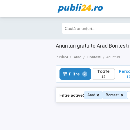
publi
24
.ro
Toate
Perso
Filtre
2
12
10
Anunturi gratuite Arad Bontesti
Publi24
Arad
Bontesti
Anunturi
Toate
Pers
Filtre
2
12
1
Filtre active:
Arad
Bontesti