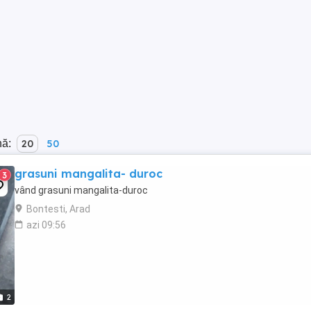
nă:
20
50
grasuni mangalita- duroc
3
vând grasuni mangalita-duroc
Bontesti, Arad
azi 09:56
2