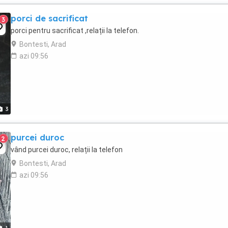
porci de sacrificat
3
porci pentru sacrificat ,relații la telefon.
Bontesti, Arad
azi 09:56
3
purcei duroc
2
vând purcei duroc, relații la telefon
Bontesti, Arad
azi 09:56