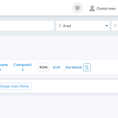
ane
Companii
RON
EUR
Sortează
Contul meu
2
oane
Companii
RON
EUR
Sortează
0
2
Șterge toate filtrele