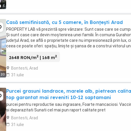
5
Casă semifinisată, cu 5 camere, în Bonțești Arad
PROPERTY LAB vă prezintă spre vânzare: Sunt case care se cump
Și sunt case care devin moștenirea unei familii. În comuna Gurahon
județul Arad, se află o proprietate care nu impresionează prin lux, ci
ceea ce poate oferi: spațiu, liniște și șansa de a construi viitorul un
familii. Ridicată ...
2
2
2648 RON/m
| 168 m
Bontesti, Arad
20
31 iulie
Purcei grasuni landrace, marele alb, pietrean calit
top garantat mai reveniti 10-12 saptamani
purcei pentru reproductie sau ingrasare, Foarte mancaciosi. Vacci
si deparazitati Sunati cel mai pun raport calitate pret
Bontesti, Arad
31 iulie