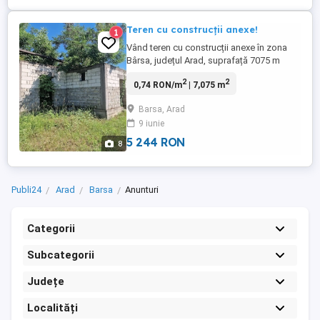
Teren cu construcții anexe!
1
Vând teren cu construcții anexe în zona
Bârsa, județul Arad, suprafață 7075 m
pătrați! Informații la telefon !
2
2
0,74 RON/m
| 7,075 m
Barsa, Arad
9 iunie
5 244 RON
8
Publi24
Arad
Barsa
Anunturi
Categorii
Subcategorii
Județe
Localități