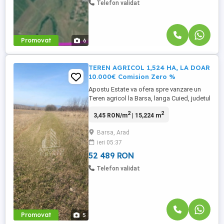
Telefon validat
Promovat
6
TEREN AGRICOL 1,524 HA, LA DOAR
10.000€ Comision Zero %
Apostu Estate va ofera spre vanzare un
Teren agricol la Barsa, langa Cuied, judetul
Arad Rate direct de la proprietar!!!
2
2
3,45 RON/m
| 15,224 m
Suprafata: 15.224 mp (aprox. 1,5 ha) 1,524
HA TEREN AGRICOL LA DOAR 10.000€ Se
Barsa, Arad
ofera spre vanzare teren agricol in
ieri 05:37
suprafata totala de 1,524 hectare, compus
din 2 CF-uri. Locatie: ...
52 489 RON
Telefon validat
Promovat
5