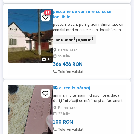
pescarie de vanzare cu case
13
locuibile
pescariile sânt pe 3 grădini alimentate din
canalul morilor casele sunt locuibile am
curent și apă potabilă acte de proprietate
2
2
56 RON/m
| 6,500 m
ln regula
Barsa, Arad
25 iulie
10
366 436 RON
Telefon validat
curea lv bărbați
am mai multe mărimi disponibile. daca
doriți îmi ziceți ce mărime și va fac anunț
pe OLX.
Barsa, Arad
22 iulie
100 RON
Telefon validat