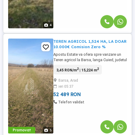
4
TEREN AGRICOL 1,524 HA, LA DOAR
10.000€ Comision Zero %
Apostu Estate va ofera spre vanzare un
Teren agricol la Barsa, langa Cuied, judetul
Arad Rate direct de la proprietar!!!
2
2
3,45 RON/m
| 15,224 m
Suprafata: 15.224 mp (aprox. 1,5 ha) 1,524
HA TEREN AGRICOL LA DOAR 10.000€ Se
Barsa, Arad
ofera spre vanzare teren agricol in
ieri 05:37
suprafata totala de 1,524 hectare, compus
din 2 CF-uri. Locatie: ...
52 489 RON
Telefon validat
Promovat
5