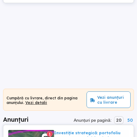
Vezi anunțuri
Cumpără cu livrare, direct din pagina
cu livrare
anunțului.
Vezi detalii
Anunțuri
20
50
Anunțuri pe pagină:
Investiție strategică: portofoliu
1