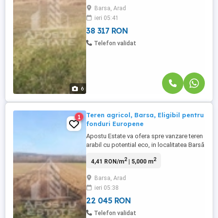
lungime (conform CF) Categoria: teren
Barsa, Arad
extravilan, in camp Caracteristici: teren
ieri 05:41
pretabil pentru agricultura bio (nu a mai
fost lucrat de peste ...
38 317 RON
Telefon validat
6
Teren agricol, Barsa, Eligibil pentru
1
fonduri Europene
Apostu Estate va ofera spre vanzare teren
arabil cu potential eco, in localitatea Barsă
(Hodis), judetul Arad, situat intr-o zona
2
2
4,41 RON/m
| 5,000 m
agricola stabila. Suprafata terenului este
de aproximativ 5.000 mp (0,5 ha), avand
Barsa, Arad
deschidere si acces facil, potrivit pentru
ieri 05:38
activitati agricole si investitii pe termen ...
22 045 RON
Telefon validat