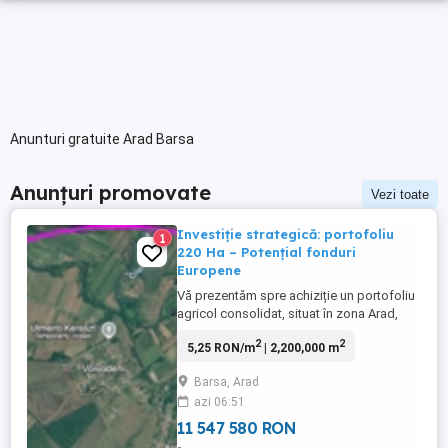
Anunturi gratuite Arad Barsa
Anunțuri promovate
Vezi toate
Investiție strategică: portofoliu
1
220 Ha – Potențial fonduri
Europene
Vă prezentăm spre achiziție un portofoliu
agricol consolidat, situat în zona Arad,
localitatea Bîrsa, ideal pentru investitori
2
2
5,25 RON/m
| 2,200,000 m
instituționali sau exploatații agricole care
doresc extinderea și accesarea
Barsa, Arad
programelor de finanțare nerambursabilă.
azi 06:51
Suprafață totală: 220 Hectare Structură
teren: * 140 Ha ...
11 547 580 RON