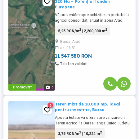
220 Ha – Potențial fonduri
Europene
Vă prezentăm spre achiziție un portofoliu
agricol consolidat, situat în zona Arad,
localitatea Bîrsa, ideal pentru investitori
2
2
5,25 RON/m
| 2,200,000 m
instituționali sau exploatații agricole care
doresc extinderea și accesarea
Barsa, Arad
programelor de finanțare nerambursabilă.
azi 06:51
Suprafață totală: 220 Hectare Structură
teren: * 140 Ha ...
11 547 580 RON
Telefon validat
Promovat
6
Teren mixt de 10.000 mp, ideal
3
pentru investitie, Barsa
Apostu Estate va ofera spre vanzare un
Teren agricol la Barsa, langa Cuied, judetul
Arad Suprafata: 10.224 mp (aprox. 1,02
2
2
3,75 RON/m
| 10,224 m
ha) Dimensiuni: 30 m latime x 341 m