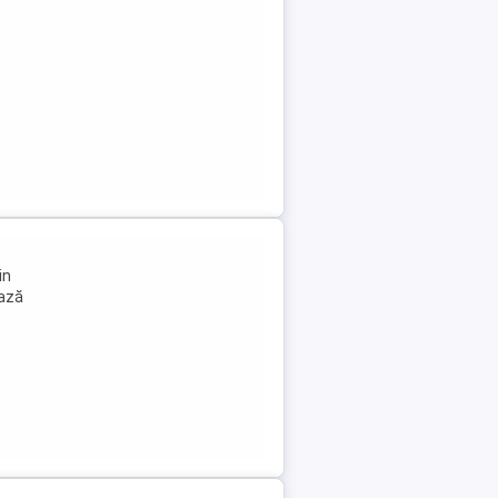
in
iază