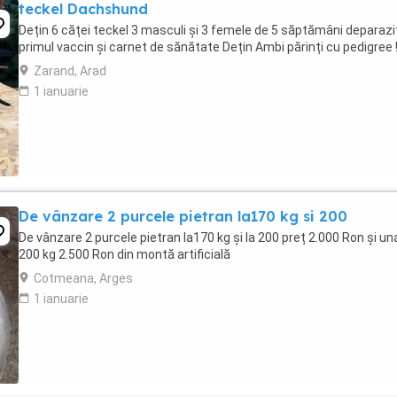
teckel Dachshund
Dețin 6 căței teckel 3 masculi și 3 femele de 5 săptămâni deparazi
primul vaccin și carnet de sănătate Dețin Ambi părinți cu pedigree !
Zarand, Arad
1 ianuarie
De vânzare 2 purcele pietran la170 kg si 200
De vânzare 2 purcele pietran la170 kg și la 200 preț 2.000 Ron și una
200 kg 2.500 Ron din montă artificială
Cotmeana, Arges
1 ianuarie