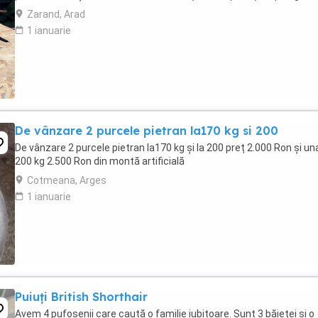
Zarand, Arad
1 ianuarie
De vânzare 2 purcele pietran la170 kg si 200
De vânzare 2 purcele pietran la170 kg și la 200 preț 2.000 Ron și una
200 kg 2.500 Ron din montă artificială
Cotmeana, Arges
1 ianuarie
Puiuți British Shorthair
Avem 4 pufoșenii care caută o familie iubitoare. Sunt 3 băieței și o