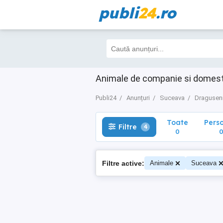
publi
24
.ro
Toate
Perso
Filtre
4
0
0
Animale de companie si domest
Publi24
Anunțuri
Suceava
Dragusen
Toate
Pers
Filtre
4
0
Filtre active:
Animale
Suceava