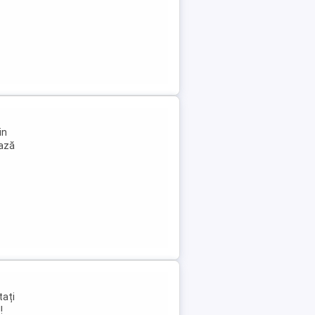
in
iază
tați
!