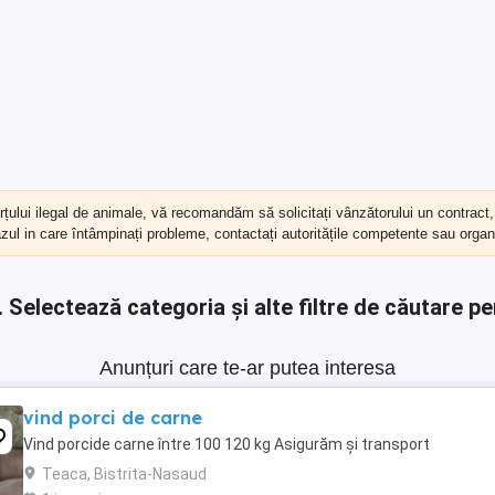
erțului ilegal de animale, vă recomandăm să
solicitați vânzătorului un contract
cazul in care întâmpinați probleme, contactați autoritățile competente sau organi
.
Selectează categoria și alte filtre de căutare pe
Anunțuri care te-ar putea interesa
vind porci de carne
Vind porcide carne între 100 120 kg Asigurăm și transport
Teaca, Bistrita-Nasaud