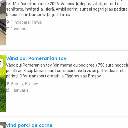
fetiță, născuți în 7 iunie 2026. Vaccinați, deparazitați, carnet de
sănătate, învățați la litieră. Ambii părinți sunt ai noștri și au pedigre
Disponibili în Dumbrăvița, jud. Timiş
Timisoara, Timis
1 ianuarie
Vând pui Pomeranian toy
Vând pui Pomeranian toy (din mama cu pedigree ) 750 euro negocia
puiuții au 8 săptămâni sunt cu vaccinurile la zi, se pot vedea ambii
părinți! Ofer transport gratuit la Făgăraș sau Brașov.
Brasov, Brasov
1 ianuarie
vind porci de carne