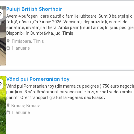
Puiuți British Shorthair
Avem 4 pufoșenii care caută o familie iubitoare. Sunt 3 băieței și o
fetiță, născuți în 7 iunie 2026. Vaccinați, deparazitați, carnet de
sănătate, învățați la litieră. Ambii părinți sunt ai noștri și au pedigre
Disponibili în Dumbrăvița, jud. Timiş
Timisoara, Timis
1 ianuarie
Vând pui Pomeranian toy
Vând pui Pomeranian toy (din mama cu pedigree ) 750 euro negocia
puiuții au 8 săptămâni sunt cu vaccinurile la zi, se pot vedea ambii
părinți! Ofer transport gratuit la Făgăraș sau Brașov.
Brasov, Brasov
1 ianuarie