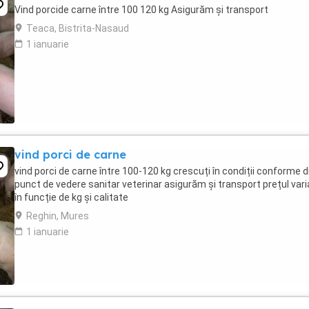
Vind porcide carne între 100 120 kg Asigurăm și transport
Teaca, Bistrita-Nasaud
1 ianuarie
vind porci de carne
vind porci de carne între 100-120 kg crescuți în condiții conforme d
punct de vedere sanitar veterinar asigurăm și transport prețul var
în funcție de kg și calitate
Reghin, Mures
1 ianuarie