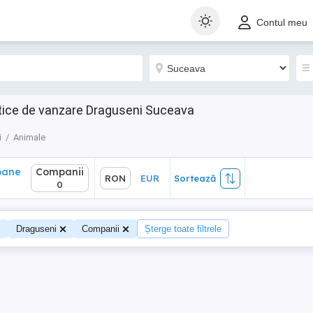
ane
Companii
RON
EUR
Sortează
Contul meu
0
ice de vanzare Draguseni Suceava
i
Animale
oane
Companii
RON
EUR
Sortează
0
0
Draguseni
Companii
Șterge toate filtrele