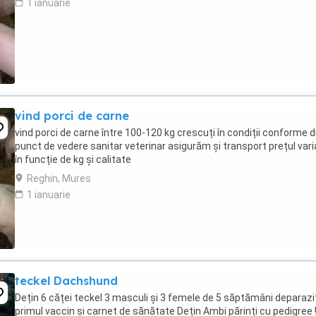
1 ianuarie
vind porci de carne
vind porci de carne între 100-120 kg crescuți în condiții conforme d
punct de vedere sanitar veterinar asigurăm și transport prețul var
în funcție de kg și calitate
Reghin, Mures
1 ianuarie
teckel Dachshund
Dețin 6 căței teckel 3 masculi și 3 femele de 5 săptămâni deparazi
primul vaccin și carnet de sănătate Dețin Ambi părinți cu pedigree !