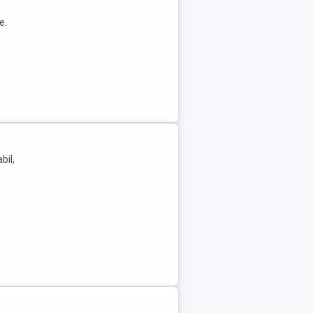
e.
bil,