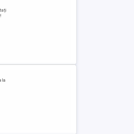
tați
!
 la