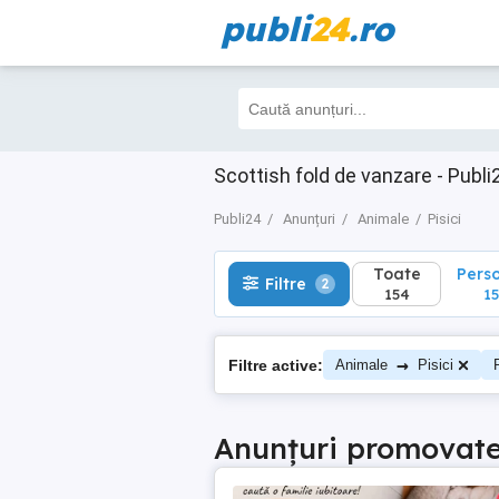
publi
24
.ro
Toate
Perso
Filtre
2
154
151
Scottish fold de vanzare - Publi
Publi24
Anunțuri
Animale
Pisici
Toate
Pers
Filtre
2
154
15
→
Filtre active:
Animale
Pisici
Anunțuri promovat