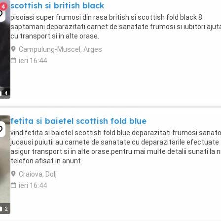
scottish si british black
4
pisoiasi super frumosi din rasa british si scottish fold black 8
saptamani deparazitati carnet de sanatate frumosi si iubitori.aju
cu transport si in alte orase.
Campulung-Muscel, Arges
ieri 16:44
4
fetita si baietel scottish fold blue
vind fetita si baietel scottish fold blue deparazitati frumosi sanato
jucausi puiutii au carnete de sanatate cu deparazitarile efectuate
asigur transport si in alte orase.pentru mai multe detalii sunati la n
telefon afisat in anunt.
Craiova, Dolj
ieri 16:44
2