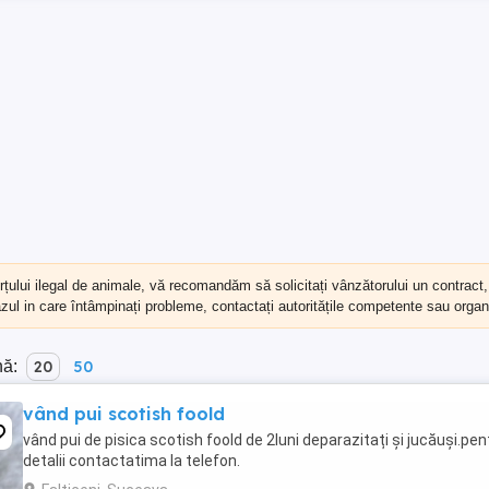
erțului ilegal de animale, vă recomandăm să
solicitați vânzătorului un contract
cazul in care întâmpinați probleme, contactați autoritățile competente sau organi
nă:
20
50
vând pui scotish foold
vând pui de pisica scotish foold de 2luni deparazitați și jucăuși.pen
detalii contactatima la telefon.