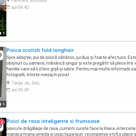
Falticeni, Suceava
azi 06:42
5
Pisica scotish fold longhair
Spre adopție, pui de pisică sănătos, jucăuș și foarte afectuos. Est
obișnuit cu oamenii, mănâncă singur și este pregătit să plece într-
familie care să îi ofere grijă și iubire. Pentru mai multe informații s
fotografii, trimite mesaj în privat.
Targu Jiu, Gorj
azi 05:39
5
Pisici de rasa inteligente si frumoase
1
pisicute drăgălașe de rasa ,cuminti curate face la litiera ,intercatw
manaca hrana umeda si usacta,pateuri .reconpense etc!Le place s