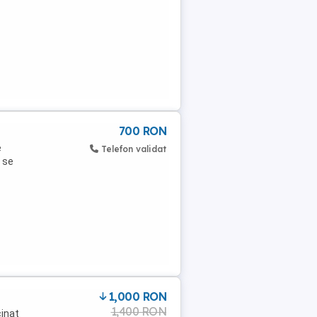
700 RON
e
Telefon validat
 se
1,000 RON
1,400 RON
cinat