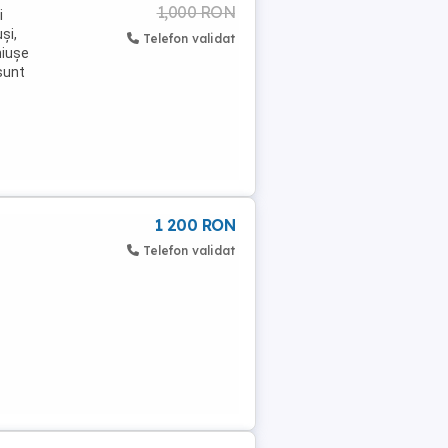
1,000 RON
i
și,
Telefon validat
hiușe
 sunt
1 200 RON
Telefon validat