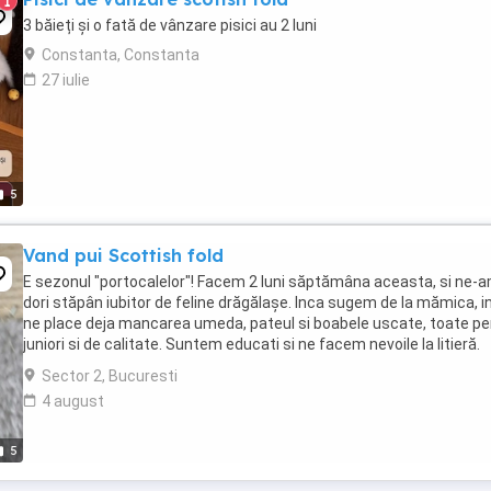
1
3 băieți și o fată de vânzare pisici au 2 luni
Constanta, Constanta
27 iulie
5
Vand pui Scottish fold
E sezonul "portocalelor"! Facem 2 luni săptămâna aceasta, si ne-
dori stăpân iubitor de feline drăgălașe. Inca sugem de la mămica, i
ne place deja mancarea umeda, pateul si boabele uscate, toate pe
juniori si de calitate. Suntem educati si ne facem nevoile la litieră.
Avem carnet de sanatate, ...
Sector 2, Bucuresti
4 august
5