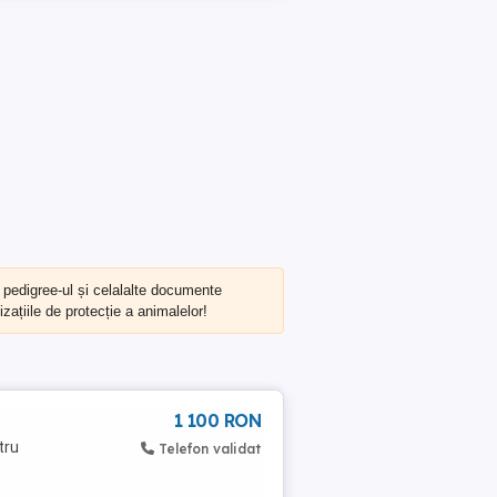
, pedigree-ul și celalalte documente
zațiile de protecție a animalelor!
1 100 RON
tru
Telefon validat