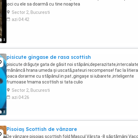
joci cu ele sa doarmă cu tine noaptea
Sector 2, Bucuresti
azi 04:42
3
pisicute gingase de rasa scottish
pisicute drăguțe gata de găsit noi stăpâni;deperazitate,intercalat
mănâncă hrana umeda și uscată,pateuri recompense! fac la litiera
joaca dorarme cu stăpânul in pat ,gingașe si iubarete ,inteligente
frumoase !mama scottish si tata culio
Sector 2, Bucuresti
azi 04:26
3
Pisoiaș Scottish de vânzare
De vânzare pisoiaș scottish fold Mascul Vârsta -8 săptămâni Vac