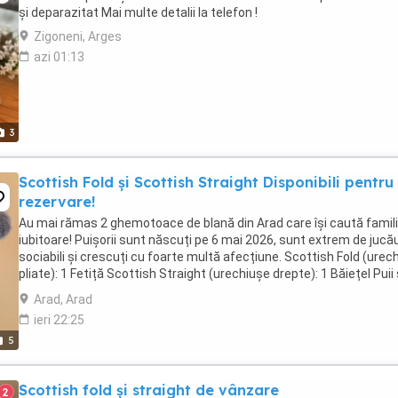
și deparazitat Mai multe detalii la telefon !
Zigoneni, Arges
azi 01:13
3
Scottish Fold și Scottish Straight Disponibili pentru
rezervare!
Au mai rămas 2 ghemotoace de blană din Arad care își caută famili
iubitoare! Puișorii sunt născuți pe 6 mai 2026, sunt extrem de jucău
sociabili și crescuți cu foarte multă afecțiune. Scottish Fold (urec
pliate): 1 Fetiță Scottish Straight (urechiușe drepte): 1 Băiețel Puii
deparazitați ...
Arad, Arad
ieri 22:25
5
Scottish fold și straight de vânzare
2