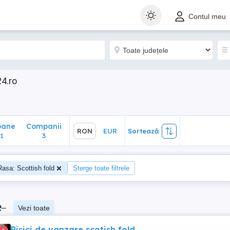
ane
Companii
RON
EUR
Sortează
Contul meu
3
24.ro
oane
Companii
RON
EUR
Sortează
1
3
Rasa: Scottish fold
Șterge toate filtrele
e
–
Vezi toate
Pisici de vanzare scotish fold