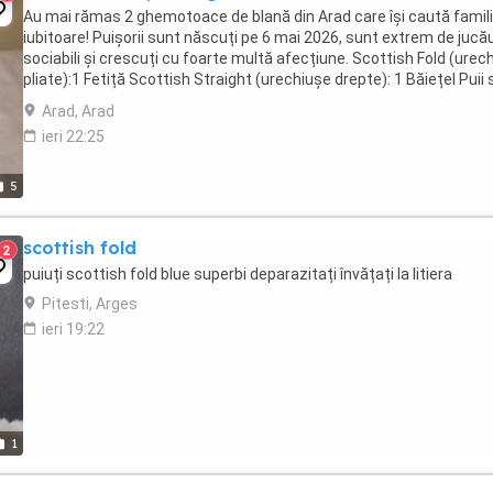
Au mai rămas 2 ghemotoace de blană din Arad care își caută famili
iubitoare! Puișorii sunt născuți pe 6 mai 2026, sunt extrem de jucău
sociabili și crescuți cu foarte multă afecțiune. Scottish Fold (urec
pliate):1 Fetiță Scottish Straight (urechiușe drepte): 1 Băiețel Puii
deparazitați ...
Arad, Arad
ieri 22:25
5
scottish fold
2
puiuți scottish fold blue superbi deparazitați învățați la litiera
Pitesti, Arges
ieri 19:22
1