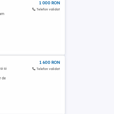
1 000 RON
Telefon validat
tam
1 600 RON
si si
Telefon validat
r de