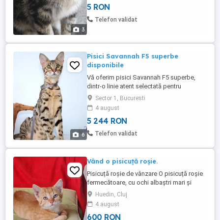
5 RON
Telefon validat
3
Pisici Savannah F5 superbe
disponibile
Vă oferim pisici Savannah F5 superbe,
dintr-o linie atent selectată pentru
frumusețea, sănătatea și temperamentul
Sector 1, Bucuresti
lor excepțional. Aceste mici comori se
4 august
disting prin blana lor spectaculoasă,
5 244 RON
pătată, silueta lor elegantă, care amintește
de o pisică sălbatică mică, și urechile lor
Telefon validat
6
mari și expresive, ...
Vând o pisicuță roșie.
Pisicuță roșie de vânzare O pisicuță roșie
fermecătoare, cu ochi albaștri mari și
blană aurie moale. Dulce, afectuoasă și
Huedin, Cluj
foarte fotogenică, cu o față expresivă și o
4 august
privire blândă. Companionul perfect care
600 RON
îți va umple casa cu căldură și bucurie.