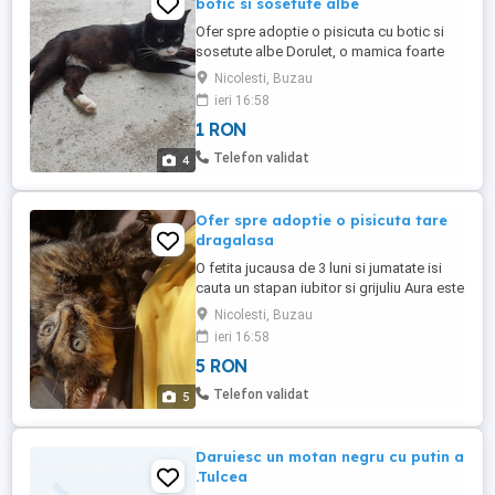
botic si sosetute albe
Ofer spre adoptie o pisicuta cu botic si
sosetute albe Dorulet, o mamica foarte
grijulie, iubitoare si fidela, pe care am
Nicolesti, Buzau
sterilizat-o dupa ce a nascut in aprilie.
ieri 16:58
Daca va doriti o pisicuta care sa va fie
1 RON
mereu aproape, Dorulet este ceea ce
cautati, e de ajuns sa o mangaiati putin si
Telefon validat
4
ea incepe sa toarca ...
Ofer spre adoptie o pisicuta tare
dragalasa
O fetita jucausa de 3 luni si jumatate isi
cauta un stapan iubitor si grijuliu Aura este
o fetita tare iubitoare care se ataseaza
Nicolesti, Buzau
foarte repede de o inima calda, are blanita
ieri 16:58
neagra cu portocaliu si ochisori verzi aurii
5 RON
si de-abia asteapta sa fie mangaiata ca sa
inceapa sa toarca. S-a nascut dintr-o
Telefon validat
5
pisicuta ...
Daruiesc un motan negru cu putin alb
.Tulcea