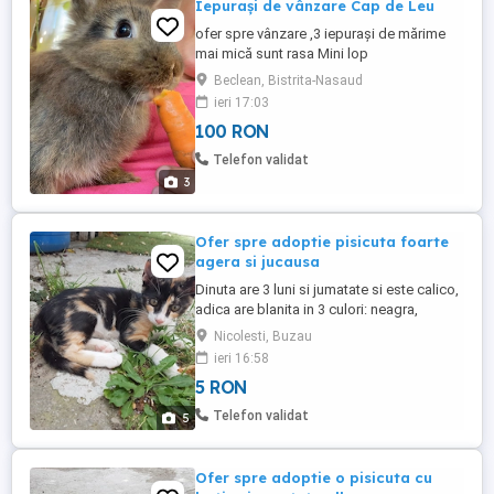
Iepurași de vânzare Cap de Leu
ofer spre vânzare ,3 iepurași de mărime
mai mică sunt rasa Mini lop
Beclean, Bistrita-Nasaud
ieri 17:03
100 RON
Telefon validat
3
Ofer spre adoptie pisicuta foarte
agera si jucausa
Dinuta are 3 luni si jumatate si este calico,
adica are blanita in 3 culori: neagra,
portocalie si alba si ochisorii verzi aurii. S-
Nicolesti, Buzau
a nascut dintr-o pisica fara stapan si am
ieri 16:58
avut noi grija de ea pana acum dar, avand
5 RON
si alte pisicute, nu o mai putem tine si pe
ea. Este foarte curioasa si agera, jucausa
Telefon validat
5
...
Ofer spre adoptie o pisicuta cu