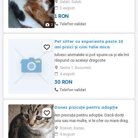
Galati, Galati
5 august
1 RON
Telefon validat
2
Pet sitter cu experienta peste 10
ani pisici și ciini talie mica
Iubesc animalele si pot spune ca și ele îmi
răspund cu aceiași dragoste
necondiționată. Doresc sa fiu pet sitter
Sector 1, Bucuresti
pentru animalului tău.
4 august
30 RON
Telefon validat
Donez pisicuțe pentru adopție
Am pisicuțe pentru adopție. Dacă doriți
una sau mai multe, vi le ofer cu mare drag.
Detalii la telefon. Asigur transportul dacă
Rosiori, Bacau
locuiți in Bacău.
4 august