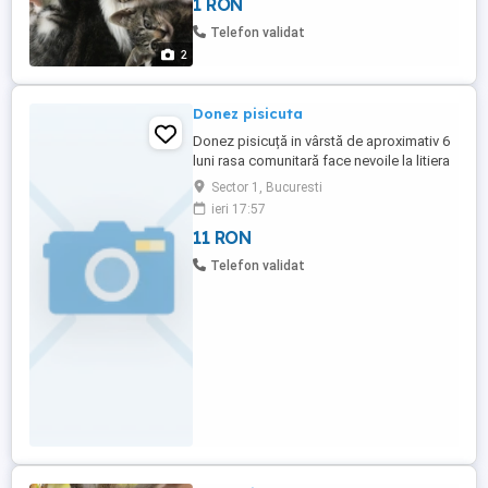
1 RON
Telefon validat
2
Donez pisicuta
Donez pisicuță in vârstă de aproximativ 6
luni rasa comunitară face nevoile la litiera
Culoare alb cafeniu
Sector 1, Bucuresti
ieri 17:57
11 RON
Telefon validat