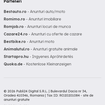
Parteneri
Bestauto.ro
- Anunturi auto/moto
Romimo.ro
- Anunturi imobiliare
Romjob.ro
- Anunturi locuri de munca
Cazare24.ro
- Anunturi cu oferte de cazare
Bestbike.ro
- Anunturi moto
Animalutul.ro
- Anunturi gratuite animale
Startapro.hu
- Ingyenes Apróhirdetés
Quoka.de
- Kostenlose Kleinanzeigen
© 2026 Publi24 Digital S.R.L. | Bulevardul Dacia nr 34,
Oradea 410346, Romania | Tax ID: RO20201084 -
site de
anunturi gratuite