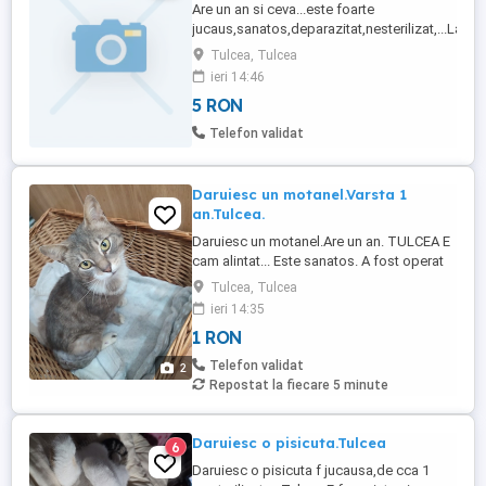
Are un an si ceva...este foarte
jucaus,sanatos,deparazitat,nesterilizat,...Lasati
mesaj
Tulcea, Tulcea
ieri 14:46
5 RON
Telefon validat
Daruiesc un motanel.Varsta 1
an.Tulcea.
Daruiesc un motanel.Are un an. TULCEA E
cam alintat... Este sanatos. A fost operat
la un piciorus,acum e f bine. Toto!
Tulcea, Tulcea
ieri 14:35
1 RON
Telefon validat
2
Repostat la fiecare 5 minute
Daruiesc o pisicuta.Tulcea
6
Daruiesc o pisicuta f jucausa,de cca 1