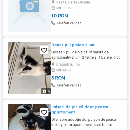
jumate, pisicutele sunt sterilizate,
Resita, Caras-Severin
deparazitate, au carnet de sănătate și sunt
ieri 11:35
înregistrate la cabinetul veterinar de care
10 RON
aparțin. Cine dorește cu adevărat să
adopte o pisicuță trebuie sa respecte ...
Telefon validat
Donez pui pisica 2 luni
Donez 3 pui de pisică, în vârstă de
aproximativ 2 luni: 2 fetițe și 1 băiețel. Pot
fi adoptați împreună sau separat. Sunt
Bragadiru, Ilfov
sănătoși, jucăuși și mănâncă singuri atât
ieri 09:52
pliculețe, cât și bobițe. Vor fi deparazitați
5 RON
înainte de adopție. Ridicare personală din
Bragadiru sau pot asigura transport în
Telefon validat
București ...
5
Puișori de pisică doar pentru
apartament
Ofer spre adopție doi puișori de pisică
ideali pentru apartament, sunt foarte
jucăuși au deparazitare interna făcută