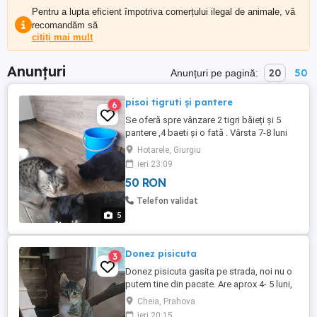
Pentru a lupta eficient împotriva comerțului ilegal de animale, vă
recomandăm să
citiți mai mult
Anunțuri
20
50
Anunțuri pe pagină:
pisoi tigruti și pantere
6
Se oferă spre vânzare 2 tigri băieți și 5
pantere ,4 baeti și o fată . Vârsta 7-8 luni
Hotarele, Giurgiu
ieri 23:09
50 RON
Telefon validat
5
Donez pisicuta
3
Donez pisicuta gasita pe strada, noi nu o
putem tine din pacate. Are aprox 4- 5 luni,
este cuminte, obisnuita la litiera. O pot
Cheia, Prahova
aduce pe raza jud Prahova sau Bucuresti
ieri 20:15