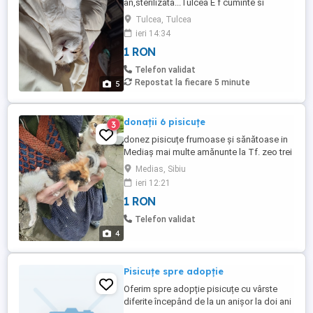
an,sterilizata...Tulcea E f cuminte si
blanda. Fiți
Tulcea, Tulcea
ieri 14:34
1 RON
Telefon validat
Repostat la fiecare 5 minute
5
donații 6 pisicuțe
3
donez pisicuțe frumoase și sănătoase in
Mediaș mai multe amănunte la Tf. zeo trei
șase noua patru patru noua zero opt trei
Medias, Sibiu
ieri 12:21
1 RON
Telefon validat
4
Pisicuțe spre adopție
Oferim spre adopție pisicuțe cu vârste
diferite începând de la un anișor la doi ani