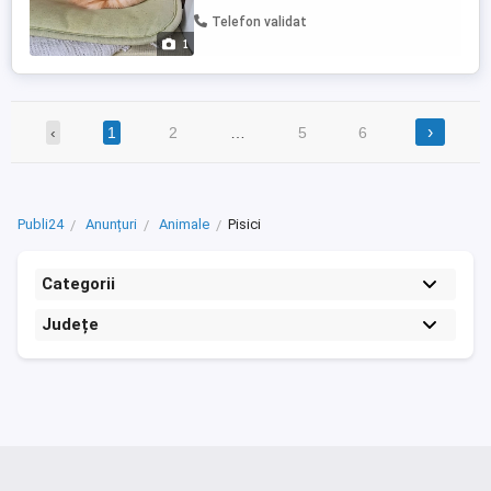
Telefon validat
1
›
‹
1
2
…
5
6
Publi24
Anunțuri
Animale
Pisici
Categorii
Județe