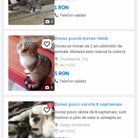
1 RON
Telefon validat
2
Donez pisică motan tânăr
Donez un motan de 2 ani iubitorilor de
animale. Motanul este crescut la curte la
țară şi se poate vedea în satul Dângău
Cluj-Napoca, Cluj
Mare.
ieri 19:50
5 RON
Telefon validat
5
Donez pisici varsta 8 saptamani
1
Donez pisici vârsta de 8 saptamani, sunt
frumosi si plini de viata si asteapta un
camin nou.
Hateg, Hunedoara
ieri 18:02