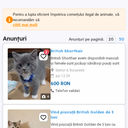
Pentru a lupta eficient împotriva comerțului ilegal de animale, vă
recomandăm să
citiți mai mult
Anunțuri
20
50
Anunțuri pe pagină:
British Shorthair
2
British Shorthair avem disponibili masculi
și femele sunt jucăuși sănătoși puiuți sunt
deparazitați intern și extern sunt trecuți pe
Sector 4, Bucuresti
bobițe și hrană umedă mai pentru juniori..
azi 12:29
600 RON
Telefon validat
4
Vînd pisicuță British Golden de 3
luni
Vînd pisicuță British Golden de 3 luni cu