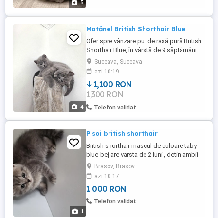
5
Motănel British Shorthair Blue
Ofer spre vânzare pui de rasă pură British
Shorthair Blue, în vârstă de 9 săptămâni.
Puii sunt extrem de jucăuși, sociabili și au
Suceava, Suceava
o blăniță densă, catifelată, de un gri
azi 10:19
superb. Sunt crescuți în mediu familial, cu
1,100 RON
multă atenție și iubire. Detalii importante: -
1,300 RON
Vârstă: 9 săptămâni - Culoare: Blue (Gri) -
...
4
Telefon validat
Pisoi british shorthair
British shorthair mascul de culoare taby
blue-bej are varsta de 2 luni , detin ambii
parinti
Brasov, Brasov
azi 10:17
1 000 RON
Telefon validat
1