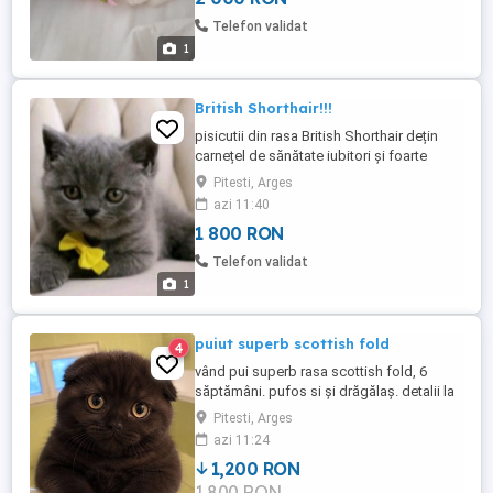
Telefon validat
1
British Shorthair!!!
pisicutii din rasa British Shorthair dețin
carnețel de sănătate iubitori și foarte
jucăuși pt mai multe detalii la telefon.
Pitesti, Arges
azi 11:40
1 800 RON
Telefon validat
1
puiut superb scottish fold
4
vând pui superb rasa scottish fold, 6
săptămâni. pufos si și drăgălaș. detalii la
tel
Pitesti, Arges
azi 11:24
1,200 RON
1,800 RON