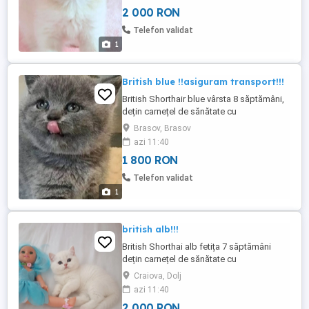
2 000 RON
Telefon validat
1
British blue !!asiguram transport!!!
British Shorthair blue vârsta 8 săptămâni,
dețin carnețel de sănătate cu
deparazitarile interne pt detalii și poze la
Brasov, Brasov
tf
azi 11:40
1 800 RON
Telefon validat
1
british alb!!!
British Shorthai alb fetița 7 săptămâni
dețin carnețel de sănătate cu
deparazitarile interne pt mai multe detalii
Craiova, Dolj
și poze la tf
azi 11:40
2 000 RON