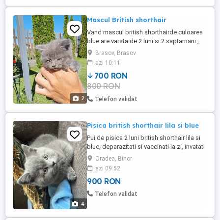
Mascul British shorthair
Vand mascul british shorthairde culoarea
blue are varsta de 2 luni si 2 saptamani ,
detin ambii parinti are carnet de sanatate
Brasov, Brasov
azi 10:11
700 RON
800 RON
2
Telefon validat
Pisica british shorthair lila si blue
Pui de pisica 2 luni british shorthair lila si
blue, deparazitati si vaccinati la zi, invatati
la litiera, foarte jucausi Pretul nu e
Oradea, Bihor
negociabil
azi 09:52
900 RON
Telefon validat
4