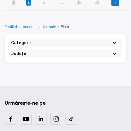
›
‹
1
2
…
31
32
Publi24
Anunțuri
Animale
Pisici
Categorii
Județe
Urmărește-ne pe