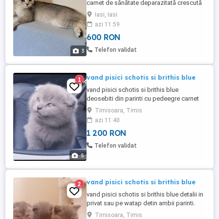
carnet de sănătate deparazitată crescută
la bloc cu multă dragoste . Tatăl pisicii cu
Iasi, Iasi
pedigree .
azi 11:59
600 RON
Telefon validat
3
vand pisici schotis si brithis blue
1
vand pisici schotis si brithis blue
deosebiti din parinti cu pedeegre carnet
de sanatate vaccin la zi detin ambii parinti
Timisoara, Timis
mai multe detalii la telefon.
azi 11:40
1 200 RON
Telefon validat
5
vand pisici schotis si brithis blue
2
vand pisici schotis si brithis blue detalii in
privat sau pe watap detin ambii parinti.
Timisoara, Timis