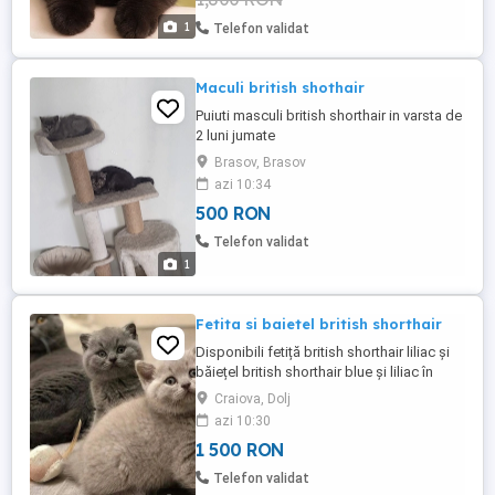
1
Telefon validat
Maculi british shothair
Puiuti masculi british shorthair in varsta de
2 luni jumate
Brasov, Brasov
azi 10:34
500 RON
Telefon validat
1
Fetita si baietel british shorthair
Disponibili fetiță british shorthair liliac și
băiețel british shorthair blue și liliac în
vârstă de 8 săptămâni ,carnețel și vaccin
Craiova, Dolj
aferent vârstei . Dețin ambii părinți
azi 10:30
1 500 RON
Telefon validat