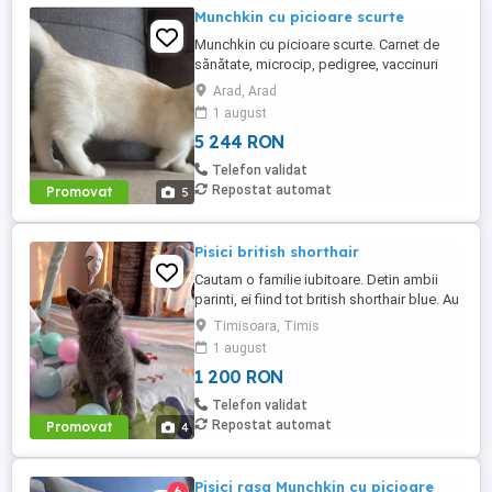
Munchkin cu picioare scurte
Munchkin cu picioare scurte. Carnet de
sănătate, microcip, pedigree, vaccinuri
Felisa autorizată WCF.
Arad, Arad
1 august
5 244 RON
Telefon validat
Repostat automat
Promovat
5
Pisici british shorthair
Cautam o familie iubitoare. Detin ambii
parinti, ei fiind tot british shorthair blue. Au
carnet de sanatate, vaccinurile si
Timisoara, Timis
deparazitarile. Sunt invatate la litiera si
1 august
foarte iubitoare, incep sa toarca si daca te
1 200 RON
uiti spre ele. Au fost crescute in casa, in
liniste si cu multa iubire. 2 fetite dispon ...
Telefon validat
Repostat automat
Promovat
4
Pisici rasa Munchkin cu picioare
6