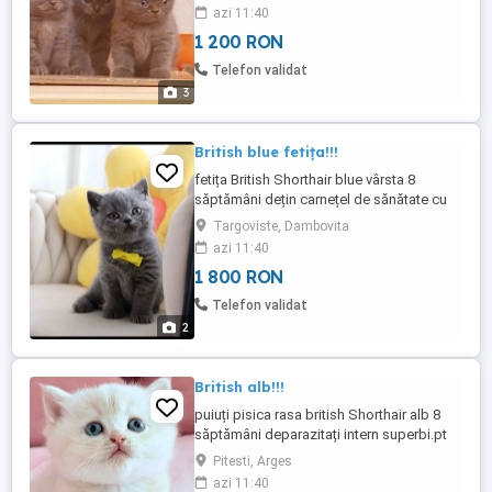
azi 11:40
1 200 RON
Telefon validat
3
British blue fetița!!!
fetița British Shorthair blue vârsta 8
săptămâni dețin carnețel de sănătate cu
deparazitarile interne pt varsta lor. mai
Targoviste, Dambovita
multe poze și detalii la tf.
azi 11:40
1 800 RON
Telefon validat
2
British alb!!!
puiuți pisica rasa british Shorthair alb 8
săptămâni deparazitați intern superbi.pt
Detalii la telefon
Pitesti, Arges
azi 11:40