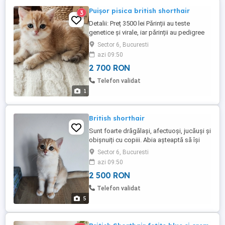
Puișor pisica british shorthair
3
Detalii: Preț 3500 lei Părinții au teste
genetice și virale, iar părinții au pedigree
Puii se oferă cu carnet de sănătate,
Sector 6, Bucuresti
deparazitări și vaccinurile la zi Crescuți
azi 09:50
într-un mediu cald, sunt obișnuiți cu copiii,
2 700 RON
foarte jucăuși, curioși și afecțuoși Pot fi
văzuți în București, sector 6
Telefon validat
1
British shorthair
Sunt foarte drăgălași, afectuoși, jucăuși și
obișnuiți cu copiii. Abia așteaptă să își
găsească o familie iubitoare!
Sector 6, Bucuresti
azi 09:50
2 500 RON
Telefon validat
5