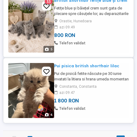
British Shorthair fetițe blue și crem
33
Fetițe blue și băiețel crem sunt gata de
plecare spre căsuțele lor, au deparazitarile
interne și externe, vaccin, carnețel .
Orastie, Hunedoara
Născuți în Pentru mai multe poze și video,
azi 09:49
scrieți pe wapp.
800 RON
Telefon validat
5
Pui pisica british shorthair lilac
Pui de pisică fetite născute pe 30 iunie
invatati la litiera si hrana umeda momentan
disponibilile sa aduca bucurie in familii
Constanta, Constanta
doritoare de pisoi jucausi si foarte atașați
azi 09:47
de copii .Bunica si tatal puisorilor sunt cu
1 800 RON
pedigree.
Telefon validat
4