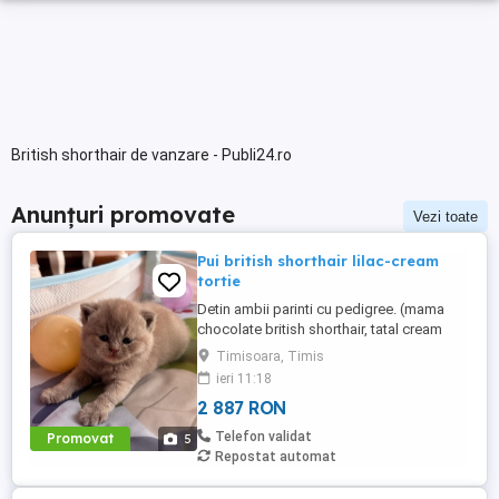
British shorthair de vanzare - Publi24.ro
Anunțuri promovate
Vezi toate
Pui british shorthair lilac-cream
tortie
Detin ambii parinti cu pedigree. (mama
chocolate british shorthair, tatal cream
tabby british shorthair) Pisica se poate lua
Timisoara, Timis
dupa implinirea varstei de 2 luni. Culoarea
ieri 11:18
este lilac-cream tortie majoritar fiind o
2 887 RON
culoare solida. Ea va fi invatata la litiera,
fiind crescuta strict in casa. Mai multe
Telefon validat
Promovat
5
detalii ...
Repostat automat