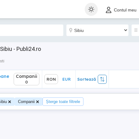
ane
Companii
RON
EUR
Sortează
Contul meu
0
Sibiu - Publi24.ro
sti
oane
Companii
RON
EUR
Sortează
0
ibiu
Companii
Șterge toate filtrele