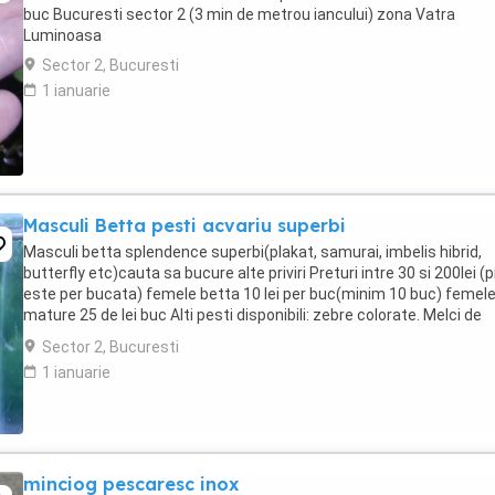
buc Bucuresti sector 2 (3 min de metrou iancului) zona Vatra
Luminoasa
Sector 2, Bucuresti
1 ianuarie
Masculi Betta pesti acvariu superbi
Masculi betta splendence superbi(plakat, samurai, imbelis hibrid,
butterfly etc)cauta sa bucure alte priviri Preturi intre 30 si 200lei (p
este per bucata) femele betta 10 lei per buc(minim 10 buc) femel
mature 25 de lei buc Alti pesti disponibili: zebre colorate. Melci de
substrat(3 lei ...
Sector 2, Bucuresti
1 ianuarie
minciog pescaresc inox