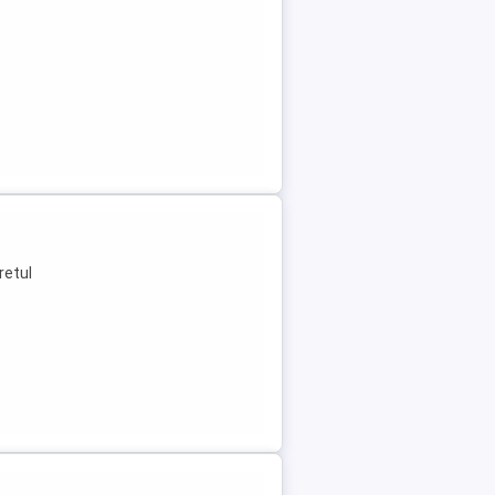
retul
e