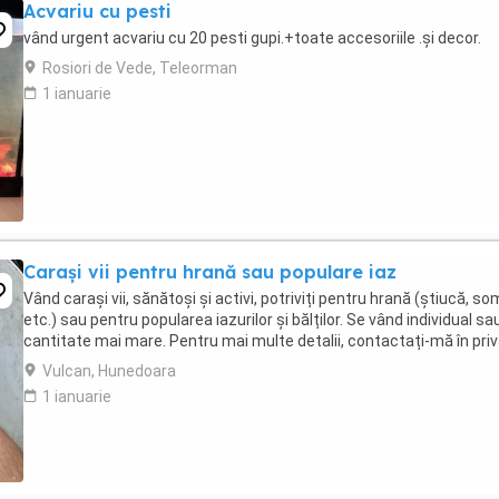
Acvariu cu pesti
vând urgent acvariu cu 20 pesti gupi.+toate accesoriile .și decor.
Rosiori de Vede, Teleorman
1 ianuarie
Carași vii pentru hrană sau populare iaz
Vând carași vii, sănătoși și activi, potriviți pentru hrană (știucă, s
etc.) sau pentru popularea iazurilor și bălților. Se vând individual sau
cantitate mai mare. Pentru mai multe detalii, contactați-mă în priv
Vulcan, Hunedoara
1 ianuarie