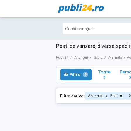
publi
24
.ro
Toate
Perso
Filtre
3
3
3
Pesti de vanzare, diverse specii 
Publi24
Anunțuri
Sibiu
Animale
Pe
Toate
Pers
Filtre
3
3
3
→
Filtre active:
Animale
Pesti
S