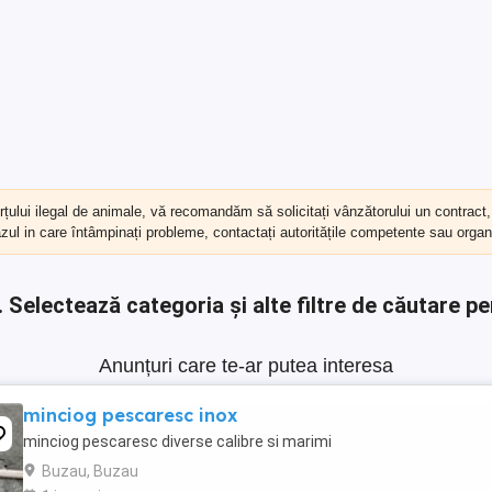
erțului ilegal de animale, vă recomandăm să
solicitați vânzătorului un contract
cazul in care întâmpinați probleme, contactați autoritățile competente sau organi
.
Selectează categoria și alte filtre de căutare pe
Anunțuri care te-ar putea interesa
minciog pescaresc inox
minciog pescaresc diverse calibre si marimi
Buzau, Buzau