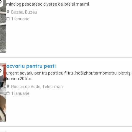
minciog pescaresc diverse calibre si marimi
Buzau, Buzau
1 ianuarie
acvariu pentru pesti
urgent acvariu pentru pesti cu filtru .încălzitor.termometru .pietriș.
lumina.20 litri.
Rosiori de Vede, Teleorman
1 ianuarie