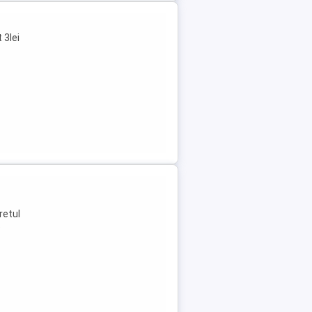
 3lei
retul
e