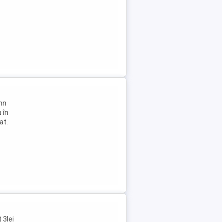
omn
 în
at.
 3lei