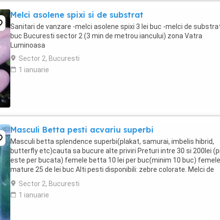
Melci asolene spixi si de substrat
Sanitari de vanzare -melci asolene spixi 3 lei buc -melci de substrat
buc Bucuresti sector 2 (3 min de metrou iancului) zona Vatra
Luminoasa
Sector 2, Bucuresti
1 ianuarie
Masculi Betta pesti acvariu superbi
Masculi betta splendence superbi(plakat, samurai, imbelis hibrid,
butterfly etc)cauta sa bucure alte priviri Preturi intre 30 si 200lei (p
este per bucata) femele betta 10 lei per buc(minim 10 buc) femel
mature 25 de lei buc Alti pesti disponibili: zebre colorate. Melci de
substrat(3 lei ...
Sector 2, Bucuresti
1 ianuarie