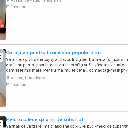
Rosiori de Vede, Teleorman
1 ianuarie
Carași vii pentru hrană sau populare iaz
Vând carași vii, sănătoși și activi, potriviți pentru hrană (știucă, s
etc.) sau pentru popularea iazurilor și bălților. Se vând individual sau
cantitate mai mare. Pentru mai multe detalii, contactați-mă în priv
Vulcan, Hunedoara
1 ianuarie
Melci asolene spixi si de substrat
Sanitari de vanzare -melci asolene spixi 3 lei buc -melci de substrat