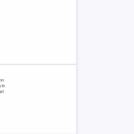
omn
 în
at.