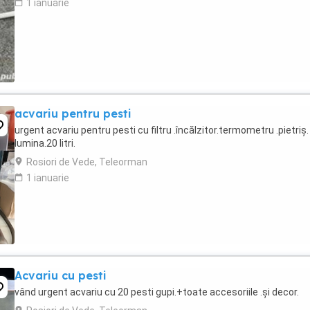
1 ianuarie
acvariu pentru pesti
urgent acvariu pentru pesti cu filtru .încălzitor.termometru .pietriș.
lumina.20 litri.
Rosiori de Vede, Teleorman
1 ianuarie
Acvariu cu pesti
vând urgent acvariu cu 20 pesti gupi.+toate accesoriile .și decor.