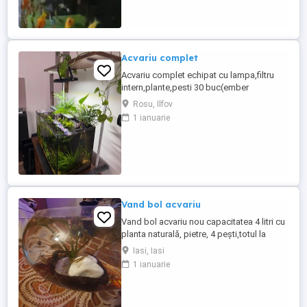
Acvariu complet
Acvariu complet echipat cu lampa,filtru
intern,plante,pesti 30 buc(ember
tetra,neon,pigmy cory,creveti
Rosu, Ilfov
Amano,otocinclus affinis) Dimensiuni 60
1 ianuarie
30 36 Se vinde fara stand,nu asigur
transport.
Vand bol acvariu
Vand bol acvariu nou capacitatea 4 litri cu
planta naturală, pietre, 4 pești,totul la
pachet preț fix
Iasi, Iasi
1 ianuarie