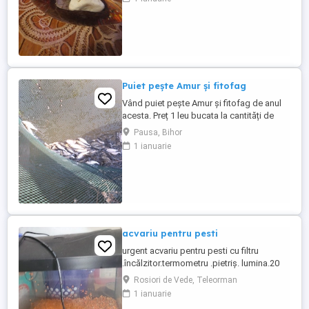
Puiet pește Amur și fitofag
Vând puiet pește Amur și fitofag de anul
acesta. Preț 1 leu bucata la cantități de
peste 1001 buc. 1,50 bucata la cantități
Pausa, Bihor
între 500-1000 buc 2, lei bucata la cantități
1 ianuarie
sub 500 buc Puietul de pește are între 2 și
5 cm Locația se află în loc Păușa com
Nojorid, lângă Oradea Vă rog ...
acvariu pentru pesti
urgent acvariu pentru pesti cu filtru
.încălzitor.termometru .pietriș. lumina.20
litri.
Rosiori de Vede, Teleorman
1 ianuarie