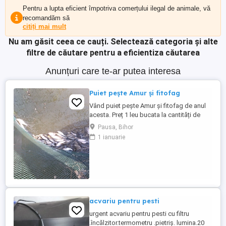
Pentru a lupta eficient împotriva comerțului ilegal de animale, vă
recomandăm să
citiți mai mult
Nu am găsit ceea ce cauți.
Selectează categoria și alte
filtre de căutare pentru a eficientiza căutarea
Anunțuri care te-ar putea interesa
Puiet pește Amur și fitofag
Vând puiet pește Amur și fitofag de anul
acesta. Preț 1 leu bucata la cantități de
peste 1001 buc. 1,50 bucata la cantități
Pausa, Bihor
între 500-1000 buc 2, lei bucata la cantități
1 ianuarie
sub 500 buc Puietul de pește are între 2 și
5 cm Locația se află în loc Păușa com
Nojorid, lângă Oradea Vă rog ...
acvariu pentru pesti
urgent acvariu pentru pesti cu filtru
.încălzitor.termometru .pietriș. lumina.20