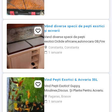
Vând diverse specii de pești exotici
și acvarii
Vand diverse specii de pești
exotici:Ciclide africane,aulonocara OB,Fire
fish,ciclide americane,carasi
Constanta, Constanta
aurii,ancistrusi normali si voalati pui și
1 ianuarie
maturi plecostomusi,gibicepsi 37
cm,guppy,xifo simplu,Simpson și
extavoalati,molly negri normali ,lira si
super voalati, moli galbeni,velifera,gurami
albi ...
Vind Pești Exotici & Acvariu 35L
Vind Pești Exotici! Guppy,
Moulinex,Discus. Și Plante Pentru Acvariu.
Fagaras, Brasov
1 ianuarie