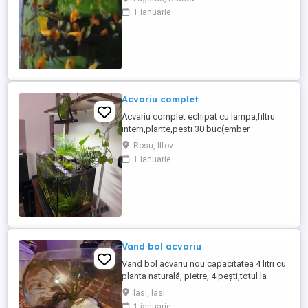
1 ianuarie
Acvariu complet
Acvariu complet echipat cu lampa,filtru
intern,plante,pesti 30 buc(ember
tetra,neon,pigmy cory,creveti
Rosu, Ilfov
Amano,otocinclus affinis) Dimensiuni 60
1 ianuarie
30 36 Se vinde fara stand,nu asigur
transport.
Vand bol acvariu
Vand bol acvariu nou capacitatea 4 litri cu
planta naturală, pietre, 4 pești,totul la
pachet preț fix
Iasi, Iasi
1 ianuarie