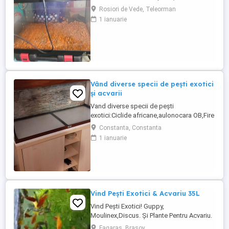
litri.
Rosiori de Vede, Teleorman
1 ianuarie
Vând diverse specii de pești exotici
și acvarii
Vand diverse specii de pești
exotici:Ciclide africane,aulonocara OB,Fire
fish,ciclide americane,carasi
Constanta, Constanta
aurii,ancistrusi normali si voalati pui și
1 ianuarie
maturi plecostomusi,gibicepsi 37
cm,guppy,xifo simplu,Simpson și
extavoalati,molly negri normali ,lira si
super voalati, moli galbeni,velifera,gurami
albi ...
Vind Pești Exotici & Acvariu 35L
Vind Pești Exotici! Guppy,
Moulinex,Discus. Și Plante Pentru Acvariu.
Fagaras, Brasov