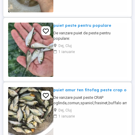
privat.
puiet peste pentru populare
De vanzare puiet de peste pentru
populare:
amur,crap,sanger,novac,fitofag,LIN cu
Dej, Cluj
dimensiune cuprinsa intre 5-13 cm,pestii
1 ianuarie
se ambaleaza la fata locului in saci cu
oxigen si se garanteaza supravietuirea
pana la domiciliu,sediul se afla in Dej si
Gherla,judetul Cluj,se livreaza si in toata
Romania doar ...
puiet amur ten fitofag peste crap ogl
De vanzare puiet peste CRAP
oglinda,comun,spaniol,frasinet,buffalo americ
iaz helesteu lac balta, : dimensiuni : 4-6 cm sau ,
Dej, Cluj
judetul Cluj,Salaj,Bistrita,Jibou,Zalau,Baia
1 ianuarie
mare,Dej,Beclean,Gherla,Turda,Campia turzii,M
Iulia,Orastie,Satu
mare,Timisoara,Harghita,Oradea,Hunedoara,Si