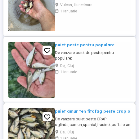
pentru popularea iazurilor și bălților. Se
Vulcan, Hunedoara
vând individual sau în cantitate mai mare.
1 ianuarie
Pentru mai multe detalii, contactați-mă în
privat.
puiet peste pentru populare
De vanzare puiet de peste pentru
populare:
amur,crap,sanger,novac,fitofag,LIN cu
Dej, Cluj
dimensiune cuprinsa intre 5-13 cm,pestii
1 ianuarie
se ambaleaza la fata locului in saci cu
oxigen si se garanteaza supravietuirea
pana la domiciliu,sediul se afla in Dej si
Gherla,judetul Cluj,se livreaza si in toata
Romania doar ...
puiet amur ten fitofag peste crap ogl
De vanzare puiet peste CRAP
oglinda,comun,spaniol,frasinet,buffalo americ
iaz helesteu lac balta, : dimensiuni : 4-6 cm sau ,
Dej, Cluj
judetul Cluj,Salaj,Bistrita,Jibou,Zalau,Baia
1 ianuarie