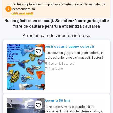
Pentru a lupta eficient împotriva comerțului ilegal de animale, vă
recomandăm să
citiți mai mult
Nu am găsit ceea ce cauți.
Selectează categoria și alte
filtre de căutare pentru a eficientiza căutarea
Anunțuri care te-ar putea interesa
pesti acvariu guppy colorati
Pesti acvariu guppy mari și pui colorați in
toate culorile femele și masculi. Sector 3
Sector 3, Bucuresti
1 ianuarie
Acvariu 50 litri
Poze reale.Acvariu cuprinde:2 filtre,
încălzitor, 1 luminator led ,termometru, 2