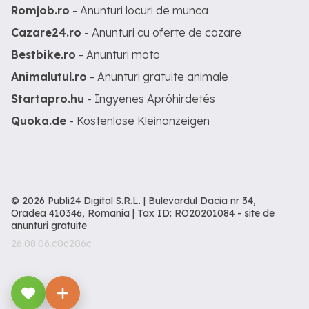
Romjob.ro
- Anunturi locuri de munca
Cazare24.ro
- Anunturi cu oferte de cazare
Bestbike.ro
- Anunturi moto
Animalutul.ro
- Anunturi gratuite animale
Startapro.hu
- Ingyenes Apróhirdetés
Quoka.de
- Kostenlose Kleinanzeigen
© 2026 Publi24 Digital S.R.L. | Bulevardul Dacia nr 34,
Oradea 410346, Romania | Tax ID: RO20201084 -
site de
anunturi gratuite
26.08.06.c0c206c