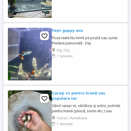
Pești guppy mix
Poze reale.Nu trimit pe poștă sau curier.
Predare personală . Dej
Dej, Cluj
1 ianuarie
Carași vii pentru hrană sau
populare iaz
Vând carași vii, sănătoși și activi, potriviți
pentru hrană (știucă, somn etc.) sau
pentru popularea iazurilor și bălților. Se
Vulcan, Hunedoara
vând individual sau în cantitate mai mare.
1 ianuarie
Pentru mai multe detalii, contactați-mă în