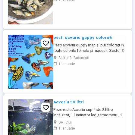
mare,Dej,Beclean,Gherla,Turda,Campia turzii,M
Iulia,Orastie,Satu
mare,Timisoara,Harghita,Oradea,Hunedoara,Si
...
pesti acvariu guppy colorati
Pesti acvariu guppy mari și pui colorați in
toate culorile femele și masculi. Sector 3
Sector 3, Bucuresti
1 ianuarie
Acvariu 50 litri
Poze reale.Acvariu cuprinde:2 filtre,
încălzitor, 1 luminator led ,termometru, 2
bărcuțe, 1 planta anubias și 15 pești
Dej, Cluj
Guppy.predare personală. Dej
1 ianuarie