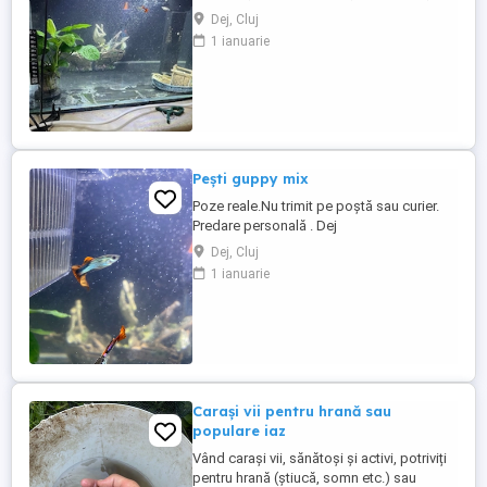
bărcuțe, 1 planta anubias și 15 pești
Dej, Cluj
Guppy.predare personală. Dej
1 ianuarie
Pești guppy mix
Poze reale.Nu trimit pe poștă sau curier.
Predare personală . Dej
Dej, Cluj
1 ianuarie
Carași vii pentru hrană sau
populare iaz
Vând carași vii, sănătoși și activi, potriviți
pentru hrană (știucă, somn etc.) sau