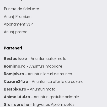
Puncte de fidelitate
Anunț Premium
Abonament VIP
Anunț promo
Parteneri
Bestauto.ro
- Anunturi auto/moto
Romimo.ro
- Anunturi imobiliare
Romjob.ro
- Anunturi locuri de munca
Cazare24.ro
- Anunturi cu oferte de cazare
Bestbike.ro
- Anunturi moto
Animalutul.ro
- Anunturi gratuite animale
Startapro.hu
- Ingyenes Apróhirdetés