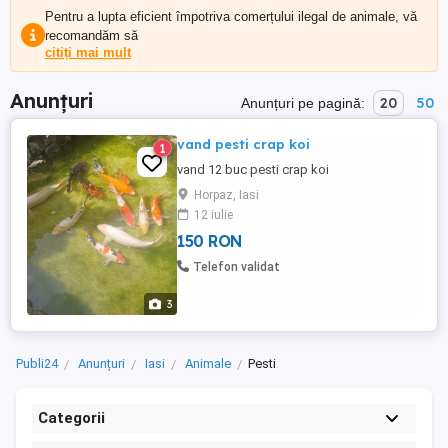
Pentru a lupta eficient împotriva comerțului ilegal de animale, vă
recomandăm să
citiți mai mult
Anunțuri
20
50
Anunțuri pe pagină:
vand pesti crap koi
1
vand 12 buc pesti crap koi
Horpaz, Iasi
12 iulie
150 RON
Telefon validat
3
Publi24
Anunțuri
Iasi
Animale
Pesti
Categorii