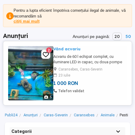
Pentru a lupta eficient împotriva comerțului ilegal de animale, vă
recomandăm să
citiți mai mult
Anunțuri
20
50
Anunțuri pe pagină:
Vând acvariu
2
Acvariu de 60 l echipat complet, cu
iluminare LED in capac, cu doua pompe
electrice, doua filtre cu burete, dispozitiv
Caransebes, Caras-Severin
de incalzire apa, diverse decoratiuni
23 iulie
artificiale. Include și un dozator de
1 000 RON
mâncare cu programare. Se vinde doar la
fata locului. Nu se trimite prin curierat.
Telefon validat
5
Publi24
Anunțuri
Caras-Severin
Caransebes
Animale
Pesti
Categorii