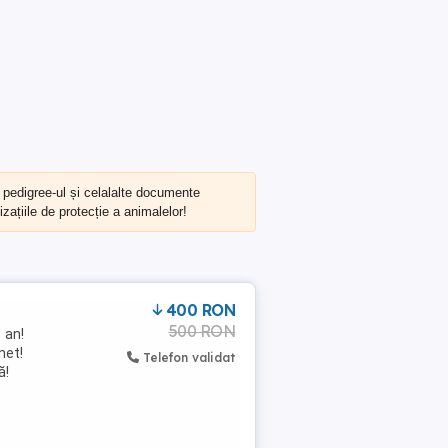
, pedigree-ul și celalalte documente
zațiile de protecție a animalelor!
400 RON
500 RON
 an!
net!
Telefon validat
ă!