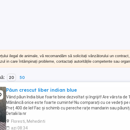
erțului ilegal de animale, vă recomandăm să
solicitați vânzătorului un contract
cazul in care întâmpinați probleme, contactați autoritățile competente sau organi
nă:
20
50
Păun crescut liber indian blue
Vând păun India blue foarte bine dezvoltat și îngrijit! Are vârsta de 1
Mănâncă orice este foarte cuminte! Nu comparați cu ce vedeți pe 
Preț 400 de lei! Fac și schimb cu pereche rațe mandarin sau păuniț
Detalii la nr
Floresti, Mehedinti
azi 08:34