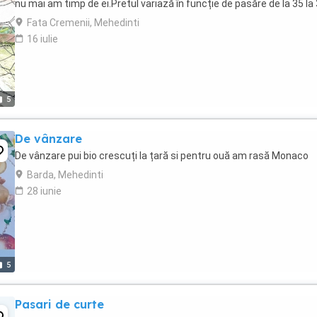
nu mai am timp de ei.Pretul variază în funcție de pasăre de la 35 la
Fata Cremenii, Mehedinti
16 iulie
5
De vânzare
De vânzare pui bio crescuți la țară si pentru ouă am rasă Monaco
Barda, Mehedinti
28 iunie
5
Pasari de curte