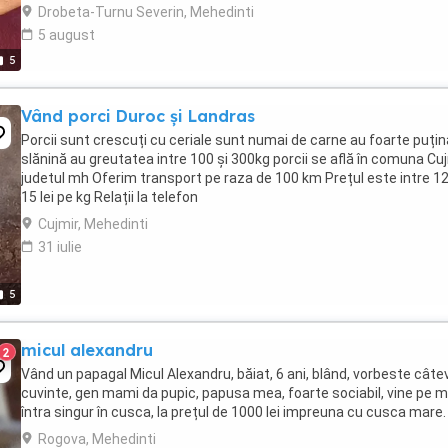
Drobeta-Turnu Severin, Mehedinti
5 august
5
Vând porci Duroc și Landras
Porcii sunt crescuți cu ceriale sunt numai de carne au foarte puțin
slănină au greutatea intre 100 și 300kg porcii se află în comuna Cu
judetul mh Oferim transport pe raza de 100 km Prețul este intre 12
15 lei pe kg Relații la telefon
Cujmir, Mehedinti
31 iulie
5
micul alexandru
2
Vând un papagal Micul Alexandru, băiat, 6 ani, blând, vorbeste câte
cuvinte, gen mami da pupic, papusa mea, foarte sociabil, vine pe 
întra singur în cusca, la prețul de 1000 lei impreuna cu cusca mare.
Rogova, Mehedinti