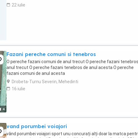
22 iulie
Fazani pereche comuni si tenebros
O pereche fazani comuni de anul trecut O pereche fazani tenebro
anul trecut O pereche fazani tenebros de anul acesta O pereche
fazani comuni de anul acesta
Drobeta-Turnu Severin, Mehedinti
16 iulie
4
vand porumbei voiajori
vând porumbei voiajori sport unu concurați alți doar la matca pent