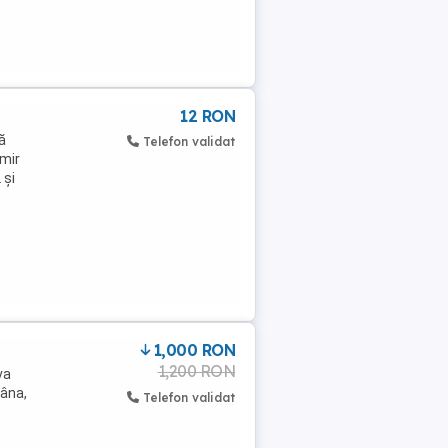
12 RON
ă
Telefon validat
jmir
 și
1,000 RON
1,200 RON
va
mâna,
Telefon validat