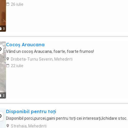
26 iulie
3
Cocoș Araucana
Vând un cocoș Araucana, foarte, foarte frumos!
Drobeta-Turnu Severin, Mehedinti
22 iulie
2
Disponibil pentru toți
Disponibil porci,purcei,gaini pentru toți cei interesați,lichidare stoc.
Strehaia, Mehedinti