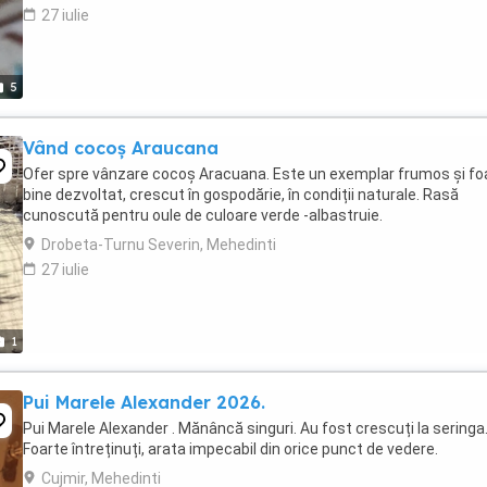
27 iulie
5
Vând cocoș Araucana
Ofer spre vânzare cocoș Aracuana. Este un exemplar frumos și fo
bine dezvoltat, crescut în gospodărie, în condiții naturale. Rasă
cunoscută pentru oule de culoare verde -albastruie.
Drobeta-Turnu Severin, Mehedinti
27 iulie
1
Pui Marele Alexander 2026.
Pui Marele Alexander . Mănâncă singuri. Au fost crescuți la seringa
Foarte întreținuți, arata impecabil din orice punct de vedere.
Cujmir, Mehedinti