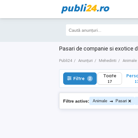
publi
24
.ro
Toate
Perso
Filtre
2
17
17
Pasari de companie si exotice d
Publi24
Anunțuri
Mehedinti
Animale
Toate
Pers
Filtre
2
17
1
→
Filtre active:
Animale
Pasari