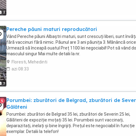
3
Pereche păuni maturi reproducători
Vând Pereche păuni Albaștri maturi, sunt crescuți liberi, sunt învăț
fără vaccinuri fără nimic. Păunul are 3 ani păunița 3. Mănâncă orice
Urmează să înceapă ouatul Preț 1100 lei negociabil! Pot să vând d
masculul singur Mai multe detalii la nr.
Floresti, Mehedinti
azi 08:33
3
Porumbei: zburători de Belgrad, zburători de Sever
5
Gălăteni
Porumbei: zburători de Belgrad 35 lei, zburători de Severin 25 lei,
Gălăteni de expoziție moțați 35 lei. Porumbeii sunt vaccinați,
deparazitați, inelați și bine îngrijiți. Prețul este negociabil în funcție
exemplar. Detalii la telefon!