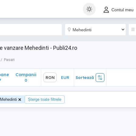
ane
Companii
RON
EUR
Sortează
Contul meu
0
e vanzare Mehedinti - Publi24.ro
Pasari
oane
Companii
RON
EUR
Sortează
7
0
Mehedinti
Șterge toate filtrele