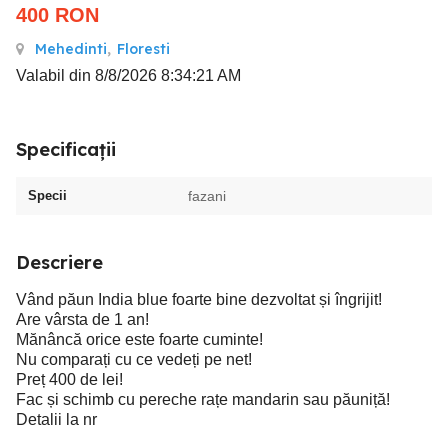
400
RON
Mehedinti
,
Floresti
Valabil din 8/8/2026 8:34:21 AM
Specificații
Specii
fazani
Descriere
Vând păun India blue foarte bine dezvoltat și îngrijit!
Are vârsta de 1 an!
Mănâncă orice este foarte cuminte!
Nu comparați cu ce vedeți pe net!
Preț 400 de lei!
Fac și schimb cu pereche rațe mandarin sau păuniță!
Detalii la nr