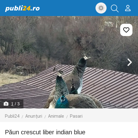
publi
24
.ro
1
/ 3
Publi24
Anunțuri
Animale
Pasari
Păun crescut liber indian blue