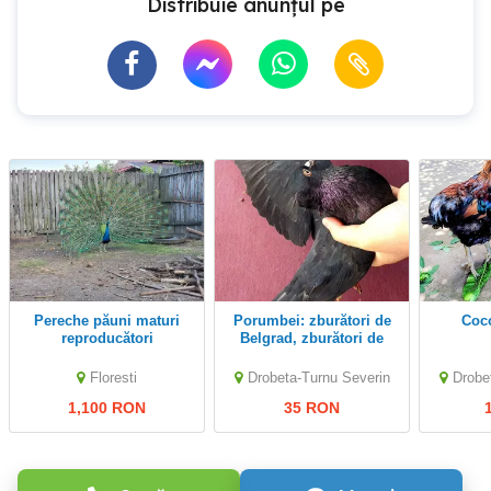
Distribuie anunțul pe
Pereche păuni maturi
Porumbei: zburători de
Co
reproducători
Belgrad, zburători de
Severin, Gălăteni
Floresti
Drobeta-Turnu Severin
Drobe
1,100 RON
35 RON