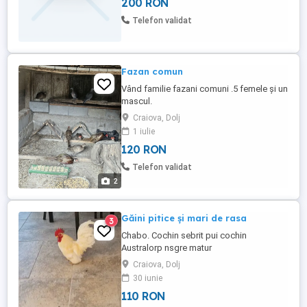
200 RON
Telefon validat
Fazan comun
Vând familie fazani comuni .5 femele și un
mascul.
Craiova, Dolj
1 iulie
120 RON
Telefon validat
2
Găini pitice și mari de rasa
3
Chabo. Cochin sebrit pui cochin
Australorp nsgre matur
Craiova, Dolj
30 iunie
110 RON