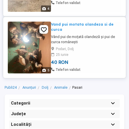
Telefon validat
4
Vand pui motata olandeza si de
curca
Vând pui de moțată olandeză și pui de
curca românești
Podari, Dolj
25 iunie
40 RON
Telefon validat
5
Publi24
Anunțuri
Dolj
Animale
Pasari
Categorii
Județe
Localități