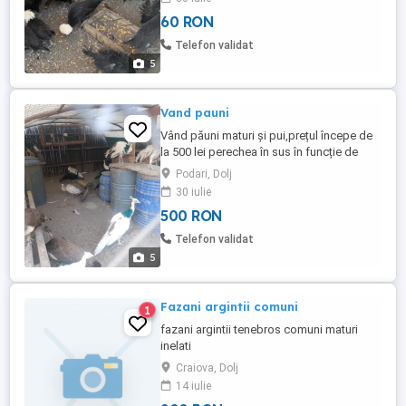
60 RON
Telefon validat
5
Vand pauni
Vând păuni maturi și pui,prețul începe de
la 500 lei perechea în sus în funcție de
vârstă și culoare!
Podari, Dolj
30 iulie
500 RON
Telefon validat
5
Fazani argintii comuni
1
fazani argintii tenebros comuni maturi
inelati
Craiova, Dolj
14 iulie