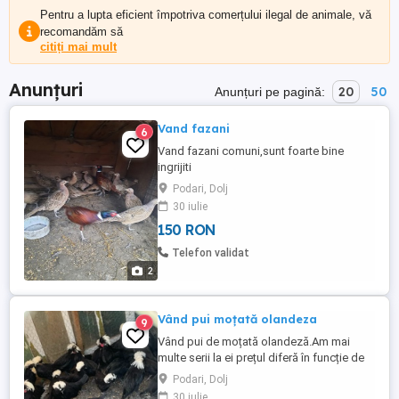
Pentru a lupta eficient împotriva comerțului ilegal de animale, vă
recomandăm să
citiți mai mult
Anunțuri
20
50
Anunțuri pe pagină:
Vand fazani
6
Vand fazani comuni,sunt foarte bine
ingrijiti
Podari, Dolj
30 iulie
150 RON
Telefon validat
2
Vând pui moțată olandeza
9
Vând pui de moțată olandeză.Am mai
multe serii la ei prețul diferă în funcție de
vârsta lor,încep de la 60 de lei în sus
Podari, Dolj
30 iulie