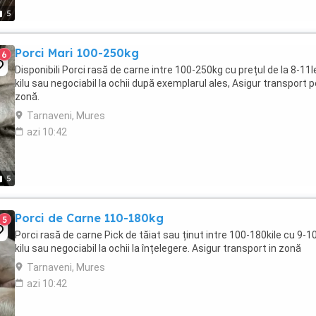
5
Porci Mari 100-250kg
6
Disponibili Porci rasă de carne intre 100-250kg cu prețul de la 8-11l
kilu sau negociabil la ochii după exemplarul ales, Asigur transport p
zonă.
Tarnaveni, Mures
azi 10:42
5
Porci de Carne 110-180kg
5
Porci rasă de carne Pick de tăiat sau ținut intre 100-180kile cu 9-10
kilu sau negociabil la ochii la înțelegere. Asigur transport in zonă
Tarnaveni, Mures
azi 10:42