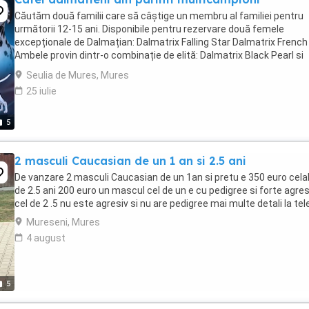
Căutăm două familii care să câștige un membru al familiei pentru
următorii 12-15 ani. Disponibile pentru rezervare două femele
excepționale de Dalmațian: Dalmatrix Falling Star Dalmatrix French
Ambele provin dintr-o combinație de elită: Dalmatrix Black Pearl si
Spotlite & Dblshot s Premier ...
Seulia de Mures, Mures
25 iulie
5
2 masculi Caucasian de un 1 an si 2.5 ani
De vanzare 2 masculi Caucasian de un 1an si pretu e 350 euro cela
de 2.5 ani 200 euro un mascul cel de un e cu pedigree si forte agres
cel de 2 .5 nu este agresiv si nu are pedigree mai multe detali la tel
Mureseni, Mures
4 august
5