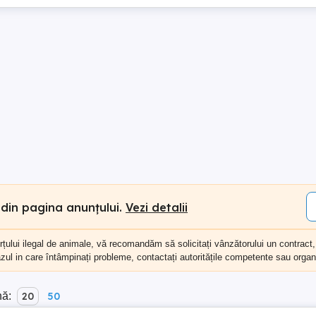
 din pagina anunțului.
Vezi detalii
erțului ilegal de animale, vă recomandăm să
solicitați vânzătorului un contract
cazul in care întâmpinați probleme, contactați autoritățile competente sau organi
nă:
20
50