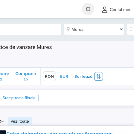
ane
Companii
RON
EUR
Sortează
Contul meu
13
ice de vanzare Mures
oane
Companii
RON
EUR
Sortează
2
13
Șterge toate filtrele
e
–
Vezi toate
Catei dalmatieni din parinti multicampioni