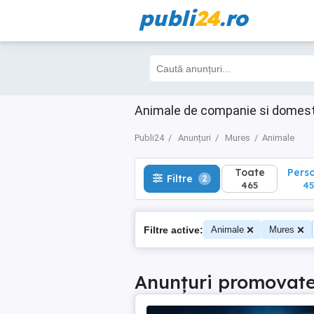
publi
24
.ro
Toate
Perso
Filtre
2
465
452
Animale de companie si domest
Publi24
Anunțuri
Mures
Animale
Toate
Pers
Filtre
2
465
45
Filtre active:
Animale
Mures
Anunțuri promovat