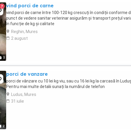
vind porci de carne
7
vind porci de carne între 100-120 kg crescuți în condiții conforme d
punct de vedere sanitar veterinar asigurăm și transport prețul var
în funcție de kg și calitate
Reghin, Mures
2 august
3
porci de vanzare
porci de vânzare cu 10 lei kg viu, sau cu 16 lei kg la carcasă în Luduș
Pentru mai multe detalii sunați la numărul de telefon
Ludus, Mures
31 iulie
2