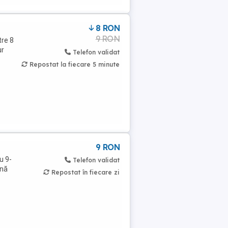
8 RON
9 RON
tre 8
ur
Telefon validat
Repostat la fiecare 5 minute
9 RON
u 9-
Telefon validat
onă
Repostat în fiecare zi