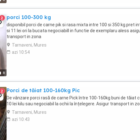
porci 100-300 kg
2
disponibil porci de carne pik si rasa mixta intre 100 si 350 kg.pret in
si 11 lei ori la bucata negociabill in functie de exemplaru aless asig
transport in zona
Tarnaveni, Mures
azi 10:54
8
Porci de tăiat 100-160kg Pic
2
De vânzare porci rasă de carne Pick între 100-160kg buni de tăiat c
10 lei kilu sau negociabil la ochii la înțelegere. Asigur transport in z
Tarnaveni, Mures
azi 10:43